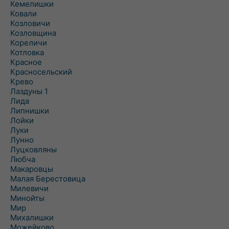
Кемелишки
Ковали
Козловичи
Козловщина
Кореличи
Котловка
Красное
Красносельский
Крево
Лаздуны 1
Лида
Липнишки
Лойки
Луки
Лунно
Луцковляны
Любча
Макаровцы
Малая Берестовица
Милевичи
Минойты
Мир
Михалишки
Можейково