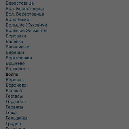
Берестовица
Бол. Берестовица
Бол. Берестовица
Больтишки
Большие Жуховичи
Большие Эйсмонты
Боровики
Валевка
Василишки
Верейки
Вертелишки
Вишнево
Волковыск
Волпа
Ворняны
Вороново
Вселюб
Гезгалы
Геранёны
Гервяты
Гожа
Гольшаны
Гродно
Гудевичи