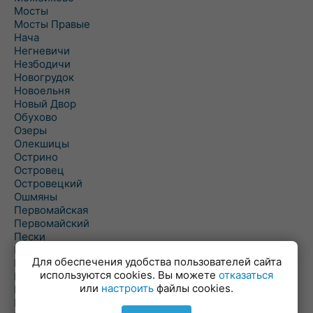
Мосты
Мосты Правые
Нача
Негневичи
Незбодичи
Новогрудок
Новоельня
Новый Двор
Обухово
Озеры
Олекшицы
Острино
Островец
Островецкий
Ошмяны
Первомайская
Первомайский
Пески
Петревичи
Для обеспечения удобства пользователей сайта
Погородно
используются cookies. Вы можете
отказаться
Пограничный
или
настроить
файлы cookies.
Подлабенье
Подольцы