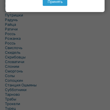
Подороск
Принять
Поречье
Порозово
Путришки
Радунь
Райца
Ратичи
Роcсь
Рожанка
Россь
Свислочь
Скидель
Скрибовцы
Словатичи
Слоним
Сморгонь
Солы
Сопоцкин
Станция Ошмяны
Субботники
Тарново
Трабы
Трокели
Турец