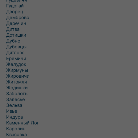
Гудогай
Дворец
Демброво
Деречин
Дитва
Дотишки
Дубно
Дубовцы
Дятлово
Еремичи
Желудок
Жирмуны
Жировичи
Житомля
Жодишки
Заболоть
Залесье
Зельва
Ивье
Индура
Каменный Лог
Каролин
Квасовка