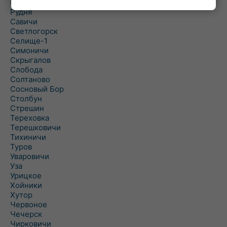
Рогинь
Рудня
Савичи
Светлогорск
Селище-1
Симоничи
Скрыгалов
Слобода
Солтаново
Сосновый Бор
Столбун
Стрешин
Тереховка
Терешковичи
Тихиничи
Туров
Уваровичи
Уза
Урицкое
Хойники
Хутор
Червоное
Чечерск
Чирковичи