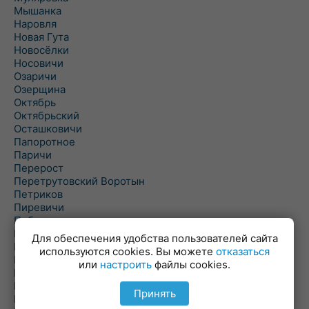
Мышанка
Наровля
Новая Гута
Новосёлки
Носовичи
Озаричи
Озерщина
Октябрь
Октябрьский
Осташковичи
Папоротное
Паричи
Перерост
Перетрутовский Воротын
Петриков
Пиревичи
Поболово
Поколюбичи
Для обеспечения удобства пользователей сайта
Полесье
используются cookies. Вы можете
отказаться
Птичь
или
настроить
файлы cookies.
Речица
Ровенская Слобода
Принять
Рогачев