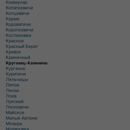
Коммунар
Копаткевичи
Копцевичи
Корма
Короватичи
Коротковичи
Костюковка
Красное
Красный Берег
Кривск
Криничный
Круговец-Калинино
Курганье
Куритичи
Лельчицы
Липов
Лиски
Лоев
Лукский
Лясковичи
Майское
Малые Автюки
Мозырь
Муляровка