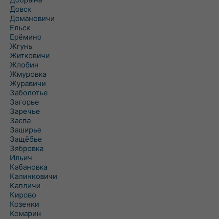
Довск
Домановичи
Ельск
Ерёмино
Жгунь
Житковичи
Жлобин
Жмуровка
Журавичи
Заболотье
Загорье
Заречье
Заспа
Заширье
Защёбье
Зябровка
Ильич
Кабановка
Калинковичи
Капличи
Кирово
Козенки
Комарин