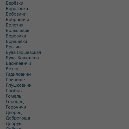
Берёзки
Березовка
Бобовичи
Бобровичи
Болотня
Большевик
Боровики
Борщёвка
Брагин
Буда Люшевская
Буда-Кошелево
Василевичи
Ветка
Гадиловичи
Глинище
Глушковичи
Глыбов
Гомель
Городец
Горочичи
Дворец
Доброгоща
Добруш
Добрынь