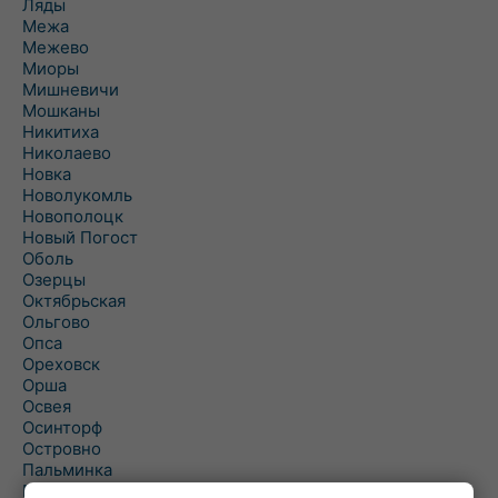
Ляды
Межа
Межево
Миоры
Мишневичи
Мошканы
Никитиха
Николаево
Новка
Новолукомль
Новополоцк
Новый Погост
Оболь
Озерцы
Октябрьская
Ольгово
Опса
Ореховск
Орша
Освея
Осинторф
Островно
Пальминка
Парафьяново