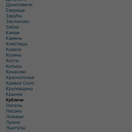
Дуниловичи
Езерище
Зарубы
Заслоново
Зябки
Камаи
Камень
Клястицы
Ковали
Козяны
Копти
Копысь
Коханово
Краснополье
Кривое Село
Крулевщина
Крынки
Кубличи
Лепель
Лиозно
Ломаши
Лужки
Лынтупы