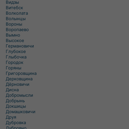
Видзы
Витебск
Волколата
Волынцы
Вороны
Воропаево
Вымно
Высокое
Германовичи
Глубокое
Глыбочка
Городок
Горяны
Григоровщина
Дерковщина
Дёрновичи
Дисна
Добромысли
Добрынь
Докшицы
Домашковичи
Друя
Дубровка
Дубровно