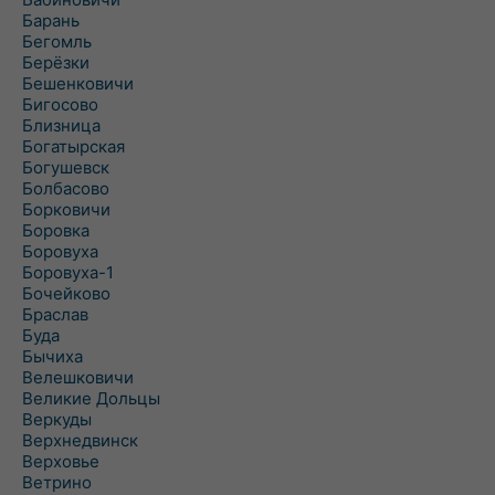
Барань
Бегомль
Берёзки
Бешенковичи
Бигосово
Близница
Богатырская
Богушевск
Болбасово
Борковичи
Боровка
Боровуха
Боровуха-1
Бочейково
Браслав
Буда
Бычиха
Велешковичи
Великие Дольцы
Веркуды
Верхнедвинск
Верховье
Ветрино