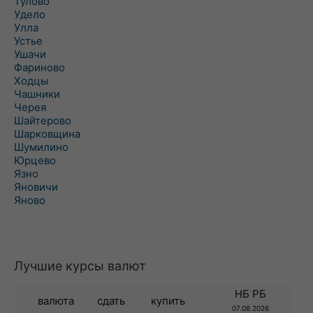
Тулово
Удело
Улла
Устье
Ушачи
Фариново
Ходцы
Чашники
Черея
Шайтерово
Шарковщина
Шумилино
Юрцево
Язно
Яновичи
Яново
Лучшие курсы валют
НБ РБ
валюта
сдать
купить
07.08.2026