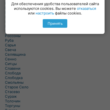
Плисса
Для обеспечения удобства пользователей сайта
Повятье
используются cookies. Вы можете
отказаться
Погоща
или
настроить
файлы cookies.
Подсвилье
Полоцк
Принять
Поставы
Прозороки
Россоны
Руба
Сарья
Свеча
Селявщина
Сенно
Ситцы
Славени
Слобода
Слободка
Смольяны
Старое Село
Стасево
Сураж
Толочин
Торгуны