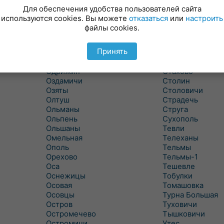
Новицковичи
Снитово
Для обеспечения удобства пользователей сайта
Новоселки
Соколово
используются cookies. Вы можете
отказаться
или
настроить
Новые Засимовичи
Сочивки
файлы cookies.
Новые Лыщицы
Сошно
Оберовщина
Спорово
Принять
Оброво
Стайки
Огаревичи
Староволя
Одрижин
Стахово
Оздамичи
Столин
Озяты
Столовичи
Олтуш
Страдечь
Ольманы
Струга
Ольпень
Сухополь
Ольшаны
Тевли
Омельная
Телеханы
Ополь
Тельмы
Орехово
Тельмы-1
Оса
Тешевле
Оснежицы
Тобулки
Осовая
Томашовка
Осовцы
Турна Большая
Остров
Туховичи
Остромечево
Тышковичи
Остромичи
Утес