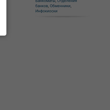
Банкоматы
,
Отделения
банков
,
Обменники
,
Инфокиоски