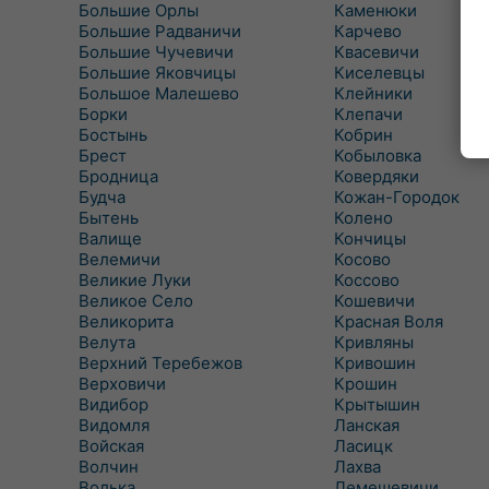
Большие Орлы
Каменюки
Большие Радваничи
Карчево
Большие Чучевичи
Квасевичи
Большие Яковчицы
Киселевцы
Большое Малешево
Клейники
Борки
Клепачи
Бостынь
Кобрин
Брест
Кобыловка
Бродница
Ковердяки
Будча
Кожан-Городок
Бытень
Колено
Валище
Кончицы
Велемичи
Косово
Великие Луки
Коссово
Великое Село
Кошевичи
Великорита
Красная Воля
Велута
Кривляны
Верхний Теребежов
Кривошин
Верховичи
Крошин
Видибор
Крытышин
Видомля
Ланская
Войская
Ласицк
Волчин
Лахва
Волька
Лемешевичи