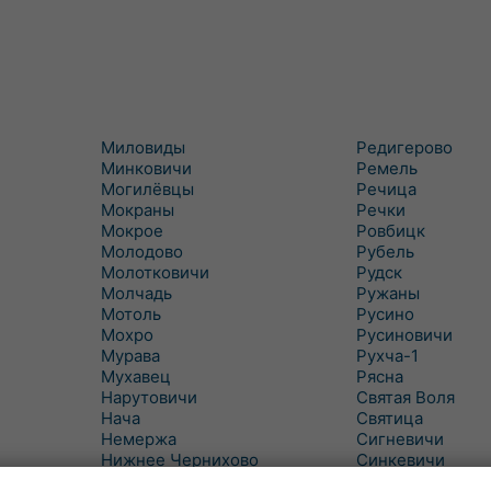
Миловиды
Редигерово
Минковичи
Ремель
Могилёвцы
Речица
Мокраны
Речки
Мокрое
Ровбицк
Молодово
Рубель
Молотковичи
Рудск
Молчадь
Ружаны
Мотоль
Русино
Мохро
Русиновичи
Мурава
Рухча-1
Мухавец
Рясна
Нарутовичи
Святая Воля
Нача
Святица
Немержа
Сигневичи
Нижнее Чернихово
Синкевичи
Новая Попина
Слобудка