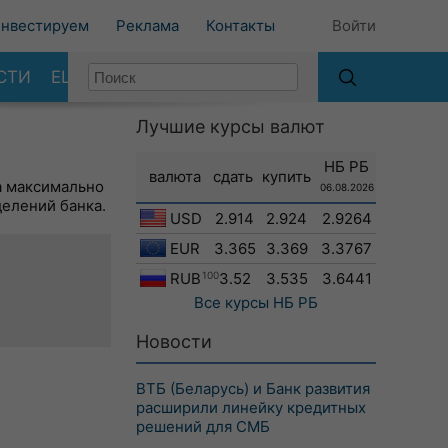
нвестируем
Реклама
Контакты
Войти
СТИ
ЕЩЕ
Лучшие курсы валют
НБ РБ
валюта
сдать
купить
а максимально
06.08.2026
делений банка.
USD
2.914
2.924
2.9264
EUR
3.365
3.369
3.3767
RUB
100
3.52
3.535
3.6441
Все курсы
НБ РБ
Новости
ВТБ (Беларусь) и Банк развития
расширили линейку кредитных
решений для СМБ