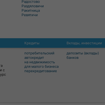
Радостово
Раздяловичи
Ракитница
Ревятичи
Кредиты
Вклады, инвестиции
потребительский
депозиты (вклады)
автокредит
банков
на недвижимость
та
для малого бизнеса
и с
перекредитование
сурс