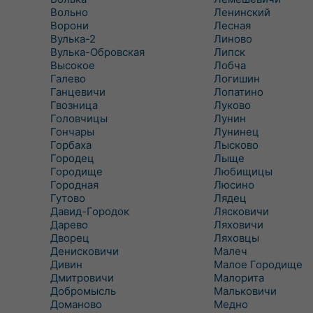
Вольно
Ленинский
Ворони
Лесная
Вулька-2
Линово
Вулька-Обровская
Липск
Высокое
Лобча
Галево
Логишин
Ганцевичи
Лопатино
Гвозница
Луково
Головчицы
Лунин
Гончары
Лунинец
Горбаха
Лысково
Городец
Лыще
Городище
Любищицы
Городная
Люсино
Гутово
Лядец
Давид-Городок
Лясковичи
Дарево
Ляховичи
Дворец
Ляховцы
Денисковичи
Малеч
Дивин
Малое Городище
Дмитровичи
Малорита
Добромысль
Мальковичи
Доманово
Медно