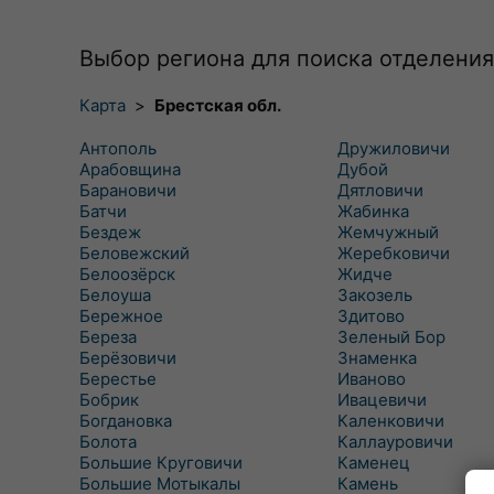
Выбор региона для поиска отделения
Карта
>
Брестская обл.
Антополь
Дружиловичи
Арабовщина
Дубой
Барановичи
Дятловичи
Батчи
Жабинка
Бездеж
Жемчужный
Беловежский
Жеребковичи
Белоозёрск
Жидче
Белоуша
Закозель
Бережное
Здитово
Береза
Зеленый Бор
Берёзовичи
Знаменка
Берестье
Иваново
Бобрик
Ивацевичи
Богдановка
Каленковичи
Болота
Каллауровичи
Большие Круговичи
Каменец
Большие Мотыкалы
Камень