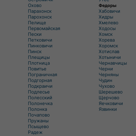
Охово
Федоры
Парахонск
Хабовичи
Парохонск
Хидры
Пелище
Хмелево
Первомайская
Ходосы
Пески
Хомск
Петковичи
Хорева
Пинковичи
Хоромск
Пинск
Хотислав
Плещицы
Хотыничи
Плотница
Чернавчицы
Повитье
Черни
Пограничная
Черняны
Подгорная
Чудин
Подкраичи
Чухово
Подлесье
Шерешево
Полесский
Щерчово
Полонечка
Яечковичи
Полонка
Язвинки
Почапово
Пружаны
Псыщево
Радеж