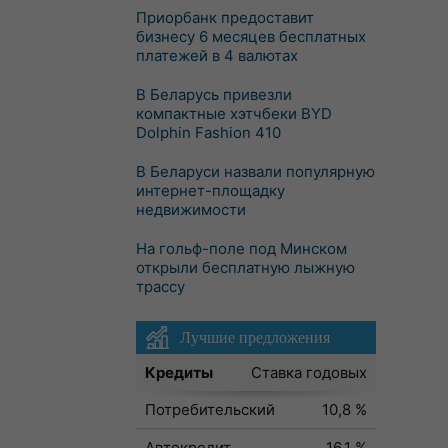
Приорбанк предоставит
бизнесу 6 месяцев бесплатных
платежей в 4 валютах
В Беларусь привезли
компактные хэтчбеки BYD
Dolphin Fashion 410
В Беларуси назвали популярную
интернет-площадку
недвижимости
На гольф-поле под Минском
открыли бесплатную лыжную
трассу
Лучшие предложения
Кредиты
Ставка годовых
Потребительский
10,8 %
Автокредит
16,1 %