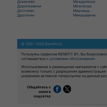
Домачево
Междулесье
Доропеевичи
Межлесье
Достоево
Мерчицы
Дрогичин
Микашевичи
© 2007-2026 Benefit.by
Пользуясь сервисом BENEFIT BY, Вы безусловно
соглашаетесь с
условиями обслуживания
.
Использование и размещение материалов с сай
возможно только с разрешения администрации 
указанием активной гиперссылки на данный ре
Общайтесь с
нами в
соцсетях