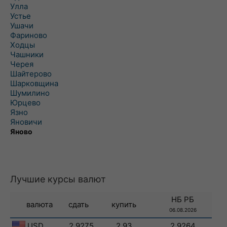
Улла
Устье
Ушачи
Фариново
Ходцы
Чашники
Черея
Шайтерово
Шарковщина
Шумилино
Юрцево
Язно
Яновичи
Яново
Лучшие курсы валют
НБ РБ
валюта
сдать
купить
06.08.2026
USD
2.9275
2.93
2.9264