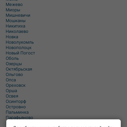
Межево
Миоры
Мишневичи
Мошканы
Никитиха
Николаево
Новка
Новолукомль
Новополоцк
Новый Погост
Оболь
Озерцы
Октябрьская
Ольгово
Опса
Ореховск
Орша
Освея
Осинторф
Островно
Пальминка
Парафьяново
Плисса