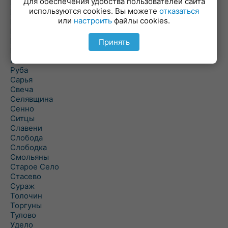
Для обеспечения удобства пользователей сайта
Повятье
используются cookies. Вы можете
отказаться
Погоща
или
настроить
файлы cookies.
Подсвилье
Полоцк
Поставы
Принять
Прозороки
Россоны
Руба
Сарья
Свеча
Селявщина
Сенно
Ситцы
Славени
Слобода
Слободка
Смольяны
Старое Село
Стасево
Сураж
Толочин
Торгуны
Тулово
Удело