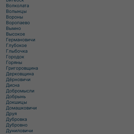
Волколата
Волынцы
Вороны
Воропаево
Вымно
Высокое
Германовичи
Глубокое
Глыбочка
Городок
Горяны
Григоровщина
Дерковщина
Дёрновичи
Дисна
Добромысли
Добрынь
Докшицы
Домашковичи
Друя
Дубровка
Дубровно
Дуниловичи