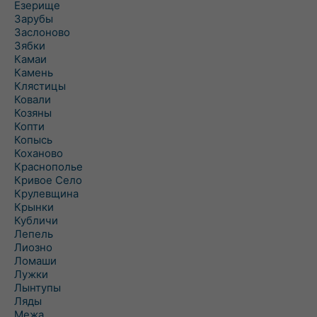
Езерище
Зарубы
Заслоново
Зябки
Камаи
Камень
Клястицы
Ковали
Козяны
Копти
Копысь
Коханово
Краснополье
Кривое Село
Крулевщина
Крынки
Кубличи
Лепель
Лиозно
Ломаши
Лужки
Лынтупы
Ляды
Межа