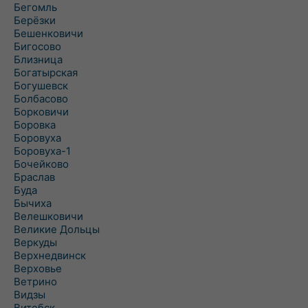
Бегомль
Берёзки
Бешенковичи
Бигосово
Близница
Богатырская
Богушевск
Болбасово
Борковичи
Боровка
Боровуха
Боровуха-1
Бочейково
Браслав
Буда
Бычиха
Велешковичи
Великие Дольцы
Веркуды
Верхнедвинск
Верховье
Ветрино
Видзы
Витебск