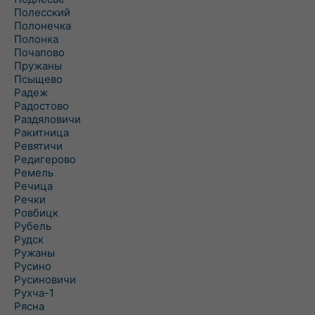
Полесский
Полонечка
Полонка
Почапово
Пружаны
Псыщево
Радеж
Радостово
Раздяловичи
Ракитница
Ревятичи
Редигерово
Ремель
Речица
Речки
Ровбицк
Рубель
Рудск
Ружаны
Русино
Русиновичи
Рухча-1
Рясна