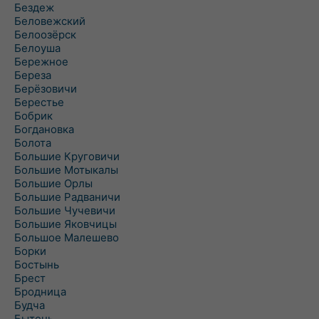
Бездеж
Беловежский
Белоозёрск
Белоуша
Бережное
Береза
Берёзовичи
Берестье
Бобрик
Богдановка
Болота
Большие Круговичи
Большие Мотыкалы
Большие Орлы
Большие Радваничи
Большие Чучевичи
Большие Яковчицы
Большое Малешево
Борки
Бостынь
Брест
Бродница
Будча
Бытень