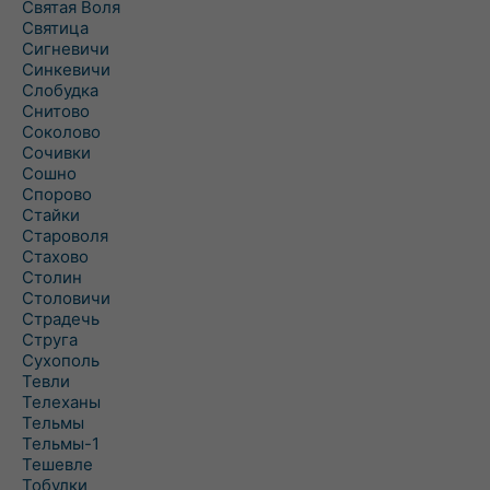
Святая Воля
Святица
Сигневичи
Синкевичи
Слобудка
Снитово
Соколово
Сочивки
Сошно
Спорово
Стайки
Староволя
Стахово
Столин
Столовичи
Страдечь
Струга
Сухополь
Тевли
Телеханы
Тельмы
Тельмы-1
Тешевле
Тобулки