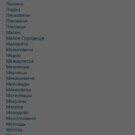
Люсино
Лядец
Лясковичи
Ляховичи
Ляховцы
Малеч
Малое Городище
Малорита
Мальковичи
Медно
Междулесье
Межлесье
Мерчицы
Микашевичи
Миловиды
Минковичи
Могилёвцы
Мокраны
Мокрое
Молодово
Молотковичи
Молчадь
Мотоль