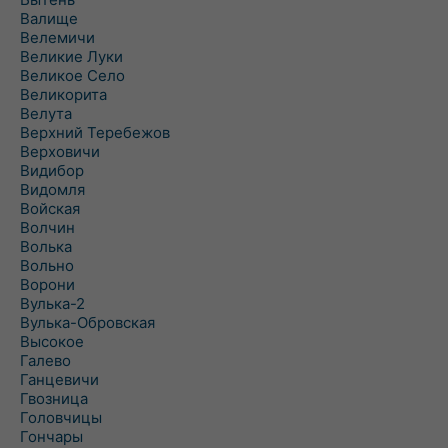
Валище
Велемичи
Великие Луки
Великое Село
Великорита
Велута
Верхний Теребежов
Верховичи
Видибор
Видомля
Войская
Волчин
Волька
Вольно
Ворони
Вулька-2
Вулька-Обровская
Высокое
Галево
Ганцевичи
Гвозница
Головчицы
Гончары