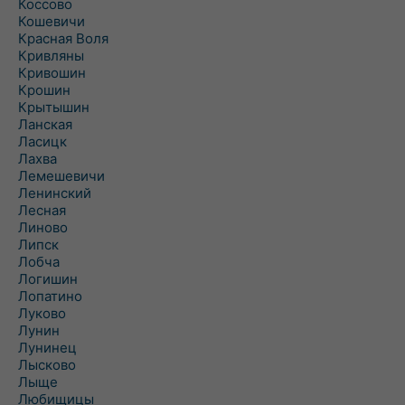
Коссово
Кошевичи
Красная Воля
Кривляны
Кривошин
Крошин
Крытышин
Ланская
Ласицк
Лахва
Лемешевичи
Ленинский
Лесная
Линово
Липск
Лобча
Логишин
Лопатино
Луково
Лунин
Лунинец
Лысково
Лыще
Любищицы