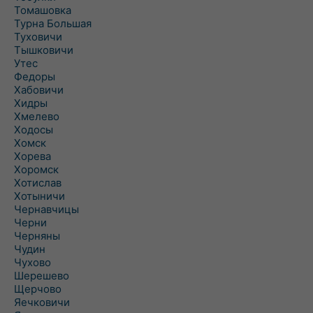
Томашовка
Турна Большая
Туховичи
Тышковичи
Утес
Федоры
Хабовичи
Хидры
Хмелево
Ходосы
Хомск
Хорева
Хоромск
Хотислав
Хотыничи
Чернавчицы
Черни
Черняны
Чудин
Чухово
Шерешево
Щерчово
Яечковичи