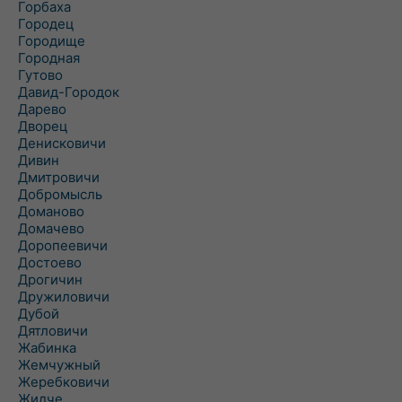
Горбаха
Городец
Городище
Городная
Гутово
Давид-Городок
Дарево
Дворец
Денисковичи
Дивин
Дмитровичи
Добромысль
Доманово
Домачево
Доропеевичи
Достоево
Дрогичин
Дружиловичи
Дубой
Дятловичи
Жабинка
Жемчужный
Жеребковичи
Жидче