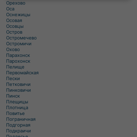
Орехово
Оса
Оснежицы
Осовая
Осовцы
Остров
Остромечево
Остромичи
Охово
Парахонск
Парохонск
Пелище
Первомайская
Пески
Петковичи
Пинковичи
Пинск
Плещицы
Плотница
Повитье
Пограничная
Подгорная
Подкраичи
Подлесье