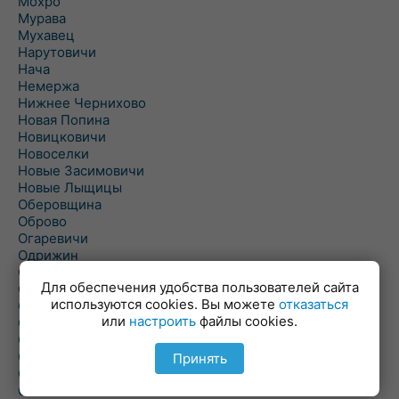
Мохро
Мурава
Мухавец
Нарутовичи
Нача
Немержа
Нижнее Чернихово
Новая Попина
Новицковичи
Новоселки
Новые Засимовичи
Новые Лыщицы
Оберовщина
Оброво
Огаревичи
Одрижин
Оздамичи
Для обеспечения удобства пользователей сайта
Озяты
используются cookies. Вы можете
отказаться
Олтуш
или
настроить
файлы cookies.
Ольманы
Ольпень
Ольшаны
Принять
Омельная
Ополь