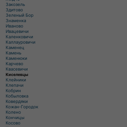
Закозель
Здитово
Зеленый Бор
Знаменка
Иваново
Ивацевичи
Каленковичи
Каллауровичи
Каменец
Камень
Каменюки
Карчево
Квасевичи
Киселевцы
Клейники
Клепачи
Кобрин
Кобыловка
Ковердяки
Кожан-Городок
Колено
Кончицы
Косово