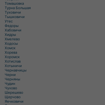
Томашовка
Турна Большая
Туховичи
Тышковичи
Утес
Федоры
Хабовичи
Хидры
Хмелево
Ходосы
Хомск
Хорева
Хоромск
Хотислав
Хотыничи
Чернавчицы
Черни
Черняны
Чудин
Чухово
Шерешево
Щерчово
Яечковичи