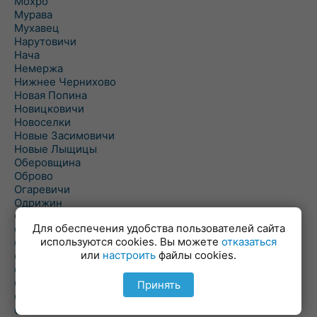
Мохро
Мурава
Мухавец
Нарутовичи
Нача
Немержа
Нижнее Чернихово
Новая Попина
Новицковичи
Новоселки
Новые Засимовичи
Новые Лыщицы
Оберовщина
Оброво
Огаревичи
Одрижин
Оздамичи
Для обеспечения удобства пользователей сайта
Озяты
используются cookies. Вы можете
отказаться
Олтуш
или
настроить
файлы cookies.
Ольманы
Ольпень
Ольшаны
Принять
Омельная
Ополь