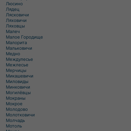
Люсино
Лядец
Лясковичи
Ляховичи
Ляховцы
Малеч
Малое Городище
Малорита
Мальковичи
Медно
Междулесье
Межлесье
Мерчицы
Микашевичи
Миловиды
Минковичи
Могилёвцы
Мокраны
Мокрое
Молодово
Молотковичи
Молчадь
Мотоль