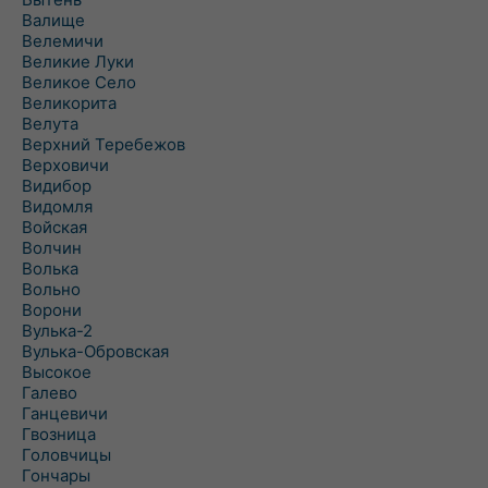
Валище
Велемичи
Великие Луки
Великое Село
Великорита
Велута
Верхний Теребежов
Верховичи
Видибор
Видомля
Войская
Волчин
Волька
Вольно
Ворони
Вулька-2
Вулька-Обровская
Высокое
Галево
Ганцевичи
Гвозница
Головчицы
Гончары