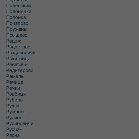
Полесский
Полонечка
Полонка
Почапово
Пружаны
Псыщево
Радеж
Радостово
Раздяловичи
Ракитница
Ревятичи
Редигерово
Ремель
Речица
Речки
Ровбицк
Рубель
Рудск
Ружаны
Русино
Русиновичи
Рухча-1
Рясна