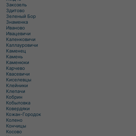
Закозель
Здитово
Зеленый Бор
Знаменка
Иваново
Ивацевичи
Каленковичи
Каллауровичи
Каменец
Камень
Каменюки
Карчево
Квасевичи
Киселевцы
Клейники
Клепачи
Кобрин
Кобыловка
Ковердяки
Кожан-Городок
Колено
Кончицы
Косово