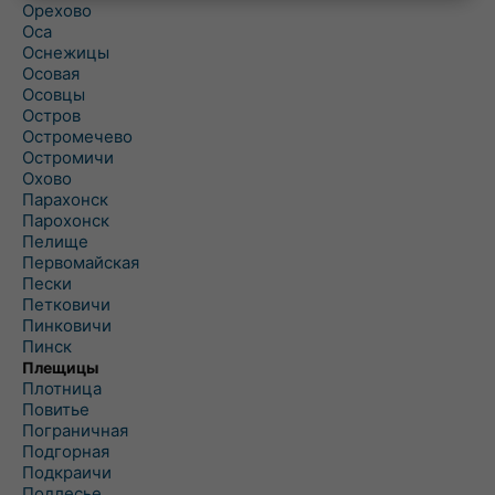
Орехово
Оса
Оснежицы
Осовая
Осовцы
Остров
Остромечево
Остромичи
Охово
Парахонск
Парохонск
Пелище
Первомайская
Пески
Петковичи
Пинковичи
Пинск
Плещицы
Плотница
Повитье
Пограничная
Подгорная
Подкраичи
Подлесье