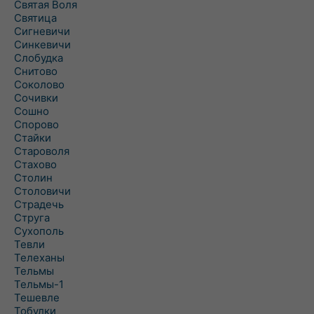
Святая Воля
Святица
Сигневичи
Синкевичи
Слобудка
Снитово
Соколово
Сочивки
Сошно
Спорово
Стайки
Староволя
Стахово
Столин
Столовичи
Страдечь
Струга
Сухополь
Тевли
Телеханы
Тельмы
Тельмы-1
Тешевле
Тобулки