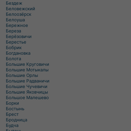
Бездеж
Беловежский
Белоозёрск
Белоуша
Бережное
Береза
Берёзовичи
Берестье
Бобрик
Богдановка
Болота
Большие Круговичи
Большие Мотыкалы
Большие Орлы
Большие Радваничи
Большие Чучевичи
Большие Яковчицы
Большое Малешево
Борки
Бостынь
Брест
Бродница
Будча
Бытень