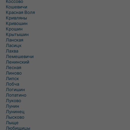
Коссово
Кошевичи
Красная Воля
Кривляны
Кривошин
Крошин
Крытышин
Ланская
Ласицк
Лахва
Лемешевичи
Ленинский
Лесная
Линово
Липск
Лобча
Логишин
Лопатино
Луково
Лунин
Лунинец
Лысково
Лыще
Любищицы