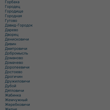
Горбаха
Городец
Городище
Городная
Гутово
Давид-Городок
Дарево
Дворец
Денисковичи
Дивин
Дмитровичи
Добромысль
Доманово
Домачево
Доропеевичи
Достоево
Дрогичин
Дружиловичи
Дубой
Дятловичи
Жабинка
Жемчужный
Жеребковичи
Жидче