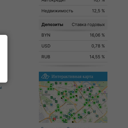
Недвижимость
12,5 %
Депозиты
Ставка годовых
BYN
16,06 %
USD
0,78 %
RUB
14,55 %
Интерактивная карта
ы