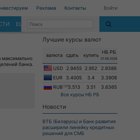
нвестируем
Реклама
Контакты
Войти
СТИ
ЕЩЕ
Лучшие курсы валют
НБ РБ
валюта
сдать
купить
а максимально
07.08.2026
делений банка.
USD
2.9455
2.952
2.9386
EUR
3.4005
3.4
3.3908
RUB
100
3.513
3.51
3.6365
Все курсы
НБ РБ
Новости
ВТБ (Беларусь) и Банк развития
расширили линейку кредитных
решений для СМБ