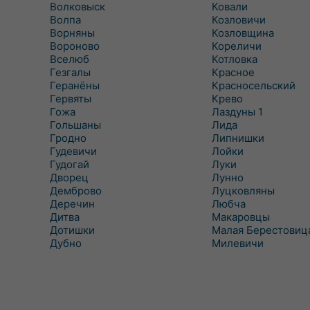
Волковыск
Ковали
Волпа
Козловичи
Ворняны
Козловщина
Вороново
Кореличи
Вселюб
Котловка
Гезгалы
Красное
Геранёны
Красносельский
Гервяты
Крево
Гожа
Лаздуны 1
Гольшаны
Лида
Гродно
Липнишки
Гудевичи
Лойки
Гудогай
Луки
Дворец
Лунно
Демброво
Луцковляны
Деречин
Любча
Дитва
Макаровцы
Дотишки
Малая Берестовиц
Дубно
Милевичи