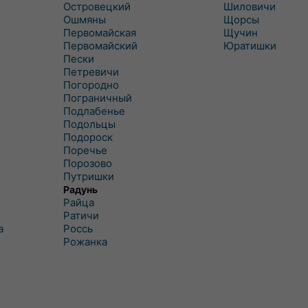
Островецкий
Шиловичи
Ошмяны
Щорсы
Первомайская
Щучин
Первомайский
Юратишки
Пески
Петревичи
Погородно
Пограничный
Подлабенье
Подольцы
Подороск
Поречье
Порозово
Путришки
Радунь
Райца
Ратичи
а
Роcсь
Рожанка