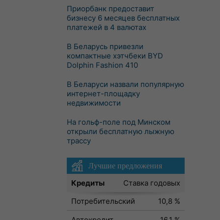
Приорбанк предоставит
бизнесу 6 месяцев бесплатных
платежей в 4 валютах
В Беларусь привезли
компактные хэтчбеки BYD
Dolphin Fashion 410
В Беларуси назвали популярную
интернет-площадку
недвижимости
На гольф-поле под Минском
открыли бесплатную лыжную
трассу
Лучшие предложения
Кредиты
Ставка годовых
Потребительский
10,8 %
Автокредит
16,1 %