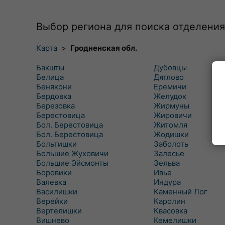
Выбор региона для поиска отделения
Карта
>
Гродненская обл.
Бакшты
Дубовцы
Белица
Дятлово
Бенякони
Еремичи
Бердовка
Желудок
Березовка
Жирмуны
Берестовица
Жировичи
Бол. Берестовица
Житомля
Бол. Берестовица
Жодишки
Больтишки
Заболоть
Большие Жуховичи
Залесье
Большие Эйсмонты
Зельва
Боровики
Ивье
Валевка
Индура
Василишки
Каменный Лог
Верейки
Каролин
Вертелишки
Квасовка
Вишнево
Кемелишки