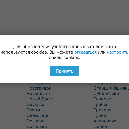
Минойты
Россь
Мир
Свислочь
Для обеспечения удобства пользователей сайта
Михалишки
Скидель
используются cookies. Вы можете
отказаться
или
настроить
Можейково
Скрибовцы
файлы cookies.
Мосты
Словатичи
Мосты Правые
Слоним
Принять
Нача
Сморгонь
Негневичи
Солы
Незбодичи
Сопоцкин
Новогрудок
Станция Ошмян
Новоельня
Субботники
Новый Двор
Тарново
Обухово
Трабы
Озеры
Трокели
Олекшицы
Турец
Острино
Хвиневичи
Островец
Цирин