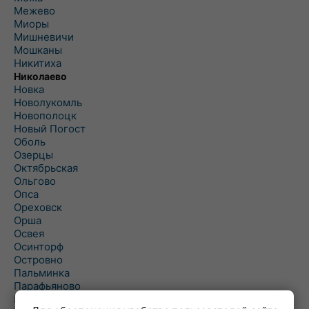
Межево
Миоры
Мишневичи
Мошканы
Никитиха
Николаево
Новка
Новолукомль
Новополоцк
Новый Погост
Оболь
Озерцы
Октябрьская
Ольгово
Опса
Ореховск
Орша
Освея
Осинторф
Островно
Пальминка
Парафьяново
Плисса