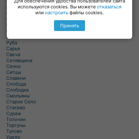
Для обеспечения удобства пользователей сайта
Повятье
используются cookies. Вы можете
отказаться
Погоща
или
настроить
файлы cookies.
Подсвилье
Полоцк
Поставы
Принять
Прозороки
Россоны
Руба
Сарья
Свеча
Селявщина
Сенно
Ситцы
Славени
Слобода
Слободка
Смольяны
Старое Село
Стасево
Сураж
Толочин
Торгуны
Тулово
Удело