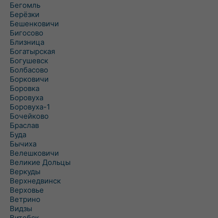
Бегомль
Берёзки
Бешенковичи
Бигосово
Близница
Богатырская
Богушевск
Болбасово
Борковичи
Боровка
Боровуха
Боровуха-1
Бочейково
Браслав
Буда
Бычиха
Велешковичи
Великие Дольцы
Веркуды
Верхнедвинск
Верховье
Ветрино
Видзы
Витебск