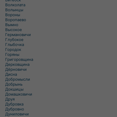
Волколата
Волынцы
Вороны
Воропаево
Вымно
Высокое
Германовичи
Глубокое
Глыбочка
Городок
Горяны
Григоровщина
Дерковщина
Дёрновичи
Дисна
Добромысли
Добрынь
Докшицы
Домашковичи
Друя
Дубровка
Дубровно
Дуниловичи