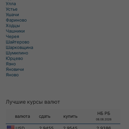
Улла
Устье
Ушачи
Фариново
Ходцы
Чашники
Черея
Шайтерово
Шарковщина
Шумилино
Юрцево
Язно
Яновичи
Яново
Лучшие курсы валют
НБ РБ
валюта
сдать
купить
08.08.2026
USD
2.9455
2.9545
2.9386