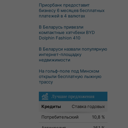
Приорбанк предоставит
бизнесу 6 месяцев бесплатных
платежей в 4 валютах
В Беларусь привезли
компактные хэтчбеки BYD
Dolphin Fashion 410
В Беларуси назвали популярную
интернет-площадку
недвижимости
На гольф-поле под Минском
открыли бесплатную лыжную
трассу
Лучшие предложения
Кредиты
Ставка годовых
Потребительский
10,8 %
Автокредит
16,1 %