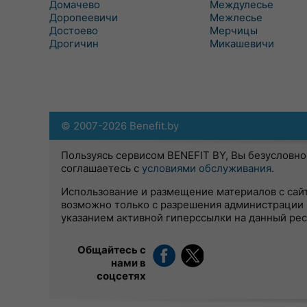
Домачево
Междулесье
Доропеевичи
Межлесье
Достоево
Мерчицы
Дрогичин
Микашевичи
© 2007-2026 Benefit.by
Пользуясь сервисом BENEFIT BY, Вы безусловно
соглашаетесь с
условиями обслуживания
.
Использование и размещение материалов с сай
возможно только с разрешения администрации 
указанием активной гиперссылки на данный ре
Общайтесь с
нами в
соцсетях