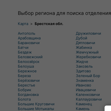
Выбор региона для поиска отделения
Карта
>
Брестская обл.
Антополь
Дружиловичи
Арабовщина
Дубой
Барановичи
Дятловичи
Батчи
Жабинка
Бездеж
Жемчужный
Беловежский
Жеребковичи
Белоозёрск
Жидче
Белоуша
Закозель
Бережное
Здитово
Береза
Зеленый Бор
Берёзовичи
Знаменка
Берестье
Иваново
Бобрик
Ивацевичи
Богдановка
Каленковичи
Болота
Каллауровичи
Большие Круговичи
Каменец
Большие Мотыкалы
Камень