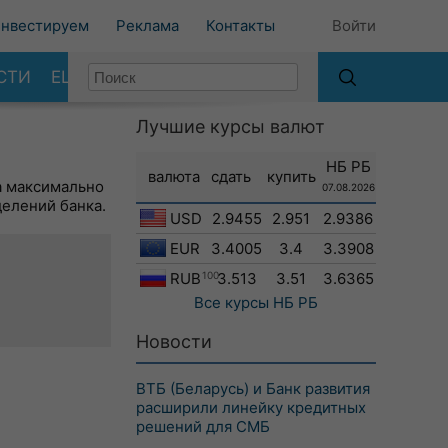
нвестируем
Реклама
Контакты
Войти
СТИ
ЕЩЕ
Лучшие курсы валют
НБ РБ
валюта
сдать
купить
а максимально
07.08.2026
делений банка.
USD
2.9455
2.951
2.9386
EUR
3.4005
3.4
3.3908
RUB
100
3.513
3.51
3.6365
Все курсы
НБ РБ
Новости
ВТБ (Беларусь) и Банк развития
расширили линейку кредитных
решений для СМБ