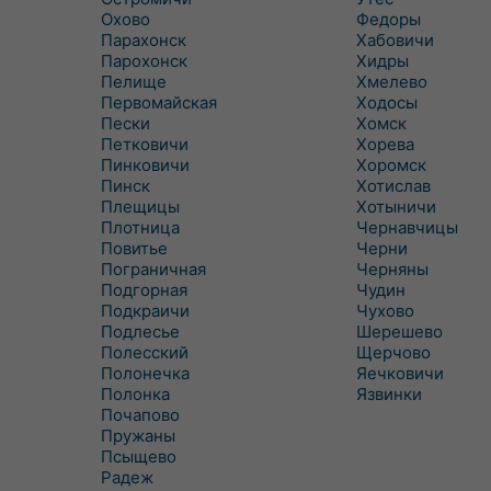
Охово
Федоры
Парахонск
Хабовичи
Парохонск
Хидры
Пелище
Хмелево
Первомайская
Ходосы
Пески
Хомск
Петковичи
Хорева
Пинковичи
Хоромск
Пинск
Хотислав
Плещицы
Хотыничи
Плотница
Чернавчицы
Повитье
Черни
Пограничная
Черняны
Подгорная
Чудин
Подкраичи
Чухово
Подлесье
Шерешево
Полесский
Щерчово
Полонечка
Яечковичи
Полонка
Язвинки
Почапово
Пружаны
Псыщево
Радеж