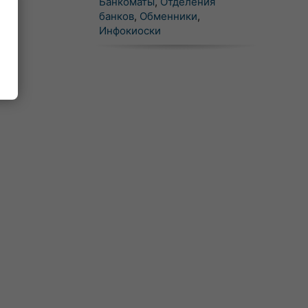
Банкоматы
,
Отделения
банков
,
Обменники
,
Инфокиоски