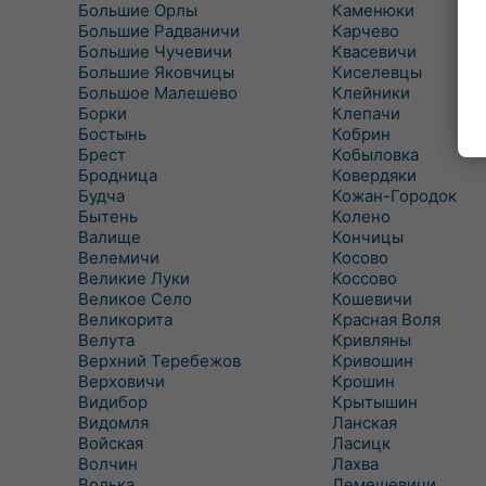
Большие Орлы
Каменюки
Большие Радваничи
Карчево
Большие Чучевичи
Квасевичи
Большие Яковчицы
Киселевцы
Большое Малешево
Клейники
Борки
Клепачи
Бостынь
Кобрин
Брест
Кобыловка
Бродница
Ковердяки
Будча
Кожан-Городок
Бытень
Колено
Валище
Кончицы
Велемичи
Косово
Великие Луки
Коссово
Великое Село
Кошевичи
Великорита
Красная Воля
Велута
Кривляны
Верхний Теребежов
Кривошин
Верховичи
Крошин
Видибор
Крытышин
Видомля
Ланская
Войская
Ласицк
Волчин
Лахва
Волька
Лемешевичи