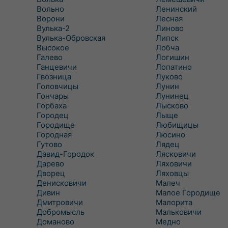
Вольно
Ленинский
Ворони
Лесная
Вулька-2
Линово
Вулька-Обровская
Липск
Высокое
Лобча
Галево
Логишин
Ганцевичи
Лопатино
Гвозница
Луково
Головчицы
Лунин
Гончары
Лунинец
Горбаха
Лысково
Городец
Лыще
Городище
Любищицы
Городная
Люсино
Гутово
Лядец
Давид-Городок
Лясковичи
Дарево
Ляховичи
Дворец
Ляховцы
Денисковичи
Малеч
Дивин
Малое Городище
Дмитровичи
Малорита
Добромысль
Мальковичи
Доманово
Медно