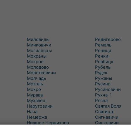
Миловиды
Редигерово
Минковичи
Ремель
Могилёвцы
Речица
Мокраны
Речки
Мокрое
Ровбицк
Молодово
Рубель
Молотковичи
Рудск
Молчадь
Ружаны
Мотоль
Русино
Мохро
Русиновичи
Мурава
Рухча-1
Мухавец
Рясна
Нарутовичи
Святая Воля
Нача
Святица
Немержа
Сигневичи
Нижнее Чернихово
Синкевичи
Новая Попина
Слобудка