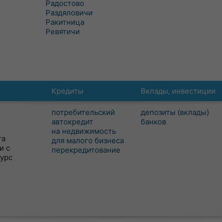
Радостово
Раздяловичи
Ракитница
Ревятичи
Кредиты
Вклады, инвестиции
потребительский
депозиты (вклады)
автокредит
банков
на недвижимость
та
для малого бизнеса
и с
перекредитование
сурс