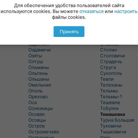
Новицковичи
Снитово
Для обеспечения удобства пользователей сайта
Новоселки
Соколово
используются cookies. Вы можете
отказаться
или
настроить
Новые Засимовичи
Сочивки
файлы cookies.
Новые Лыщицы
Сошно
Оберовщина
Спорово
Принять
Оброво
Стайки
Огаревичи
Староволя
Одрижин
Стахово
Оздамичи
Столин
Озяты
Столовичи
Олтуш
Страдечь
Ольманы
Струга
Ольпень
Сухополь
Ольшаны
Тевли
Омельная
Телеханы
Ополь
Тельмы
Орехово
Тельмы-1
Оса
Тешевле
Оснежицы
Тобулки
Осовая
Томашовка
Осовцы
Турна Большая
Остров
Туховичи
Остромечево
Тышковичи
Остромичи
Утес