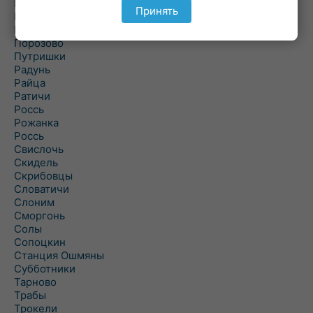
Подольцы
Принять
Подороск
Поречье
Порозово
Путришки
Радунь
Райца
Ратичи
Роcсь
Рожанка
Россь
Свислочь
Скидель
Скрибовцы
Словатичи
Слоним
Сморгонь
Солы
Сопоцкин
Станция Ошмяны
Субботники
Тарново
Трабы
Трокели