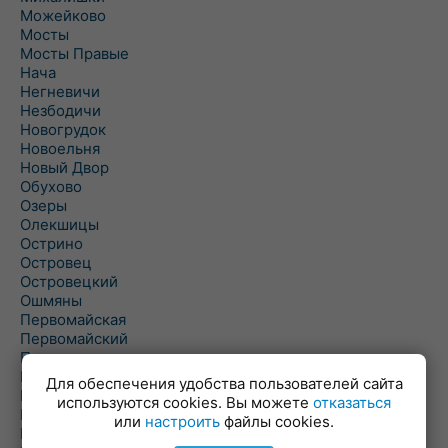
Можейково
Мосты
Мосты Правые
Нача
Негневичи
Незбодичи
Новогрудок
Новоельня
Новый Двор
Обухово
Озеры
Олекшицы
Острино
Островец
Островецкий
Ошмяны
Первомайская
Первомайский
Пески
Петревичи
Для обеспечения удобства пользователей сайта
Погородно
используются cookies. Вы можете
отказаться
Пограничный
или
настроить
файлы cookies.
Подлабенье