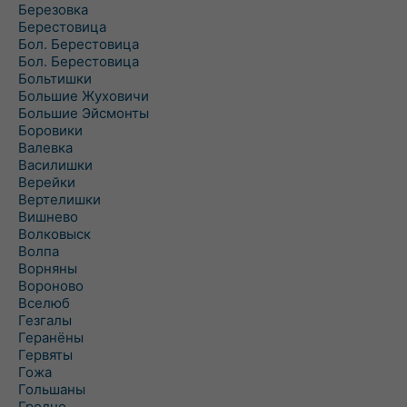
Березовка
Берестовица
Бол. Берестовица
Бол. Берестовица
Больтишки
Большие Жуховичи
Большие Эйсмонты
Боровики
Валевка
Василишки
Верейки
Вертелишки
Вишнево
Волковыск
Волпа
Ворняны
Вороново
Вселюб
Гезгалы
Геранёны
Гервяты
Гожа
Гольшаны
Гродно