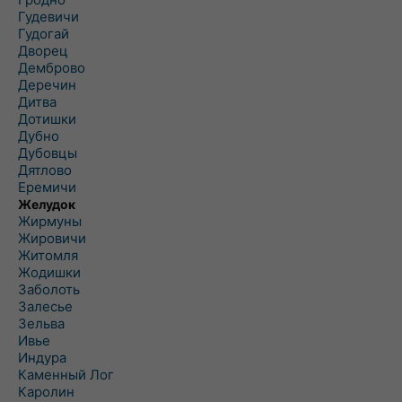
Гудевичи
Гудогай
Дворец
Демброво
Деречин
Дитва
Дотишки
Дубно
Дубовцы
Дятлово
Еремичи
Желудок
Жирмуны
Жировичи
Житомля
Жодишки
Заболоть
Залесье
Зельва
Ивье
Индура
Каменный Лог
Каролин