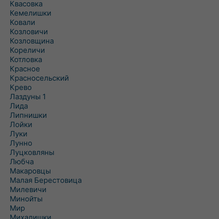
Квасовка
Кемелишки
Ковали
Козловичи
Козловщина
Кореличи
Котловка
Красное
Красносельский
Крево
Лаздуны 1
Лида
Липнишки
Лойки
Луки
Лунно
Луцковляны
Любча
Макаровцы
Малая Берестовица
Милевичи
Минойты
Мир
Михалишки