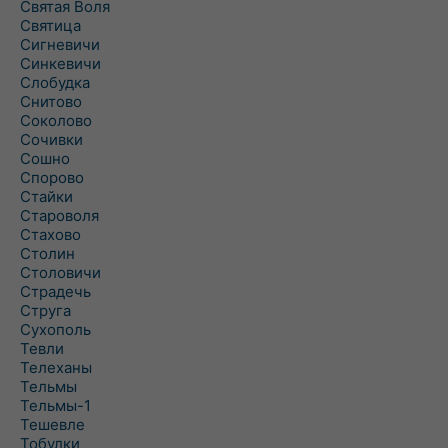
Святая Воля
Святица
Сигневичи
Синкевичи
Слобудка
Снитово
Соколово
Сочивки
Сошно
Спорово
Стайки
Староволя
Стахово
Столин
Столовичи
Страдечь
Струга
Сухополь
Тевли
Телеханы
Тельмы
Тельмы-1
Тешевле
Тобулки