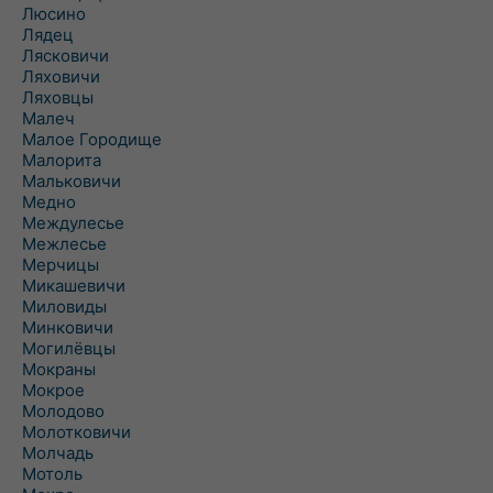
Люсино
Лядец
Лясковичи
Ляховичи
Ляховцы
Малеч
Малое Городище
Малорита
Мальковичи
Медно
Междулесье
Межлесье
Мерчицы
Микашевичи
Миловиды
Минковичи
Могилёвцы
Мокраны
Мокрое
Молодово
Молотковичи
Молчадь
Мотоль