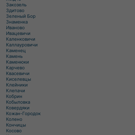
Закозель
Здитово
Зеленый Бор
Знаменка
Иваново
Ивацевичи
Каленковичи
Каллауровичи
Каменец
Камень
Каменюки
Карчево
Квасевичи
Киселевцы
Клейники
Клепачи
Кобрин
Кобыловка
Ковердяки
Кожан-Городок
Колено
Кончицы
Косово