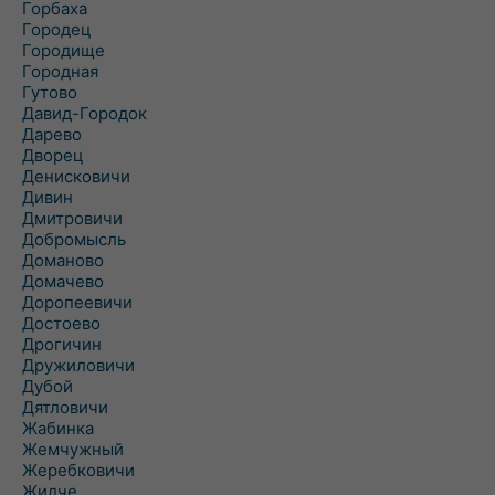
Горбаха
Городец
Городище
Городная
Гутово
Давид-Городок
Дарево
Дворец
Денисковичи
Дивин
Дмитровичи
Добромысль
Доманово
Домачево
Доропеевичи
Достоево
Дрогичин
Дружиловичи
Дубой
Дятловичи
Жабинка
Жемчужный
Жеребковичи
Жидче