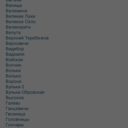
Валище
Велемичи
Великие Луки
Великое Село
Великорита
Велута
Верхний Теребежов
Верховичи
Видибор
Видомля
Войская
Волчин
Волька
Вольно
Ворони
Вулька-2
Вулька-Обровская
Высокое
Галево
Ганцевичи
Гвозница
Головчицы
Гончары