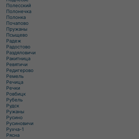
Полесский
Полонечка
Полонка
Почапово
Пружаны
Псыщево
Радеж
Радостово
Раздяловичи
Ракитница
Ревятичи
Редигерово
Ремель
Речица
Речки
Ровбицк
Рубель
Рудск
Ружаны
Русино
Русиновичи
Рухча-1
Рясна