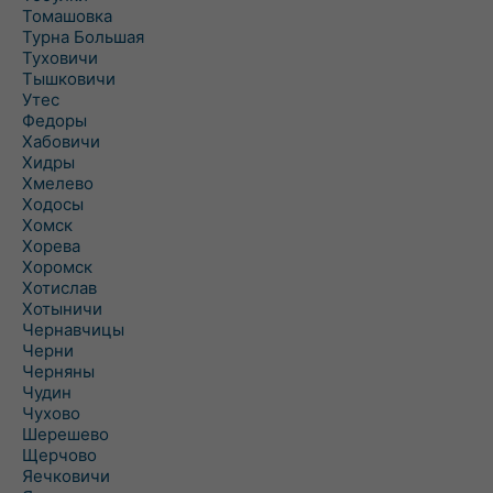
Томашовка
Турна Большая
Туховичи
Тышковичи
Утес
Федоры
Хабовичи
Хидры
Хмелево
Ходосы
Хомск
Хорева
Хоромск
Хотислав
Хотыничи
Чернавчицы
Черни
Черняны
Чудин
Чухово
Шерешево
Щерчово
Яечковичи