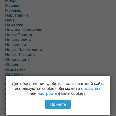
Мохро
Мурава
Мухавец
Нарутовичи
Нача
Немержа
Нижнее Чернихово
Новая Попина
Новицковичи
Новоселки
Новые Засимовичи
Новые Лыщицы
Оберовщина
Оброво
Огаревичи
Одрижин
Оздамичи
Для обеспечения удобства пользователей сайта
Озяты
используются cookies. Вы можете
отказаться
Олтуш
или
настроить
файлы cookies.
Ольманы
Ольпень
Ольшаны
Принять
Омельная
Ополь