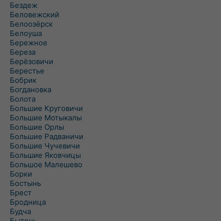
Бездеж
Беловежский
Белоозёрск
Белоуша
Бережное
Береза
Берёзовичи
Берестье
Бобрик
Богдановка
Болота
Большие Круговичи
Большие Мотыкалы
Большие Орлы
Большие Радваничи
Большие Чучевичи
Большие Яковчицы
Большое Малешево
Борки
Бостынь
Брест
Бродница
Будча
Бытень