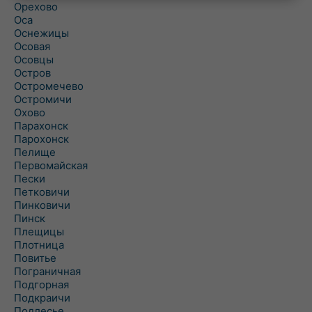
Орехово
Оса
Оснежицы
Осовая
Осовцы
Остров
Остромечево
Остромичи
Охово
Парахонск
Парохонск
Пелище
Первомайская
Пески
Петковичи
Пинковичи
Пинск
Плещицы
Плотница
Повитье
Пограничная
Подгорная
Подкраичи
Подлесье