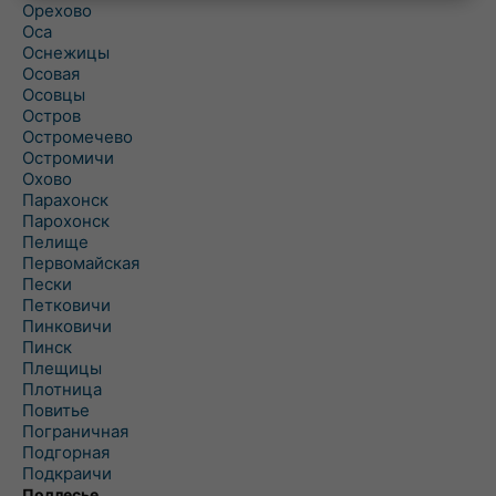
Орехово
Оса
Оснежицы
Осовая
Осовцы
Остров
Остромечево
Остромичи
Охово
Парахонск
Парохонск
Пелище
Первомайская
Пески
Петковичи
Пинковичи
Пинск
Плещицы
Плотница
Повитье
Пограничная
Подгорная
Подкраичи
Подлесье