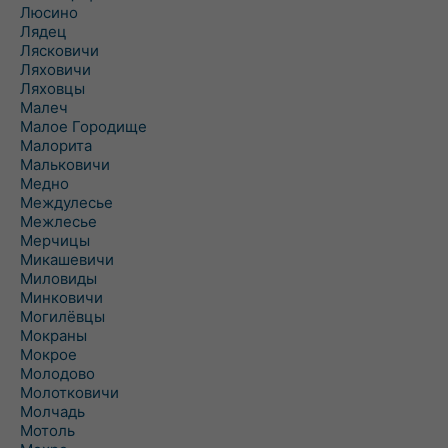
Люсино
Лядец
Лясковичи
Ляховичи
Ляховцы
Малеч
Малое Городище
Малорита
Мальковичи
Медно
Междулесье
Межлесье
Мерчицы
Микашевичи
Миловиды
Минковичи
Могилёвцы
Мокраны
Мокрое
Молодово
Молотковичи
Молчадь
Мотоль