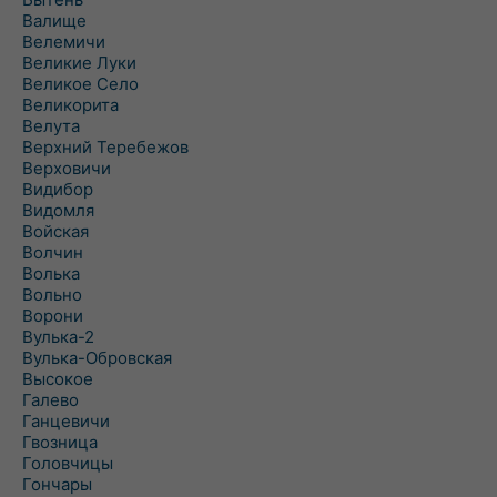
Валище
Велемичи
Великие Луки
Великое Село
Великорита
Велута
Верхний Теребежов
Верховичи
Видибор
Видомля
Войская
Волчин
Волька
Вольно
Ворони
Вулька-2
Вулька-Обровская
Высокое
Галево
Ганцевичи
Гвозница
Головчицы
Гончары