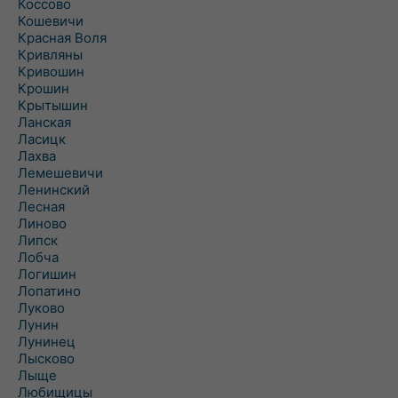
Коссово
Кошевичи
Красная Воля
Кривляны
Кривошин
Крошин
Крытышин
Ланская
Ласицк
Лахва
Лемешевичи
Ленинский
Лесная
Линово
Липск
Лобча
Логишин
Лопатино
Луково
Лунин
Лунинец
Лысково
Лыще
Любищицы