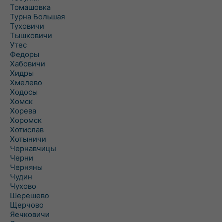
Томашовка
Турна Большая
Туховичи
Тышковичи
Утес
Федоры
Хабовичи
Хидры
Хмелево
Ходосы
Хомск
Хорева
Хоромск
Хотислав
Хотыничи
Чернавчицы
Черни
Черняны
Чудин
Чухово
Шерешево
Щерчово
Яечковичи