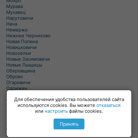
Мохро
Мурава
Мухавец
Нарутовичи
Нача
Немержа
Нижнее Чернихово
Новая Попина
Новицковичи
Новоселки
Новые Засимовичи
Новые Лыщицы
Оберовщина
Оброво
Огаревичи
Одрижин
Оздамичи
Для обеспечения удобства пользователей сайта
Озяты
используются cookies. Вы можете
отказаться
Олтуш
или
настроить
файлы cookies.
Ольманы
Ольпень
Ольшаны
Принять
Омельная
Ополь