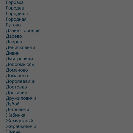
Горбаха
Городец
Городище
Городная
Гутово
Давид-Городок
Дарево
Дворец
Денисковичи
Дивин
Дмитровичи
Добромысль
Доманово
Домачево
Доропеевичи
Достоево
Дрогичин
Дружиловичи
Дубой
Дятловичи
Жабинка
Жемчужный
Жеребковичи
Жидче