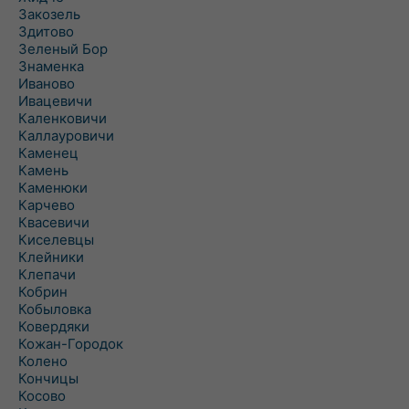
Закозель
Здитово
Зеленый Бор
Знаменка
Иваново
Ивацевичи
Каленковичи
Каллауровичи
Каменец
Камень
Каменюки
Карчево
Квасевичи
Киселевцы
Клейники
Клепачи
Кобрин
Кобыловка
Ковердяки
Кожан-Городок
Колено
Кончицы
Косово