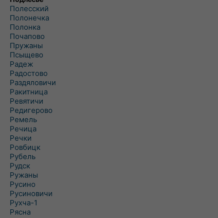
Полесский
Полонечка
Полонка
Почапово
Пружаны
Псыщево
Радеж
Радостово
Раздяловичи
Ракитница
Ревятичи
Редигерово
Ремель
Речица
Речки
Ровбицк
Рубель
Рудск
Ружаны
Русино
Русиновичи
Рухча-1
Рясна