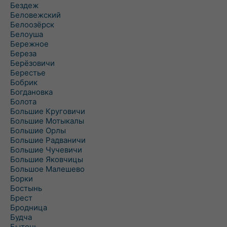
Бездеж
Беловежский
Белоозёрск
Белоуша
Бережное
Береза
Берёзовичи
Берестье
Бобрик
Богдановка
Болота
Большие Круговичи
Большие Мотыкалы
Большие Орлы
Большие Радваничи
Большие Чучевичи
Большие Яковчицы
Большое Малешево
Борки
Бостынь
Брест
Бродница
Будча
Бытень