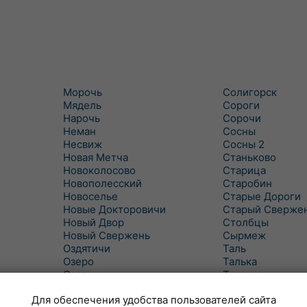
Морочь
Солигорск
Мядель
Сороги
Нарочь
Сорочи
Неман
Сосны
Несвиж
Сосны 2
Новая Метча
Станьково
Новоколосово
Старица
Новополесский
Старобин
Новоселье
Старые Дороги
Новые Докторовичи
Старый Сверже
Новый Двор
Столбцы
Новый Свержень
Сырмеж
Оздятичи
Таль
Озеро
Талька
Озерцо
Танежицы
Околово
Тимковичи
Для обеспечения удобства пользователей сайта
Октябрь
Турец-Бояры