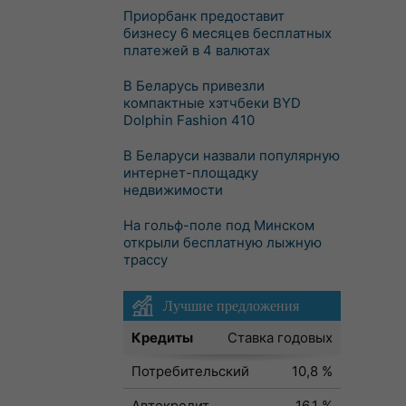
Приорбанк предоставит
бизнесу 6 месяцев бесплатных
платежей в 4 валютах
В Беларусь привезли
компактные хэтчбеки BYD
Dolphin Fashion 410
В Беларуси назвали популярную
интернет-площадку
недвижимости
На гольф-поле под Минском
открыли бесплатную лыжную
трассу
Лучшие предложения
Кредиты
Ставка годовых
Потребительский
10,8 %
Автокредит
16,1 %