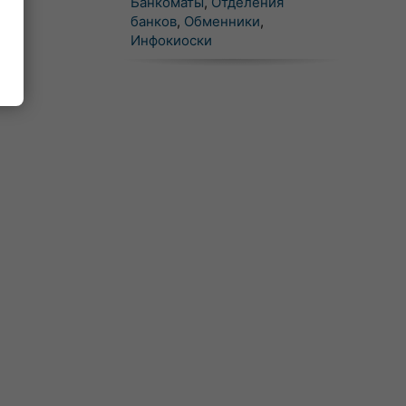
Банкоматы
,
Отделения
банков
,
Обменники
,
Инфокиоски