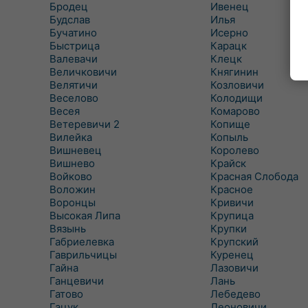
Бродец
Ивенец
Будслав
Илья
Бучатино
Исерно
Быстрица
Карацк
Валевачи
Клецк
Величковичи
Княгинин
Велятичи
Козловичи
Веселово
Колодищи
Весея
Комарово
Ветеревичи 2
Копище
Вилейка
Копыль
Вишневец
Королево
Вишнево
Крайск
Войково
Красная Слобода
Воложин
Красное
Воронцы
Кривичи
Высокая Липа
Крупица
Вязынь
Крупки
Габриелевка
Крупский
Гаврильчицы
Куренец
Гайна
Лазовичи
Ганцевичи
Лань
Гатово
Лебедево
Гацук
Леоновичи