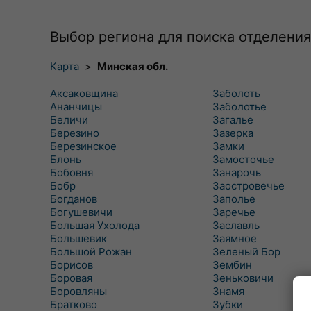
Выбор региона для поиска отделения
Карта
>
Минская обл.
Аксаковщина
Заболоть
Ананчицы
Заболотье
Беличи
Загалье
Березино
Зазерка
Березинское
Замки
Блонь
Замосточье
Бобовня
Занарочь
Бобр
Заостровечье
Богданов
Заполье
Богушевичи
Заречье
Большая Ухолода
Заславль
Большевик
Заямное
Большой Рожан
Зеленый Бор
Борисов
Зембин
Боровая
Зеньковичи
Боровляны
Знамя
Братково
Зубки