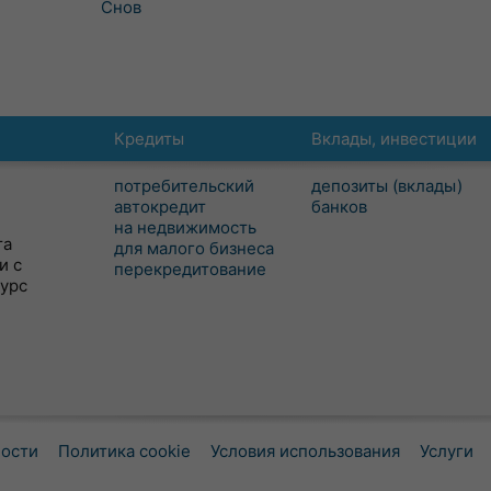
Снов
Кредиты
Вклады, инвестиции
потребительский
депозиты (вклады)
автокредит
банков
на недвижимость
та
для малого бизнеса
и с
перекредитование
сурс
ности
Политика cookie
Условия использования
Услуги