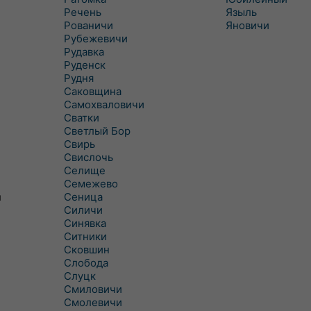
Речень
Языль
Рованичи
Яновичи
Рубежевичи
Рудавка
Руденск
Рудня
Саковщина
Самохваловичи
Сватки
Светлый Бор
Свирь
Свислочь
Селище
Семежево
Сеница
и
Силичи
Синявка
Ситники
Сковшин
Слобода
Слуцк
Смиловичи
Смолевичи