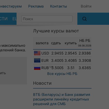
нвестируем
Реклама
Контакты
Войти
СТИ
ЕЩЕ
Лучшие курсы валют
НБ РБ
валюта
сдать
купить
а максимально
08.08.2026
делений банка.
USD
2.9455
2.9545
2.9386
EUR
3.4005
3.4085
3.3908
RUB
100
3.5005
3.51
3.6365
ить
Все курсы
НБ РБ
Новости
ВТБ (Беларусь) и Банк развития
расширили линейку кредитных
решений для СМБ