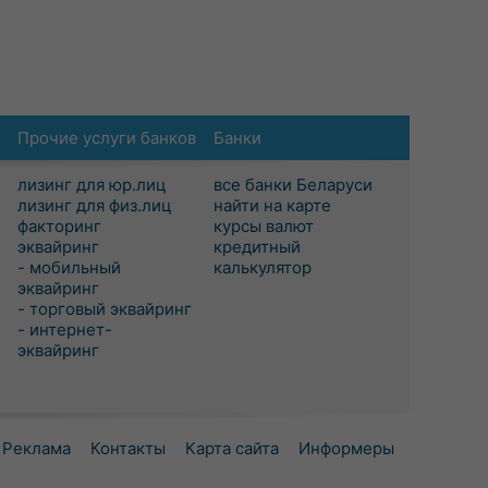
Прочие услуги банков
Банки
лизинг для юр.лиц
все банки Беларуси
лизинг для физ.лиц
найти на карте
факторинг
курсы валют
эквайринг
кредитный
- мобильный
калькулятор
эквайринг
- торговый эквайринг
- интернет-
эквайринг
Реклама
Контакты
Карта сайта
Информеры