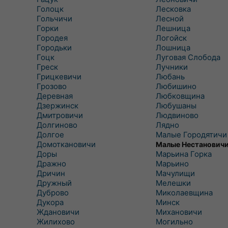
Голоцк
Лесковка
Гольчичи
Лесной
Горки
Лешница
Городея
Логойск
Городьки
Лошница
Гоцк
Луговая Слобода
Греск
Лучники
Грицкевичи
Любань
Грозово
Любишино
Деревная
Любковщина
Дзержинск
Любушаны
Дмитровичи
Людвиново
Долгиново
Лядно
Долгое
Малые Городятичи
Домоткановичи
Малые Нестанович
Доры
Марьина Горка
Дражно
Марьино
Дричин
Мачулищи
Дружный
Мелешки
Дуброво
Миколаевщина
Дукора
Минск
Ждановичи
Михановичи
Жилихово
Могильно