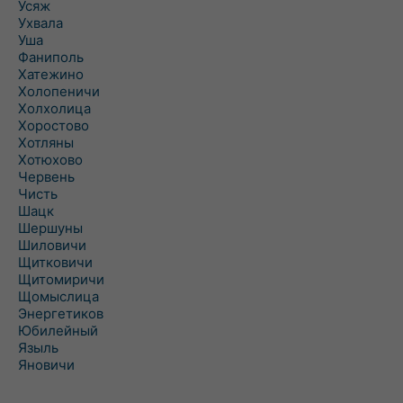
Усяж
Ухвала
Уша
Фаниполь
Хатежино
Холопеничи
Холхолица
Хоростово
Хотляны
Хотюхово
Червень
Чисть
Шацк
Шершуны
Шиловичи
Щитковичи
Щитомиричи
Щомыслица
Энергетиков
Юбилейный
Языль
Яновичи