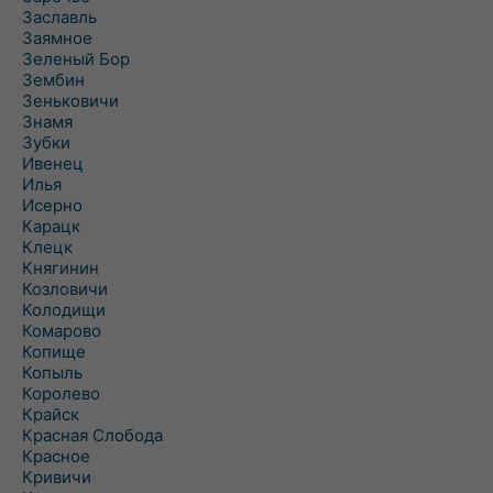
Заславль
Заямное
Зеленый Бор
Зембин
Зеньковичи
Знамя
Зубки
Ивенец
Илья
Исерно
Карацк
Клецк
Княгинин
Козловичи
Колодищи
Комарово
Копище
Копыль
Королево
Крайск
Красная Слобода
Красное
Кривичи