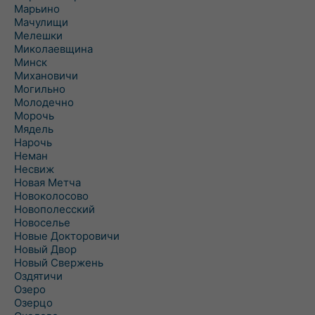
Марьино
Мачулищи
Мелешки
Миколаевщина
Минск
Михановичи
Могильно
Молодечно
Морочь
Мядель
Нарочь
Неман
Несвиж
Новая Метча
Новоколосово
Новополесский
Новоселье
Новые Докторовичи
Новый Двор
Новый Свержень
Оздятичи
Озеро
Озерцо