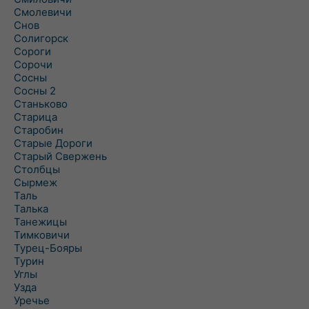
Смолевичи
Снов
Солигорск
Сороги
Сорочи
Сосны
Сосны 2
Станьково
Старица
Старобин
Старые Дороги
Старый Свержень
Столбцы
Сырмеж
Таль
Талька
Танежицы
Тимковичи
Турец-Бояры
Турин
Углы
Узда
Уречье