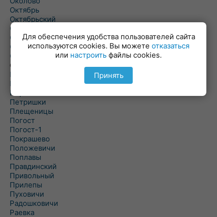
Околово
Октябрь
Октябрьский
Олехновичи
Для обеспечения удобства пользователей сайта
Омговичи
используются cookies. Вы можете
отказаться
Оношки
или
настроить
файлы cookies.
Осовец
Острошицкий Городок
Пасека
Принять
Пастовичи
Першаи
Петришки
Плещеницы
Погост
Погост-1
Покрашево
Положевичи
Поплавы
Правдинский
Привольный
Прилепы
Пуховичи
Радошковичи
Раевка