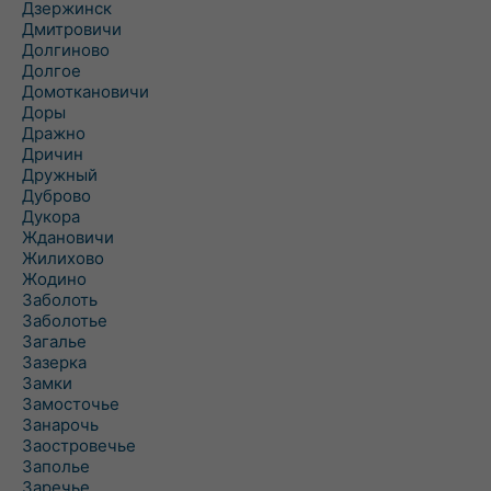
Дзержинск
Дмитровичи
Долгиново
Долгое
Домоткановичи
Доры
Дражно
Дричин
Дружный
Дуброво
Дукора
Ждановичи
Жилихово
Жодино
Заболоть
Заболотье
Загалье
Зазерка
Замки
Замосточье
Занарочь
Заостровечье
Заполье
Заречье