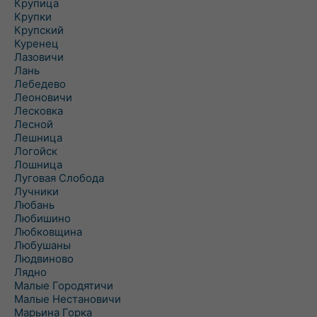
Крупица
Крупки
Крупский
Куренец
Лазовичи
Лань
Лебедево
Леоновичи
Лесковка
Лесной
Лешница
Логойск
Лошница
Луговая Слобода
Лучники
Любань
Любишино
Любковщина
Любушаны
Людвиново
Лядно
Малые Городятичи
Малые Нестановичи
Марьина Горка