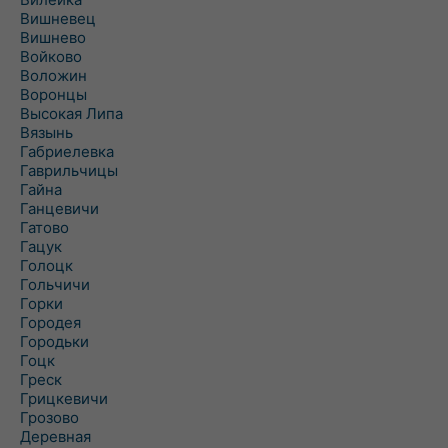
Вишневец
Вишнево
Войково
Воложин
Воронцы
Высокая Липа
Вязынь
Габриелевка
Гаврильчицы
Гайна
Ганцевичи
Гатово
Гацук
Голоцк
Гольчичи
Горки
Городея
Городьки
Гоцк
Греск
Грицкевичи
Грозово
Деревная