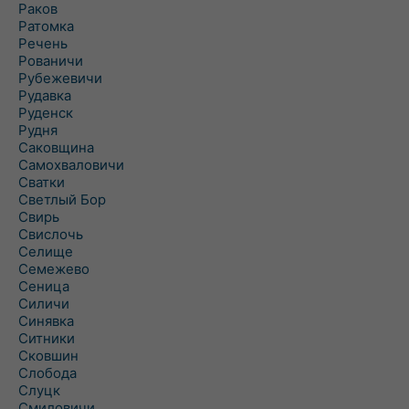
Раков
Ратомка
Речень
Рованичи
Рубежевичи
Рудавка
Руденск
Рудня
Саковщина
Самохваловичи
Сватки
Светлый Бор
Свирь
Свислочь
Селище
Семежево
Сеница
Силичи
Синявка
Ситники
Сковшин
Слобода
Слуцк
Смиловичи