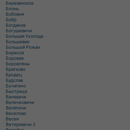
Березинское
Блонь
Бобовня
Бобр
Богданов
Богушевичи
Большая Ухолода
Большевик
Большой Рожан
Борисов
Боровая
Боровляны
Братково
Бродец
Будслав
Бучатино
Быстрица
Валевачи
Величковичи
Велятичи
Веселово
Весея
Ветеревичи 2
Вилейка