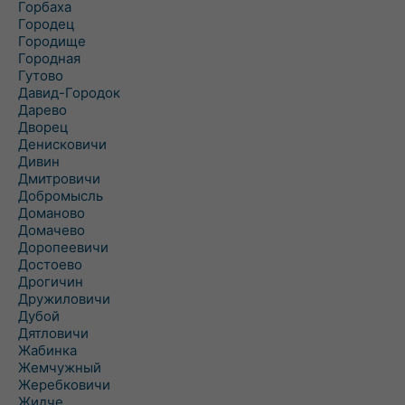
Горбаха
Городец
Городище
Городная
Гутово
Давид-Городок
Дарево
Дворец
Денисковичи
Дивин
Дмитровичи
Добромысль
Доманово
Домачево
Доропеевичи
Достоево
Дрогичин
Дружиловичи
Дубой
Дятловичи
Жабинка
Жемчужный
Жеребковичи
Жидче