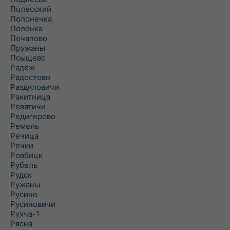
Полесский
Полонечка
Полонка
Почапово
Пружаны
Псыщево
Радеж
Радостово
Раздяловичи
Ракитница
Ревятичи
Редигерово
Ремель
Речица
Речки
Ровбицк
Рубель
Рудск
Ружаны
Русино
Русиновичи
Рухча-1
Рясна