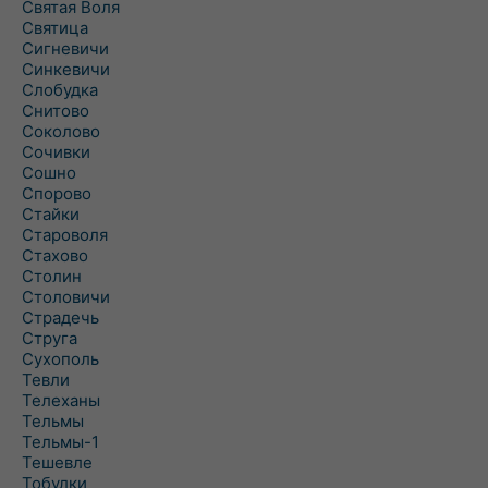
Святая Воля
Святица
Сигневичи
Синкевичи
Слобудка
Снитово
Соколово
Сочивки
Сошно
Спорово
Стайки
Староволя
Стахово
Столин
Столовичи
Страдечь
Струга
Сухополь
Тевли
Телеханы
Тельмы
Тельмы-1
Тешевле
Тобулки