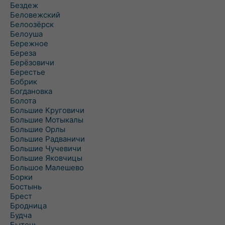
Бездеж
Беловежский
Белоозёрск
Белоуша
Бережное
Береза
Берёзовичи
Берестье
Бобрик
Богдановка
Болота
Большие Круговичи
Большие Мотыкалы
Большие Орлы
Большие Радваничи
Большие Чучевичи
Большие Яковчицы
Большое Малешево
Борки
Бостынь
Брест
Бродница
Будча
Бытень