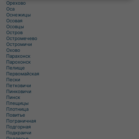
Орехово
Оса
Оснежицы
Осовая
Осовцы
Остров
Остромечево
Остромичи
Охово
Парахонск
Парохонск
Пелище
Первомайская
Пески
Петковичи
Пинковичи
Пинск
Плещицы
Плотница
Повитье
Пограничная
Подгорная
Подкраичи
Подлесье