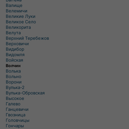
Валище
Велемичи
Великие Луки
Великое Село
Великорита
Велута
Верхний Теребежов
Верховичи
Видибор
Видомля
Войская
Волчин
Волька
Вольно
Ворони
Вулька-2
Вулька-Обровская
Высокое
Галево
Ганцевичи
Гвозница
Головчицы
Гончары