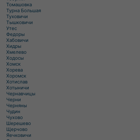
Томашовка
Турна Большая
Туховичи
Тышковичи
Утес
Федоры
Хабовичи
Хидры
Хмелево
Ходосы
Хомск
Хорева
Хоромск
Хотислав
Хотыничи
Чернавчицы
Черни
Черняны
Чудин
Чухово
Шерешево
Щерчово
Яечковичи