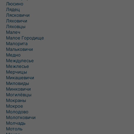
Люсино
Лядец
Лясковичи
Ляховичи
Ляховцы
Малеч
Малое Городище
Малорита
Мальковичи
Медно
Междулесье
Межлесье
Мерчицы
Микашевичи
Миловиды
Минковичи
Могилёвцы
Мокраны
Мокрое
Молодово
Молотковичи
Молчадь
Мотоль