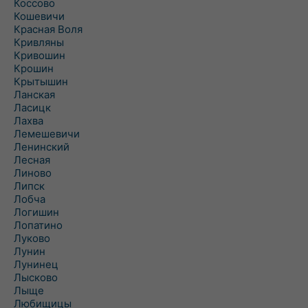
Коссово
Кошевичи
Красная Воля
Кривляны
Кривошин
Крошин
Крытышин
Ланская
Ласицк
Лахва
Лемешевичи
Ленинский
Лесная
Линово
Липск
Лобча
Логишин
Лопатино
Луково
Лунин
Лунинец
Лысково
Лыще
Любищицы