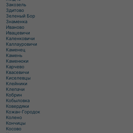
Закозель
Здитово
Зеленый Бор
Знаменка
Иваново
Ивацевичи
Каленковичи
Каллауровичи
Каменец
Камень
Каменюки
Карчево
Квасевичи
Киселевцы
Клейники
Клепачи
Кобрин
Кобыловка
Ковердяки
Кожан-Городок
Колено
Кончицы
Косово