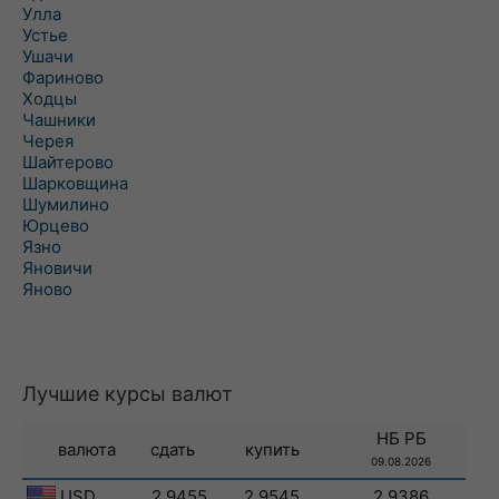
Улла
Устье
Ушачи
Фариново
Ходцы
Чашники
Черея
Шайтерово
Шарковщина
Шумилино
Юрцево
Язно
Яновичи
Яново
Лучшие курсы валют
НБ РБ
валюта
сдать
купить
09.08.2026
USD
2.9455
2.9545
2.9386