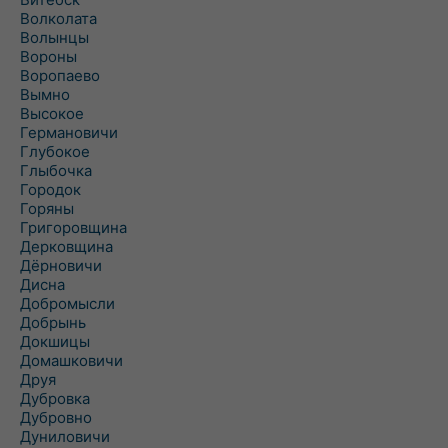
Волколата
Волынцы
Вороны
Воропаево
Вымно
Высокое
Германовичи
Глубокое
Глыбочка
Городок
Горяны
Григоровщина
Дерковщина
Дёрновичи
Дисна
Добромысли
Добрынь
Докшицы
Домашковичи
Друя
Дубровка
Дубровно
Дуниловичи