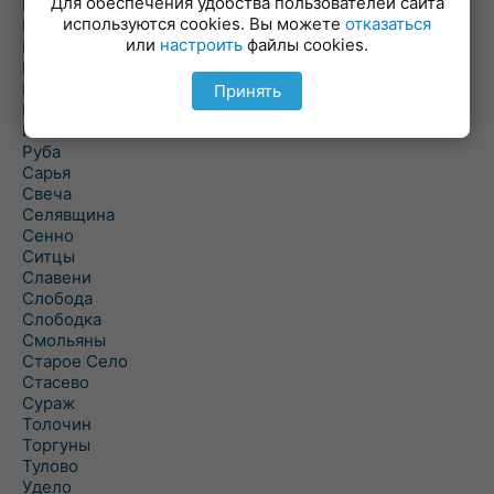
Для обеспечения удобства пользователей сайта
Повятье
используются cookies. Вы можете
отказаться
Погоща
или
настроить
файлы cookies.
Подсвилье
Полоцк
Поставы
Принять
Прозороки
Россоны
Руба
Сарья
Свеча
Селявщина
Сенно
Ситцы
Славени
Слобода
Слободка
Смольяны
Старое Село
Стасево
Сураж
Толочин
Торгуны
Тулово
Удело