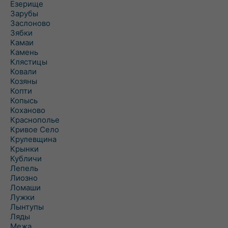
Езерище
Зарубы
Заслоново
Зябки
Камаи
Камень
Клястицы
Ковали
Козяны
Копти
Копысь
Коханово
Краснополье
Кривое Село
Крулевщина
Крынки
Кубличи
Лепель
Лиозно
Ломаши
Лужки
Лынтупы
Ляды
Межа