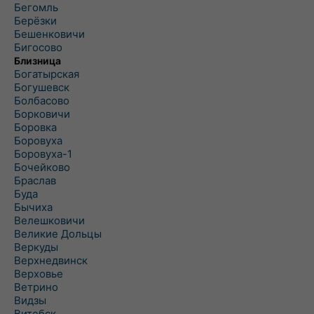
Бегомль
Берёзки
Бешенковичи
Бигосово
Близница
Богатырская
Богушевск
Болбасово
Борковичи
Боровка
Боровуха
Боровуха-1
Бочейково
Браслав
Буда
Бычиха
Велешковичи
Великие Дольцы
Веркуды
Верхнедвинск
Верховье
Ветрино
Видзы
Витебск