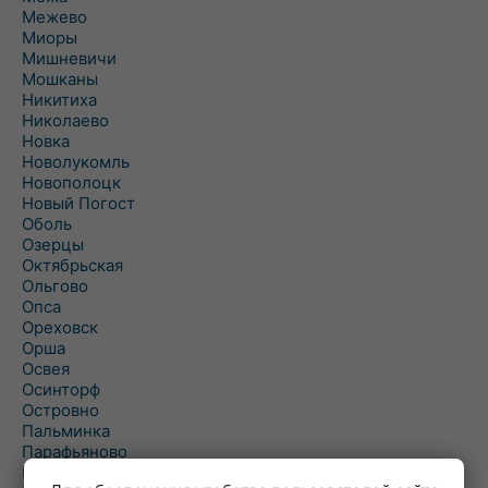
Межево
Миоры
Мишневичи
Мошканы
Никитиха
Николаево
Новка
Новолукомль
Новополоцк
Новый Погост
Оболь
Озерцы
Октябрьская
Ольгово
Опса
Ореховск
Орша
Освея
Осинторф
Островно
Пальминка
Парафьяново
Плисса