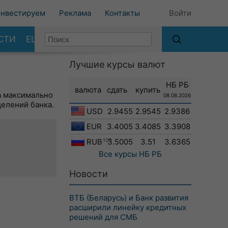
нвестируем
Реклама
Контакты
Войти
СТИ
ЕЩЕ
Лучшие курсы валют
НБ РБ
валюта
сдать
купить
а максимально
08.08.2026
делений банка.
USD
2.9455
2.9545
2.9386
EUR
3.4005
3.4085
3.3908
RUB
100
3.5005
3.51
3.6365
Все курсы
НБ РБ
Новости
ВТБ (Беларусь) и Банк развития
расширили линейку кредитных
решений для СМБ