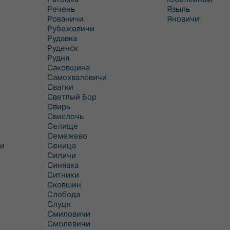
Речень
Языль
Рованичи
Яновичи
Рубежевичи
Рудавка
Руденск
Рудня
Саковщина
Самохваловичи
Сватки
Светлый Бор
Свирь
Свислочь
Селище
Семежево
и
Сеница
Силичи
Синявка
Ситники
Сковшин
Слобода
Слуцк
Смиловичи
Смолевичи