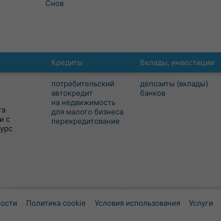
Снов
Кредиты
Вклады, инвестиции
потребительский
депозиты (вклады)
автокредит
банков
на недвижимость
та
для малого бизнеса
и с
перекредитование
сурс
ности
Политика cookie
Условия использования
Услуги