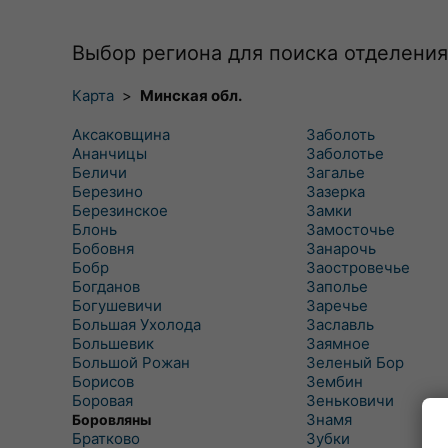
Выбор региона для поиска отделения
Карта
>
Минская обл.
Аксаковщина
Заболоть
Ананчицы
Заболотье
Беличи
Загалье
Березино
Зазерка
Березинское
Замки
Блонь
Замосточье
Бобовня
Занарочь
Бобр
Заостровечье
Богданов
Заполье
Богушевичи
Заречье
Большая Ухолода
Заславль
Большевик
Заямное
Большой Рожан
Зеленый Бор
Борисов
Зембин
Боровая
Зеньковичи
Знамя
Боровляны
Братково
Зубки