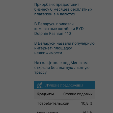
Приорбанк предоставит
бизнесу 6 месяцев бесплатных
платежей в 4 валютах
В Беларусь привезли
компактные хэтчбеки BYD
Dolphin Fashion 410
В Беларуси назвали популярную
интернет-площадку
недвижимости
На гольф-поле под Минском
открыли бесплатную лыжную
трассу
Лучшие предложения
Кредиты
Ставка годовых
Потребительский
10,8 %
Автокредит
16,1 %