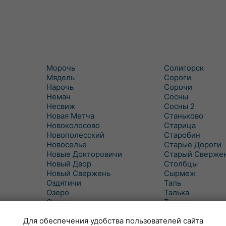
Морочь
Солигорск
Мядель
Сороги
Нарочь
Сорочи
Неман
Сосны
Несвиж
Сосны 2
Новая Метча
Станьково
Новоколосово
Старица
Новополесский
Старобин
Новоселье
Старые Дороги
Новые Докторовичи
Старый Сверже
Новый Двор
Столбцы
Новый Свержень
Сырмеж
Оздятичи
Таль
Озеро
Талька
Озерцо
Танежицы
Околово
Тимковичи
Для обеспечения удобства пользователей сайта
Октябрь
Турец-Бояры