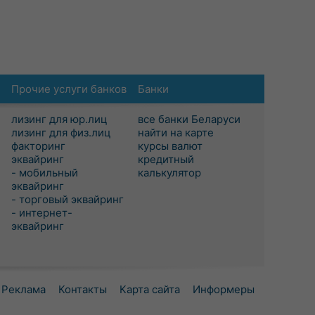
Прочие услуги банков
Банки
лизинг для юр.лиц
все банки Беларуси
лизинг для физ.лиц
найти на карте
факторинг
курсы валют
эквайринг
кредитный
- мобильный
калькулятор
эквайринг
- торговый эквайринг
- интернет-
эквайринг
Реклама
Контакты
Карта сайта
Информеры