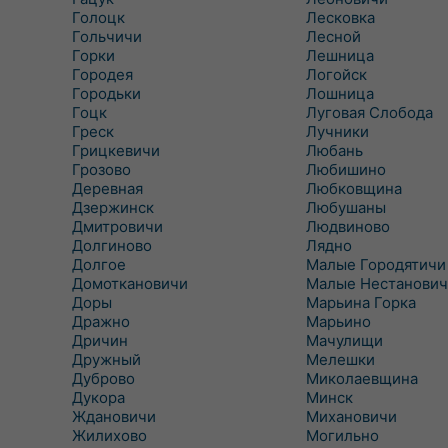
Голоцк
Лесковка
Гольчичи
Лесной
Горки
Лешница
Городея
Логойск
Городьки
Лошница
Гоцк
Луговая Слобода
Греск
Лучники
Грицкевичи
Любань
Грозово
Любишино
Деревная
Любковщина
Дзержинск
Любушаны
Дмитровичи
Людвиново
Долгиново
Лядно
Долгое
Малые Городятичи
Домоткановичи
Малые Нестанович
Доры
Марьина Горка
Дражно
Марьино
Дричин
Мачулищи
Дружный
Мелешки
Дуброво
Миколаевщина
Дукора
Минск
Ждановичи
Михановичи
Жилихово
Могильно