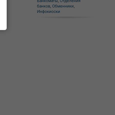
Банкоматы
,
Отделения
банков
,
Обменники
,
Инфокиоски