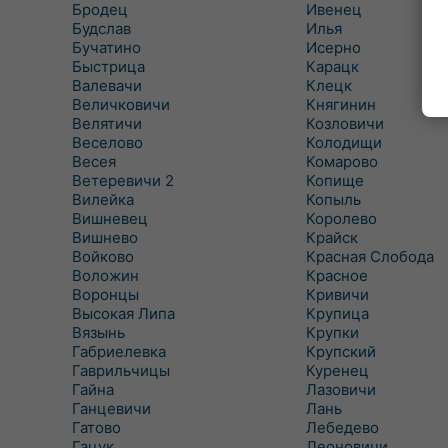
Бродец
Ивенец
Будслав
Илья
Бучатино
Исерно
Быстрица
Карацк
Валевачи
Клецк
Величковичи
Княгинин
Велятичи
Козловичи
Веселово
Колодищи
Весея
Комарово
Ветеревичи 2
Копище
Вилейка
Копыль
Вишневец
Королево
Вишнево
Крайск
Войково
Красная Слобода
Воложин
Красное
Воронцы
Кривичи
Высокая Липа
Крупица
Вязынь
Крупки
Габриелевка
Крупский
Гаврильчицы
Куренец
Гайна
Лазовичи
Ганцевичи
Лань
Гатово
Лебедево
Гацук
Леоновичи