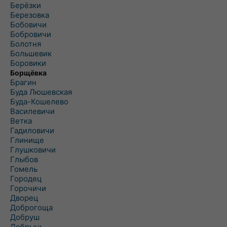
Берёзки
Березовка
Бобовичи
Бобровичи
Болотня
Большевик
Боровики
Борщёвка
Брагин
Буда Люшевская
Буда-Кошелево
Василевичи
Ветка
Гадиловичи
Глинище
Глушковичи
Глыбов
Гомель
Городец
Горочичи
Дворец
Доброгоща
Добруш
Добрынь