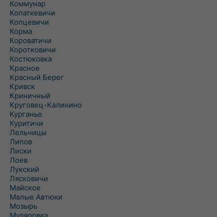
Коммунар
Копаткевичи
Копцевичи
Корма
Короватичи
Коротковичи
Костюковка
Красное
Красный Берег
Кривск
Криничный
Круговец-Калинино
Курганье
Куритичи
Лельчицы
Липов
Лиски
Лоев
Лукский
Лясковичи
Майское
Малые Автюки
Мозырь
Муляровка