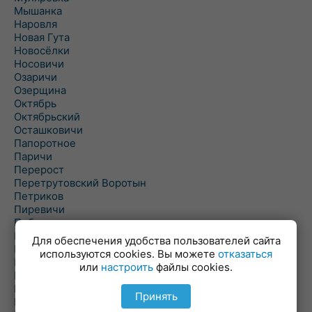
Мышанка
Наровля
Новая Гута
Новосёлки
Носовичи
Озаричи
Озерщина
Октябрь
Октябрьский
Осташковичи
Папоротное
Паричи
Перерост
Перетрутовский Воротын
Петриков
Пиревичи
Поболово
Поколюбичи
Для обеспечения удобства пользователей сайта
Полесье
используются cookies. Вы можете
отказаться
Птичь
или
настроить
файлы cookies.
Речица
Ровенская Слобода
Принять
Рогачев