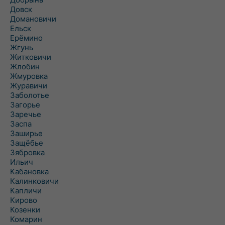
Довск
Домановичи
Ельск
Ерёмино
Жгунь
Житковичи
Жлобин
Жмуровка
Журавичи
Заболотье
Загорье
Заречье
Заспа
Заширье
Защёбье
Зябровка
Ильич
Кабановка
Калинковичи
Капличи
Кирово
Козенки
Комарин