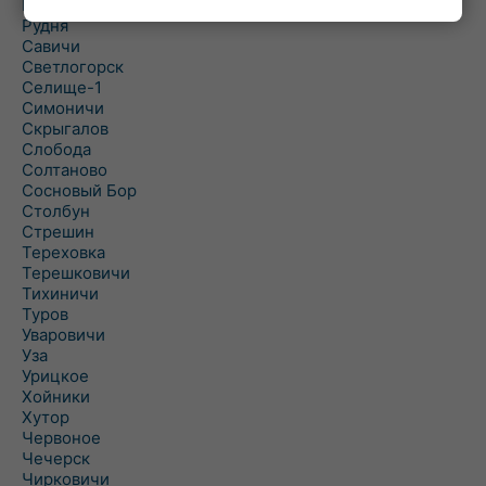
Рогинь
Рудня
Савичи
Светлогорск
Селище-1
Симоничи
Скрыгалов
Слобода
Солтаново
Сосновый Бор
Столбун
Стрешин
Тереховка
Терешковичи
Тихиничи
Туров
Уваровичи
Уза
Урицкое
Хойники
Хутор
Червоное
Чечерск
Чирковичи