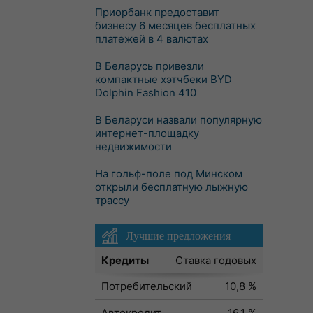
Приорбанк предоставит
бизнесу 6 месяцев бесплатных
платежей в 4 валютах
В Беларусь привезли
компактные хэтчбеки BYD
Dolphin Fashion 410
В Беларуси назвали популярную
интернет-площадку
недвижимости
На гольф-поле под Минском
открыли бесплатную лыжную
трассу
Лучшие предложения
Кредиты
Ставка годовых
Потребительский
10,8 %
Автокредит
16,1 %