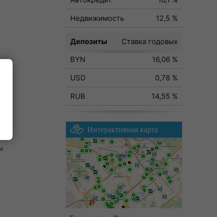
Недвижимость
12,5 %
Депозиты
Ставка годовых
BYN
16,06 %
USD
0,78 %
RUB
14,55 %
Интерактивная карта
ы