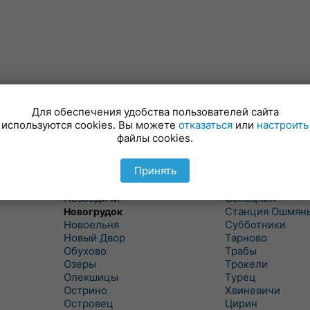
Минойты
Россь
Мир
Свислочь
Для обеспечения удобства пользователей сайта
Михалишки
Скидель
используются cookies. Вы можете
отказаться
или
настроить
Можейково
Скрибовцы
файлы cookies.
Мосты
Словатичи
Мосты Правые
Слоним
Принять
Нача
Сморгонь
Негневичи
Солы
Незбодичи
Сопоцкин
Станция Ошмян
Новогрудок
Новоельня
Субботники
Новый Двор
Тарново
Обухово
Трабы
Озеры
Трокели
Олекшицы
Турец
Острино
Хвиневичи
Островец
Цирин