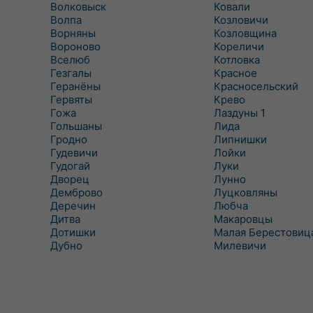
Волковыск
Ковали
Волпа
Козловичи
Ворняны
Козловщина
Вороново
Кореличи
Вселюб
Котловка
Гезгалы
Красное
Геранёны
Красносельский
Гервяты
Крево
Гожа
Лаздуны 1
Гольшаны
Лида
Гродно
Липнишки
Гудевичи
Лойки
Гудогай
Луки
Дворец
Лунно
Демброво
Луцковляны
Деречин
Любча
Дитва
Макаровцы
Дотишки
Малая Берестовиц
Дубно
Милевичи