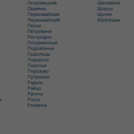
Островецкий
Шиловичи
Ошмяны
Щорсы
Первомайская
Щучин
Первомайский
Юратишки
Пески
Петревичи
Погородно
Пограничный
Подлабенье
Подольцы
Подороск
Поречье
Порозово
Путришки
Радунь
Райца
Ратичи
а
Роcсь
Рожанка