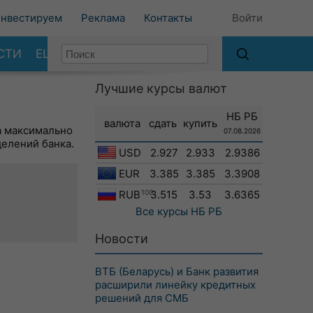
нвестируем
Реклама
Контакты
Войти
СТИ
ЕЩЕ
Лучшие курсы валют
НБ РБ
валюта
сдать
купить
а максимально
07.08.2026
делений банка.
USD
2.927
2.933
2.9386
EUR
3.385
3.385
3.3908
RUB
100
3.515
3.53
3.6365
Все курсы
НБ РБ
Новости
ВТБ (Беларусь) и Банк развития
расширили линейку кредитных
решений для СМБ