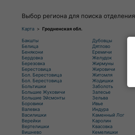
Выбор региона для поиска отделения
Карта
>
Гродненская обл.
Бакшты
Дубовцы
Белица
Дятлово
Бенякони
Еремичи
Бердовка
Желудок
Березовка
Жирмуны
Берестовица
Жировичи
Бол. Берестовица
Житомля
Бол. Берестовица
Жодишки
Больтишки
Заболоть
Большие Жуховичи
Залесье
Большие Эйсмонты
Зельва
Боровики
Ивье
Валевка
Индура
Василишки
Каменный Лог
Верейки
Каролин
Вертелишки
Квасовка
Вишнево
Кемелишки