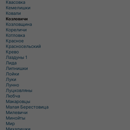
Квасовка
Кемелишки
Ковали
Козловичи
Козловщина
Кореличи
Котловка
Красное
Красносельский
Крево
Лаздуны 1
Лида
Липнишки
Лойки
Луки
Лунно
Луцковляны
Любча
Макаровцы
Малая Берестовица
Милевичи
Минойты
Мир
Михалишки