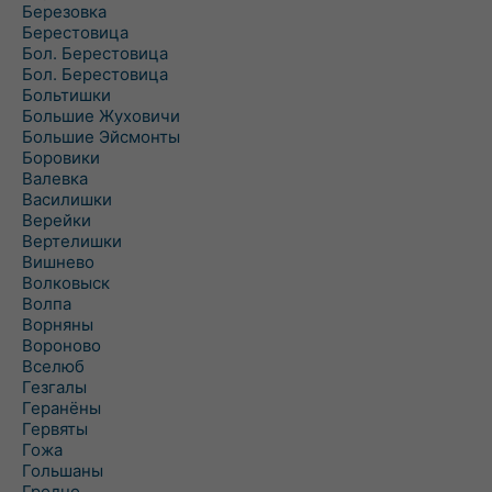
Березовка
Берестовица
Бол. Берестовица
Бол. Берестовица
Больтишки
Большие Жуховичи
Большие Эйсмонты
Боровики
Валевка
Василишки
Верейки
Вертелишки
Вишнево
Волковыск
Волпа
Ворняны
Вороново
Вселюб
Гезгалы
Геранёны
Гервяты
Гожа
Гольшаны
Гродно