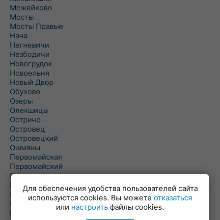
Можейково
Мосты
Мосты Правые
Нача
Негневичи
Незбодичи
Новогрудок
Новоельня
Новый Двор
Обухово
Озеры
Олекшицы
Острино
Островец
Островецкий
Ошмяны
Первомайская
Первомайский
Пески
Петревичи
Для обеспечения удобства пользователей сайта
Погородно
используются cookies. Вы можете
отказаться
Пограничный
или
настроить
файлы cookies.
Подлабенье