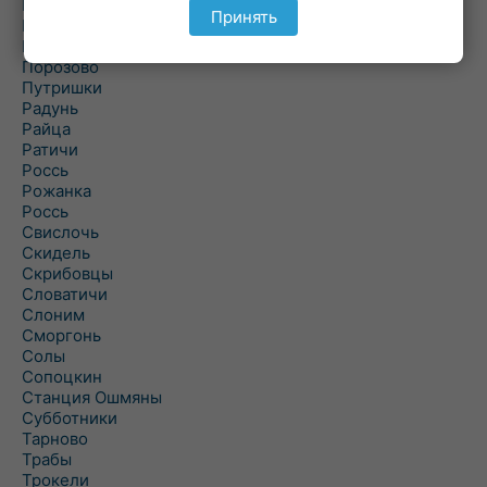
Подольцы
Принять
Подороск
Поречье
Порозово
Путришки
Радунь
Райца
Ратичи
Роcсь
Рожанка
Россь
Свислочь
Скидель
Скрибовцы
Словатичи
Слоним
Сморгонь
Солы
Сопоцкин
Станция Ошмяны
Субботники
Тарново
Трабы
Трокели