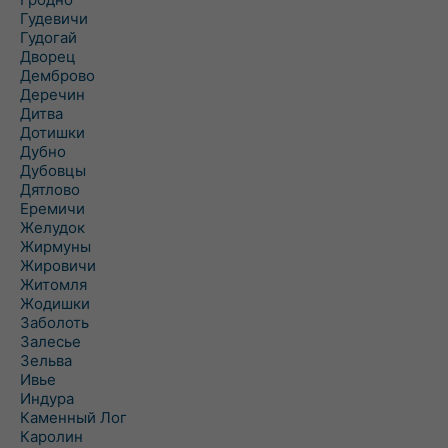
Гудевичи
Гудогай
Дворец
Демброво
Деречин
Дитва
Дотишки
Дубно
Дубовцы
Дятлово
Еремичи
Желудок
Жирмуны
Жировичи
Житомля
Жодишки
Заболоть
Залесье
Зельва
Ивье
Индура
Каменный Лог
Каролин