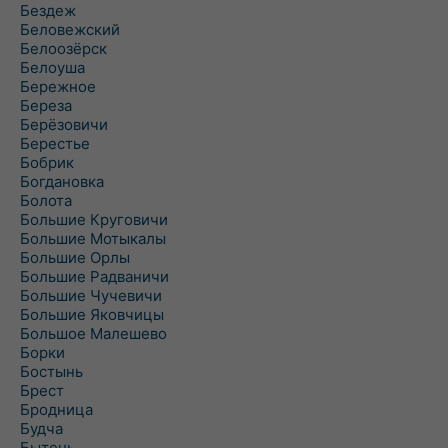
Бездеж
Беловежский
Белоозёрск
Белоуша
Бережное
Береза
Берёзовичи
Берестье
Бобрик
Богдановка
Болота
Большие Круговичи
Большие Мотыкалы
Большие Орлы
Большие Радваничи
Большие Чучевичи
Большие Яковчицы
Большое Малешево
Борки
Бостынь
Брест
Бродница
Будча
Бытень