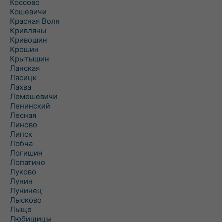
Коссово
Кошевичи
Красная Воля
Кривляны
Кривошин
Крошин
Крытышин
Ланская
Ласицк
Лахва
Лемешевичи
Ленинский
Лесная
Линово
Липск
Лобча
Логишин
Лопатино
Луково
Лунин
Лунинец
Лысково
Лыще
Любищицы