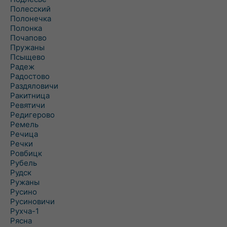
Полесский
Полонечка
Полонка
Почапово
Пружаны
Псыщево
Радеж
Радостово
Раздяловичи
Ракитница
Ревятичи
Редигерово
Ремель
Речица
Речки
Ровбицк
Рубель
Рудск
Ружаны
Русино
Русиновичи
Рухча-1
Рясна