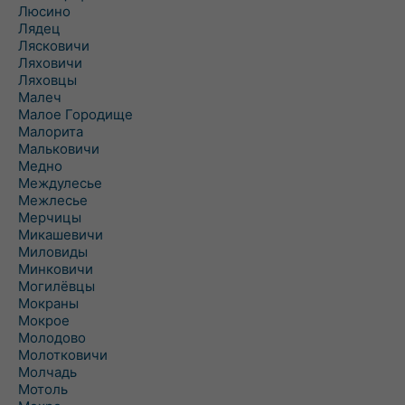
Люсино
Лядец
Лясковичи
Ляховичи
Ляховцы
Малеч
Малое Городище
Малорита
Мальковичи
Медно
Междулесье
Межлесье
Мерчицы
Микашевичи
Миловиды
Минковичи
Могилёвцы
Мокраны
Мокрое
Молодово
Молотковичи
Молчадь
Мотоль