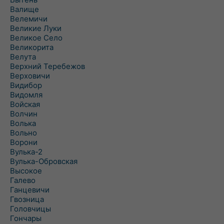
Валище
Велемичи
Великие Луки
Великое Село
Великорита
Велута
Верхний Теребежов
Верховичи
Видибор
Видомля
Войская
Волчин
Волька
Вольно
Ворони
Вулька-2
Вулька-Обровская
Высокое
Галево
Ганцевичи
Гвозница
Головчицы
Гончары