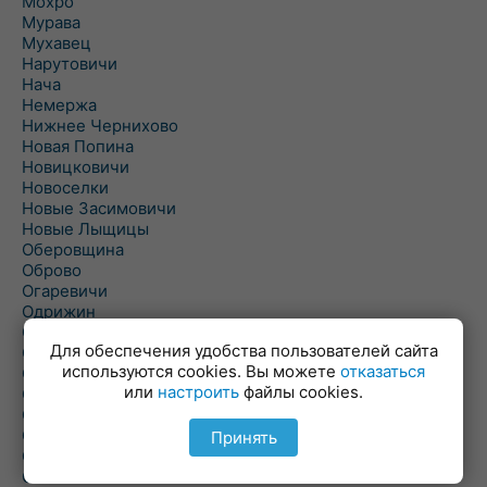
Мохро
Мурава
Мухавец
Нарутовичи
Нача
Немержа
Нижнее Чернихово
Новая Попина
Новицковичи
Новоселки
Новые Засимовичи
Новые Лыщицы
Оберовщина
Оброво
Огаревичи
Одрижин
Оздамичи
Для обеспечения удобства пользователей сайта
Озяты
используются cookies. Вы можете
отказаться
Олтуш
или
настроить
файлы cookies.
Ольманы
Ольпень
Ольшаны
Принять
Омельная
Ополь