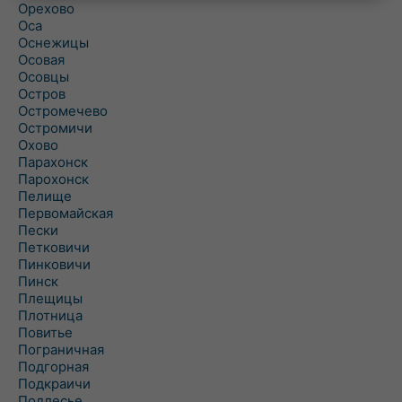
Орехово
Оса
Оснежицы
Осовая
Осовцы
Остров
Остромечево
Остромичи
Охово
Парахонск
Парохонск
Пелище
Первомайская
Пески
Петковичи
Пинковичи
Пинск
Плещицы
Плотница
Повитье
Пограничная
Подгорная
Подкраичи
Подлесье