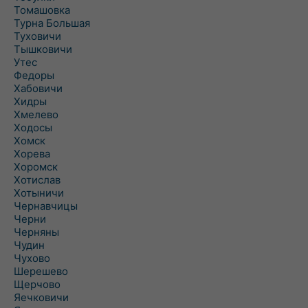
Томашовка
Турна Большая
Туховичи
Тышковичи
Утес
Федоры
Хабовичи
Хидры
Хмелево
Ходосы
Хомск
Хорева
Хоромск
Хотислав
Хотыничи
Чернавчицы
Черни
Черняны
Чудин
Чухово
Шерешево
Щерчово
Яечковичи