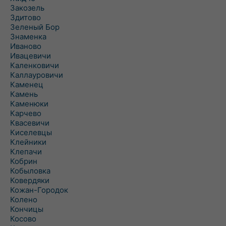
Закозель
Здитово
Зеленый Бор
Знаменка
Иваново
Ивацевичи
Каленковичи
Каллауровичи
Каменец
Камень
Каменюки
Карчево
Квасевичи
Киселевцы
Клейники
Клепачи
Кобрин
Кобыловка
Ковердяки
Кожан-Городок
Колено
Кончицы
Косово