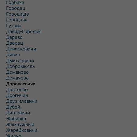
Горбаха
Городец
Городище
Городная
Гутово
Давид-Городок
Дарево
Дворец
Денисковичи
Дивин
Дмитровичи
Добромысль
Доманово
Домачево
Доропеевичи
Достоево
Дрогичин
Дружиловичи
Дубой
Дятловичи
Жабинка
Жемчужный
Жеребковичи
Жидче