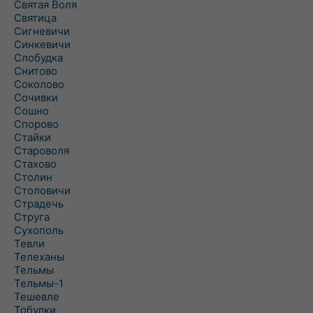
Святая Воля
Святица
Сигневичи
Синкевичи
Слобудка
Снитово
Соколово
Сочивки
Сошно
Спорово
Стайки
Староволя
Стахово
Столин
Столовичи
Страдечь
Струга
Сухополь
Тевли
Телеханы
Тельмы
Тельмы-1
Тешевле
Тобулки