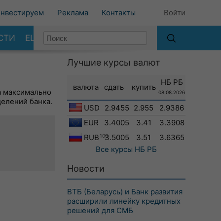
нвестируем
Реклама
Контакты
Войти
СТИ
ЕЩЕ
Лучшие курсы валют
НБ РБ
валюта
сдать
купить
а максимально
08.08.2026
делений банка.
USD
2.9455
2.955
2.9386
EUR
3.4005
3.41
3.3908
RUB
100
3.5005
3.51
3.6365
Все курсы
НБ РБ
Новости
ВТБ (Беларусь) и Банк развития
расширили линейку кредитных
решений для СМБ