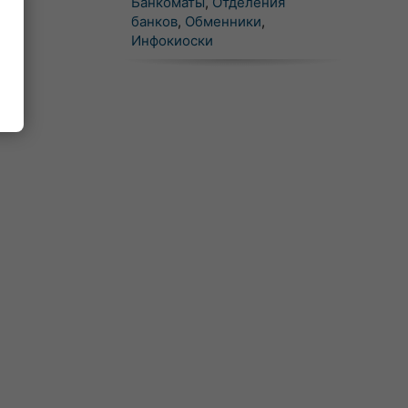
Банкоматы
,
Отделения
банков
,
Обменники
,
Инфокиоски