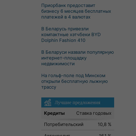
Приорбанк предоставит
бизнесу 6 месяцев бесплатных
платежей в 4 валютах
В Беларусь привезли
компактные хэтчбеки BYD
Dolphin Fashion 410
В Беларуси назвали популярную
интернет-площадку
недвижимости
На гольф-поле под Минском
открыли бесплатную лыжную
трассу
Лучшие предложения
Кредиты
Ставка годовых
Потребительский
10,8 %
Автокредит
16,1 %