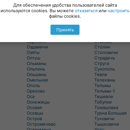
Новицковичи
Снитово
Для обеспечения удобства пользователей сайта
Новоселки
Соколово
используются cookies. Вы можете
отказаться
или
настроить
Новые Засимовичи
Сочивки
файлы cookies.
Новые Лыщицы
Сошно
Оберовщина
Спорово
Принять
Оброво
Стайки
Огаревичи
Староволя
Одрижин
Стахово
Оздамичи
Столин
Озяты
Столовичи
Олтуш
Страдечь
Ольманы
Струга
Ольпень
Сухополь
Ольшаны
Тевли
Омельная
Телеханы
Ополь
Тельмы
Орехово
Тельмы-1
Оса
Тешевле
Оснежицы
Тобулки
Осовая
Томашовка
Осовцы
Турна Большая
Остров
Туховичи
Остромечево
Тышковичи
Остромичи
Утес