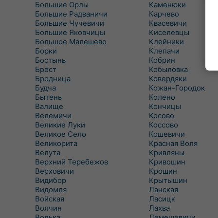
Большие Орлы
Каменюки
Большие Радваничи
Карчево
Большие Чучевичи
Квасевичи
Большие Яковчицы
Киселевцы
Большое Малешево
Клейники
Борки
Клепачи
Бостынь
Кобрин
Брест
Кобыловка
Бродница
Ковердяки
Будча
Кожан-Городок
Бытень
Колено
Валище
Кончицы
Велемичи
Косово
Великие Луки
Коссово
Великое Село
Кошевичи
Великорита
Красная Воля
Велута
Кривляны
Верхний Теребежов
Кривошин
Верховичи
Крошин
Видибор
Крытышин
Видомля
Ланская
Войская
Ласицк
Волчин
Лахва
Волька
Лемешевичи