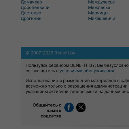
Домачево
Междулесье
Доропеевичи
Межлесье
Достоево
Мерчицы
Дрогичин
Микашевичи
© 2007-2026 Benefit.by
Пользуясь сервисом BENEFIT BY, Вы безусловно
соглашаетесь с
условиями обслуживания
.
Использование и размещение материалов с сай
возможно только с разрешения администрации 
указанием активной гиперссылки на данный ре
Общайтесь с
нами в
соцсетях