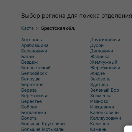
Выбор региона для поиска отделения
Карта
>
Брестская обл.
Антополь
Дружиловичи
Арабовщина
Дубой
Барановичи
Дятловичи
Батчи
Жабинка
Бездеж
Жемчужный
Беловежский
Жеребковичи
Белоозёрск
Жидче
Белоуша
Закозель
Бережное
Здитово
Береза
Зеленый Бор
Берёзовичи
Знаменка
Берестье
Иваново
Бобрик
Ивацевичи
Богдановка
Каленковичи
Болота
Каллауровичи
Большие Круговичи
Каменец
Большие Мотыкалы
Камень