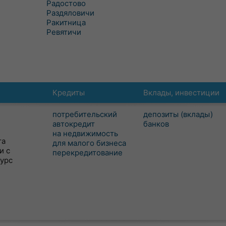
Радостово
Раздяловичи
Ракитница
Ревятичи
Кредиты
Вклады, инвестиции
потребительский
депозиты (вклады)
автокредит
банков
на недвижимость
та
для малого бизнеса
и с
перекредитование
сурс