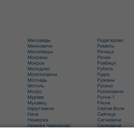
Миловиды
Редигерово
Минковичи
Ремель
Могилёвцы
Речица
Мокраны
Речки
Мокрое
Ровбицк
Молодово
Рубель
Молотковичи
Рудск
Молчадь
Ружаны
Мотоль
Русино
Мохро
Русиновичи
Мурава
Рухча-1
Мухавец
Рясна
Нарутовичи
Святая Воля
Нача
Святица
Немержа
Сигневичи
Нижнее Чернихово
Синкевичи
Новая Попина
Слобудка