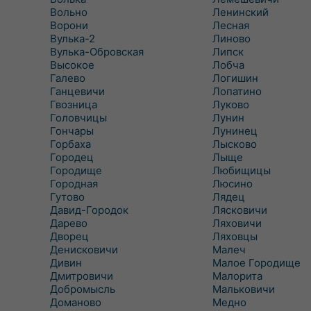
Вольно
Ленинский
Ворони
Лесная
Вулька-2
Линово
Вулька-Обровская
Липск
Высокое
Лобча
Галево
Логишин
Ганцевичи
Лопатино
Гвозница
Луково
Головчицы
Лунин
Гончары
Лунинец
Горбаха
Лысково
Городец
Лыще
Городище
Любищицы
Городная
Люсино
Гутово
Лядец
Давид-Городок
Лясковичи
Дарево
Ляховичи
Дворец
Ляховцы
Денисковичи
Малеч
Дивин
Малое Городище
Дмитровичи
Малорита
Добромысль
Мальковичи
Доманово
Медно