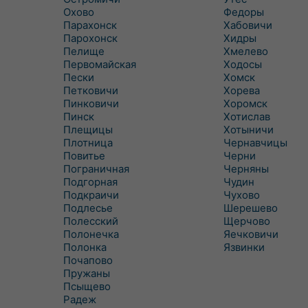
Охово
Федоры
Парахонск
Хабовичи
Парохонск
Хидры
Пелище
Хмелево
Первомайская
Ходосы
Пески
Хомск
Петковичи
Хорева
Пинковичи
Хоромск
Пинск
Хотислав
Плещицы
Хотыничи
Плотница
Чернавчицы
Повитье
Черни
Пограничная
Черняны
Подгорная
Чудин
Подкраичи
Чухово
Подлесье
Шерешево
Полесский
Щерчово
Полонечка
Яечковичи
Полонка
Язвинки
Почапово
Пружаны
Псыщево
Радеж