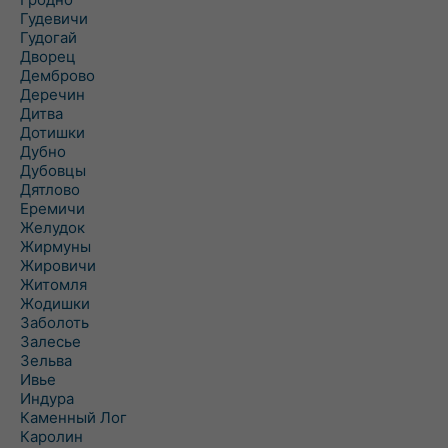
Гудевичи
Гудогай
Дворец
Демброво
Деречин
Дитва
Дотишки
Дубно
Дубовцы
Дятлово
Еремичи
Желудок
Жирмуны
Жировичи
Житомля
Жодишки
Заболоть
Залесье
Зельва
Ивье
Индура
Каменный Лог
Каролин