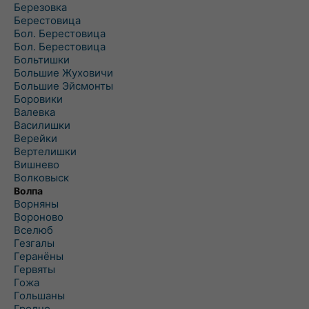
Березовка
Берестовица
Бол. Берестовица
Бол. Берестовица
Больтишки
Большие Жуховичи
Большие Эйсмонты
Боровики
Валевка
Василишки
Верейки
Вертелишки
Вишнево
Волковыск
Волпа
Ворняны
Вороново
Вселюб
Гезгалы
Геранёны
Гервяты
Гожа
Гольшаны
Гродно