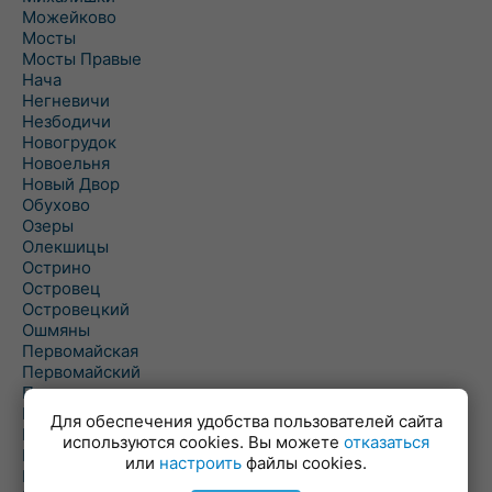
Можейково
Мосты
Мосты Правые
Нача
Негневичи
Незбодичи
Новогрудок
Новоельня
Новый Двор
Обухово
Озеры
Олекшицы
Острино
Островец
Островецкий
Ошмяны
Первомайская
Первомайский
Пески
Петревичи
Для обеспечения удобства пользователей сайта
Погородно
используются cookies. Вы можете
отказаться
Пограничный
или
настроить
файлы cookies.
Подлабенье