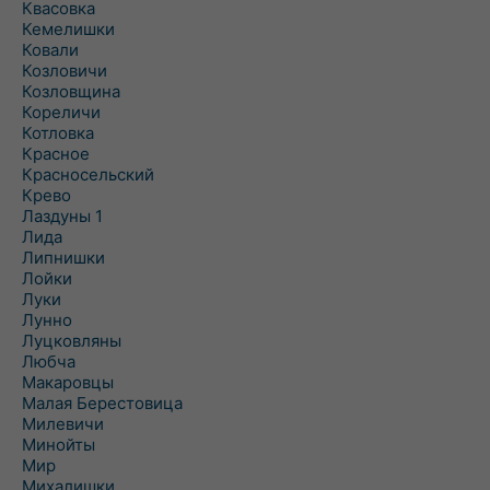
Квасовка
Кемелишки
Ковали
Козловичи
Козловщина
Кореличи
Котловка
Красное
Красносельский
Крево
Лаздуны 1
Лида
Липнишки
Лойки
Луки
Лунно
Луцковляны
Любча
Макаровцы
Малая Берестовица
Милевичи
Минойты
Мир
Михалишки