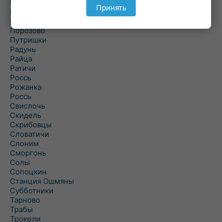
Подольцы
Принять
Подороск
Поречье
Порозово
Путришки
Радунь
Райца
Ратичи
Роcсь
Рожанка
Россь
Свислочь
Скидель
Скрибовцы
Словатичи
Слоним
Сморгонь
Солы
Сопоцкин
Станция Ошмяны
Субботники
Тарново
Трабы
Трокели