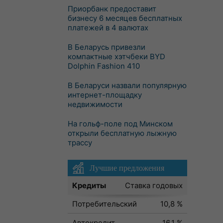
Приорбанк предоставит
бизнесу 6 месяцев бесплатных
платежей в 4 валютах
В Беларусь привезли
компактные хэтчбеки BYD
Dolphin Fashion 410
В Беларуси назвали популярную
интернет-площадку
недвижимости
На гольф-поле под Минском
открыли бесплатную лыжную
трассу
Лучшие предложения
Кредиты
Ставка годовых
Потребительский
10,8 %
Автокредит
16,1 %