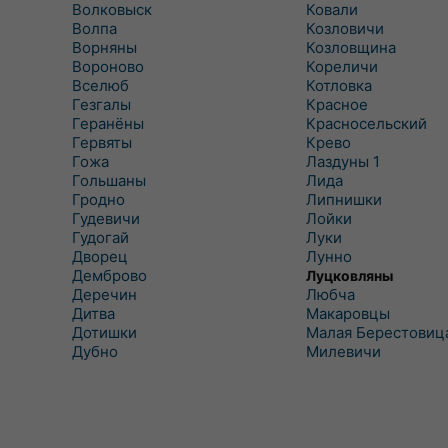
Волковыск
Ковали
Волпа
Козловичи
Ворняны
Козловщина
Вороново
Кореличи
Вселюб
Котловка
Гезгалы
Красное
Геранёны
Красносельский
Гервяты
Крево
Гожа
Лаздуны 1
Гольшаны
Лида
Гродно
Липнишки
Гудевичи
Лойки
Гудогай
Луки
Дворец
Лунно
Демброво
Луцковляны
Деречин
Любча
Дитва
Макаровцы
Дотишки
Малая Берестовиц
Дубно
Милевичи