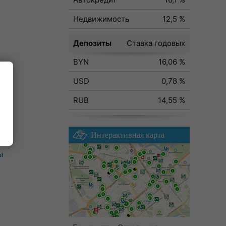
Недвижимость
12,5 %
Депозиты
Ставка годовых
BYN
16,06 %
USD
0,78 %
RUB
14,55 %
Интерактивная карта
ы