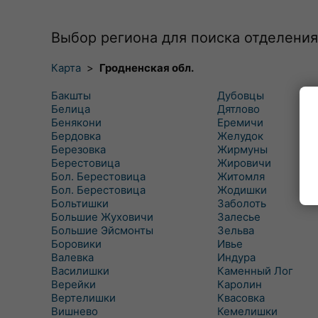
Выбор региона для поиска отделения
Карта
>
Гродненская обл.
Бакшты
Дубовцы
Белица
Дятлово
Бенякони
Еремичи
Бердовка
Желудок
Березовка
Жирмуны
Берестовица
Жировичи
Бол. Берестовица
Житомля
Бол. Берестовица
Жодишки
Больтишки
Заболоть
Большие Жуховичи
Залесье
Большие Эйсмонты
Зельва
Боровики
Ивье
Валевка
Индура
Василишки
Каменный Лог
Верейки
Каролин
Вертелишки
Квасовка
Вишнево
Кемелишки