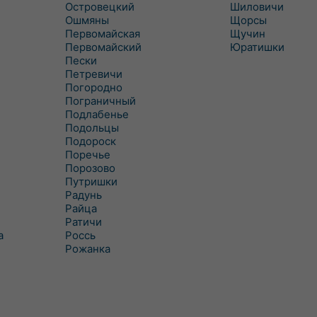
Островецкий
Шиловичи
Ошмяны
Щорсы
Первомайская
Щучин
Первомайский
Юратишки
Пески
Петревичи
Погородно
Пограничный
Подлабенье
Подольцы
Подороск
Поречье
Порозово
Путришки
Радунь
Райца
Ратичи
а
Роcсь
Рожанка