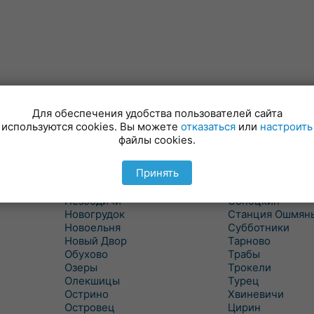
Минойты
Россь
Мир
Свислочь
Для обеспечения удобства пользователей сайта
Михалишки
Скидель
используются cookies. Вы можете
отказаться
или
настроить
Можейково
Скрибовцы
файлы cookies.
Мосты
Словатичи
Мосты Правые
Слоним
Принять
Нача
Сморгонь
Негневичи
Солы
Незбодичи
Сопоцкин
Новогрудок
Станция Ошмян
Новоельня
Субботники
Новый Двор
Тарново
Обухово
Трабы
Озеры
Трокели
Олекшицы
Турец
Острино
Хвиневичи
Островец
Цирин