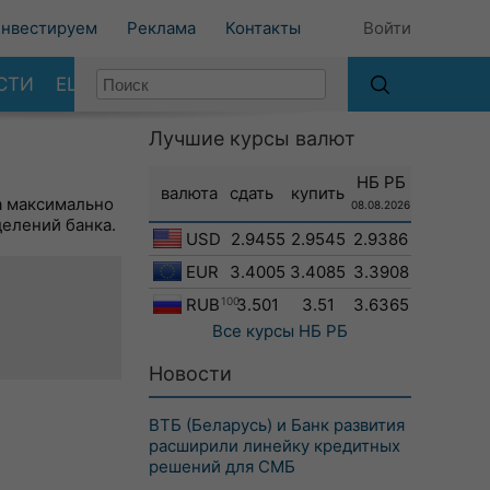
нвестируем
Реклама
Контакты
Войти
СТИ
ЕЩЕ
Лучшие курсы валют
НБ РБ
валюта
сдать
купить
а максимально
08.08.2026
делений банка.
USD
2.9455
2.9545
2.9386
EUR
3.4005
3.4085
3.3908
RUB
100
3.501
3.51
3.6365
Все курсы
НБ РБ
Новости
ВТБ (Беларусь) и Банк развития
расширили линейку кредитных
решений для СМБ