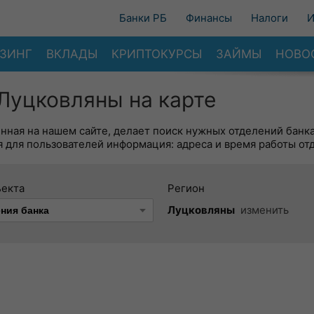
Банки РБ
Финансы
Налоги
И
ЗИНГ
ВКЛАДЫ
КРИПТОКУРСЫ
ЗАЙМЫ
НОВО
Луцковляны на карте
енная на нашем сайте, делает поиск нужных отделений банк
 для пользователей информация: адреса и время работы от
ъекта
Регион
Луцковляны
изменить