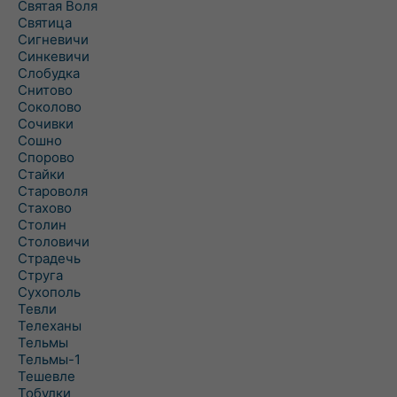
Святая Воля
Святица
Сигневичи
Синкевичи
Слобудка
Снитово
Соколово
Сочивки
Сошно
Спорово
Стайки
Староволя
Стахово
Столин
Столовичи
Страдечь
Струга
Сухополь
Тевли
Телеханы
Тельмы
Тельмы-1
Тешевле
Тобулки