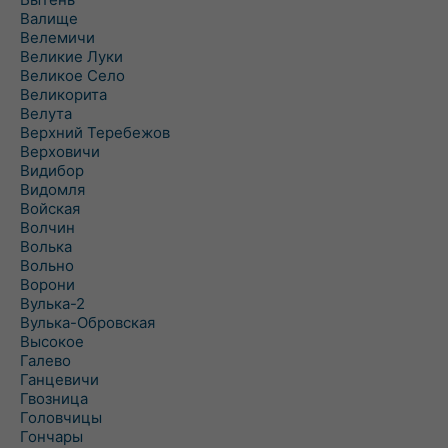
Валище
Велемичи
Великие Луки
Великое Село
Великорита
Велута
Верхний Теребежов
Верховичи
Видибор
Видомля
Войская
Волчин
Волька
Вольно
Ворони
Вулька-2
Вулька-Обровская
Высокое
Галево
Ганцевичи
Гвозница
Головчицы
Гончары