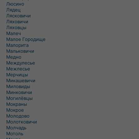
Люсино
Лядец
Лясковичи
Ляховичи
Ляховцы
Малеч
Малое Городище
Малорита
Мальковичи
Медно
Междулесье
Межлесье
Мерчицы
Микашевичи
Миловиды
Минковичи
Могилёвцы
Мокраны
Мокрое
Молодово
Молотковичи
Молчадь
Мотоль