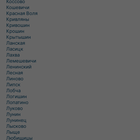
Коссово
Кошевичи
Красная Воля
Кривляны
Кривошин
Крошин
Крытышин
Ланская
Ласицк
Лахва
Лемешевичи
Ленинский
Лесная
Линово
Липск
Лобча
Логишин
Лопатино
Луково
Лунин
Лунинец
Лысково
Лыще
Любищицы