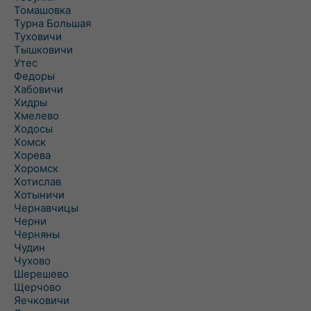
Томашовка
Турна Большая
Туховичи
Тышковичи
Утес
Федоры
Хабовичи
Хидры
Хмелево
Ходосы
Хомск
Хорева
Хоромск
Хотислав
Хотыничи
Чернавчицы
Черни
Черняны
Чудин
Чухово
Шерешево
Щерчово
Яечковичи