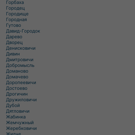
Горбаха
Городец
Городище
Городная
Гутово
Давид-Городок
Дарево
Дворец
Денисковичи
Дивин
Дмитровичи
Добромысль
Доманово
Домачево
Доропеевичи
Достоево
Дрогичин
Дружиловичи
Дубой
Дятловичи
Жабинка
Жемчужный
Жеребковичи
Жидче