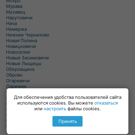
Мохро
Мурава
Мухавец
Нарутовичи
Нача
Немержа
Нижнее Чернихово
Новая Попина
Новицковичи
Новоселки
Новые Засимовичи
Новые Лыщицы
Оберовщина
Оброво
Огаревичи
Одрижин
Оздамичи
Для обеспечения удобства пользователей сайта
Озяты
используются cookies. Вы можете
отказаться
Олтуш
или
настроить
файлы cookies.
Ольманы
Ольпень
Ольшаны
Принять
Омельная
Ополь