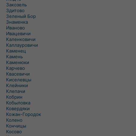
Закозель
Здитово
Зеленый Бор
Знаменка
Иваново
Ивацевичи
Каленковичи
Каллауровичи
Каменец
Камень
Каменюки
Карчево
Квасевичи
Киселевцы
Клейники
Клепачи
Кобрин
Кобыловка
Ковердяки
Кожан-Городок
Колено
Кончицы
Косово