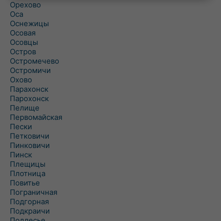
Орехово
Оса
Оснежицы
Осовая
Осовцы
Остров
Остромечево
Остромичи
Охово
Парахонск
Парохонск
Пелище
Первомайская
Пески
Петковичи
Пинковичи
Пинск
Плещицы
Плотница
Повитье
Пограничная
Подгорная
Подкраичи
Подлесье