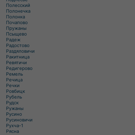
Полесский
Полонечка
Полонка
Почапово
Пружаны
Псыщево
Радеж
Радостово
Раздяловичи
Ракитница
Ревятичи
Редигерово
Ремель
Речица
Речки
Ровбицк
Рубель
Рудск
Ружаны
Русино
Русиновичи
Рухча-1
Рясна