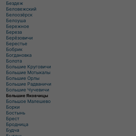
Бездеж
Беловежский
Белоозёрск
Белоуша
Бережное
Береза
Берёзовичи
Берестье
Бобрик
Богдановка
Болота
Большие Круговичи
Большие Мотыкалы
Большие Орлы
Большие Радваничи
Большие Чучевичи
Большие Яковчицы
Большое Малешево
Борки
Бостынь
Брест
Бродница
Будча
Бытень