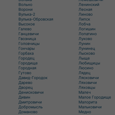
Вольно
Ленинский
Ворони
Лесная
Вулька-2
Линово
Вулька-Обровская
Липск
Высокое
Лобча
Галево
Логишин
Ганцевичи
Лопатино
Гвозница
Луково
Головчицы
Лунин
Гончары
Лунинец
Горбаха
Лысково
Городец
Лыще
Городище
Любищицы
Городная
Люсино
Гутово
Лядец
Давид-Городок
Лясковичи
Дарево
Ляховичи
Дворец
Ляховцы
Денисковичи
Малеч
Дивин
Малое Городище
Дмитровичи
Малорита
Добромысль
Мальковичи
Доманово
Медно