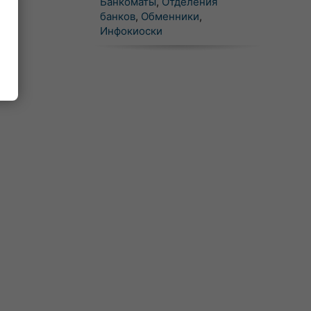
Банкоматы
,
Отделения
банков
,
Обменники
,
Инфокиоски