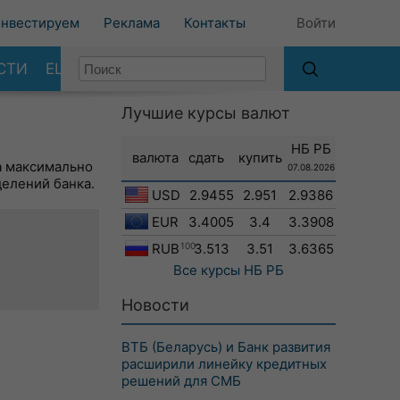
нвестируем
Реклама
Контакты
Войти
СТИ
ЕЩЕ
Лучшие курсы валют
НБ РБ
валюта
сдать
купить
а максимально
07.08.2026
делений банка.
USD
2.9455
2.951
2.9386
EUR
3.4005
3.4
3.3908
RUB
100
3.513
3.51
3.6365
Все курсы
НБ РБ
Новости
ВТБ (Беларусь) и Банк развития
расширили линейку кредитных
решений для СМБ