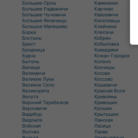
Большие Орлы
Каменюки
Большие Радваничи
Карчево
Большие Чучевичи
Квасевичи
Большие Яковчицы
Киселевцы
Большое Малешево
Клейники
Борки
Клепачи
Бостынь
Кобрин
Брест
Кобыловка
Бродница
Ковердяки
Будча
Кожан-Городок
Бытень
Колено
Валище
Кончицы
Велемичи
Косово
Великие Луки
Коссово
Великое Село
Кошевичи
Великорита
Красная Воля
Велута
Кривляны
Верхний Теребежов
Кривошин
Верховичи
Крошин
Видибор
Крытышин
Видомля
Ланская
Войская
Ласицк
Волчин
Лахва
Волька
Лемешевичи