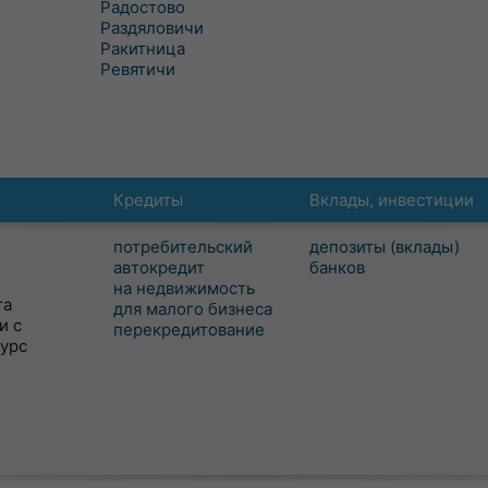
Радостово
Раздяловичи
Ракитница
Ревятичи
Кредиты
Вклады, инвестиции
потребительский
депозиты (вклады)
автокредит
банков
на недвижимость
та
для малого бизнеса
и с
перекредитование
сурс