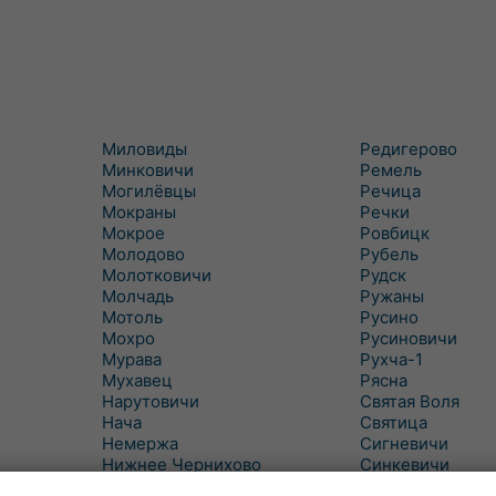
Миловиды
Редигерово
Минковичи
Ремель
Могилёвцы
Речица
Мокраны
Речки
Мокрое
Ровбицк
Молодово
Рубель
Молотковичи
Рудск
Молчадь
Ружаны
Мотоль
Русино
Мохро
Русиновичи
Мурава
Рухча-1
Мухавец
Рясна
Нарутовичи
Святая Воля
Нача
Святица
Немержа
Сигневичи
Нижнее Чернихово
Синкевичи
Новая Попина
Слобудка