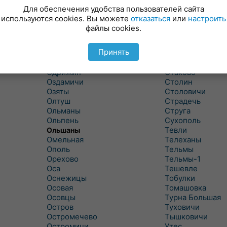
Новицковичи
Снитово
Для обеспечения удобства пользователей сайта
Новоселки
Соколово
используются cookies. Вы можете
отказаться
или
настроить
Новые Засимовичи
Сочивки
файлы cookies.
Новые Лыщицы
Сошно
Оберовщина
Спорово
Принять
Оброво
Стайки
Огаревичи
Староволя
Одрижин
Стахово
Оздамичи
Столин
Озяты
Столовичи
Олтуш
Страдечь
Ольманы
Струга
Ольпень
Сухополь
Тевли
Ольшаны
Омельная
Телеханы
Ополь
Тельмы
Орехово
Тельмы-1
Оса
Тешевле
Оснежицы
Тобулки
Осовая
Томашовка
Осовцы
Турна Большая
Остров
Туховичи
Остромечево
Тышковичи
Остромичи
Утес