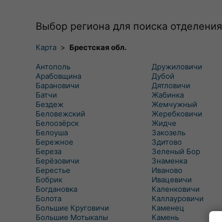
Выбор региона для поиска отделения
Карта
>
Брестская обл.
Антополь
Дружиловичи
Арабовщина
Дубой
Барановичи
Дятловичи
Батчи
Жабинка
Бездеж
Жемчужный
Беловежский
Жеребковичи
Белоозёрск
Жидче
Белоуша
Закозель
Бережное
Здитово
Береза
Зеленый Бор
Берёзовичи
Знаменка
Берестье
Иваново
Бобрик
Ивацевичи
Богдановка
Каленковичи
Болота
Каллауровичи
Большие Круговичи
Каменец
Большие Мотыкалы
Камень