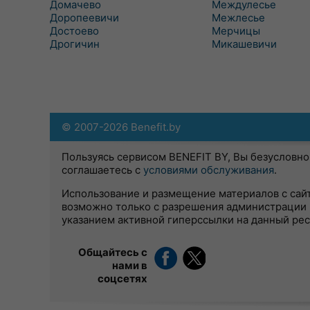
Домачево
Междулесье
Доропеевичи
Межлесье
Достоево
Мерчицы
Дрогичин
Микашевичи
© 2007-2026 Benefit.by
Пользуясь сервисом BENEFIT BY, Вы безусловно
соглашаетесь с
условиями обслуживания
.
Использование и размещение материалов с сай
возможно только с разрешения администрации 
указанием активной гиперссылки на данный ре
Общайтесь с
нами в
соцсетях