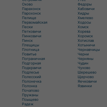
Охово
Федоры
Парахонск
Хабовичи
Парохонск
Хидры
Пелище
Хмелево
Первомайская
Ходосы
Пески
Хомск
Петковичи
Хорева
Пинковичи
Хоромск
Пинск
Хотислав
Плещицы
Хотыничи
Плотница
Чернавчицы
Повитье
Черни
Пограничная
Черняны
Подгорная
Чудин
Подкраичи
Чухово
Подлесье
Шерешево
Полесский
Щерчово
Полонечка
Яечковичи
Полонка
Язвинки
Почапово
Пружаны
Псыщево
Радеж