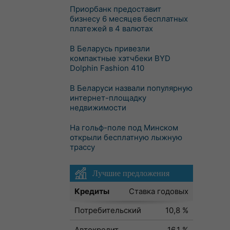
Приорбанк предоставит
бизнесу 6 месяцев бесплатных
платежей в 4 валютах
В Беларусь привезли
компактные хэтчбеки BYD
Dolphin Fashion 410
В Беларуси назвали популярную
интернет-площадку
недвижимости
На гольф-поле под Минском
открыли бесплатную лыжную
трассу
Лучшие предложения
Кредиты
Ставка годовых
Потребительский
10,8 %
Автокредит
16,1 %