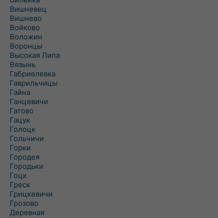
Вишневец
Вишнево
Войково
Воложин
Воронцы
Высокая Липа
Вязынь
Габриелевка
Гаврильчицы
Гайна
Ганцевичи
Гатово
Гацук
Голоцк
Гольчичи
Горки
Городея
Городьки
Гоцк
Греск
Грицкевичи
Грозово
Деревная