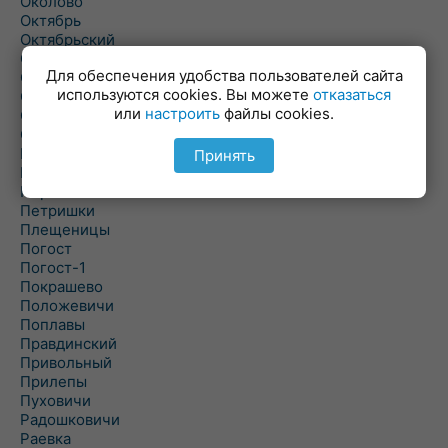
Околово
Октябрь
Октябрьский
Олехновичи
Для обеспечения удобства пользователей сайта
Омговичи
используются cookies. Вы можете
отказаться
Оношки
или
настроить
файлы cookies.
Осовец
Острошицкий Городок
Пасека
Принять
Пастовичи
Першаи
Петришки
Плещеницы
Погост
Погост-1
Покрашево
Положевичи
Поплавы
Правдинский
Привольный
Прилепы
Пуховичи
Радошковичи
Раевка