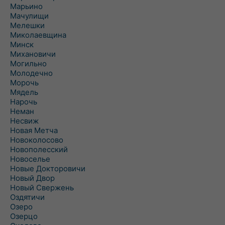
Марьино
Мачулищи
Мелешки
Миколаевщина
Минск
Михановичи
Могильно
Молодечно
Морочь
Мядель
Нарочь
Неман
Несвиж
Новая Метча
Новоколосово
Новополесский
Новоселье
Новые Докторовичи
Новый Двор
Новый Свержень
Оздятичи
Озеро
Озерцо