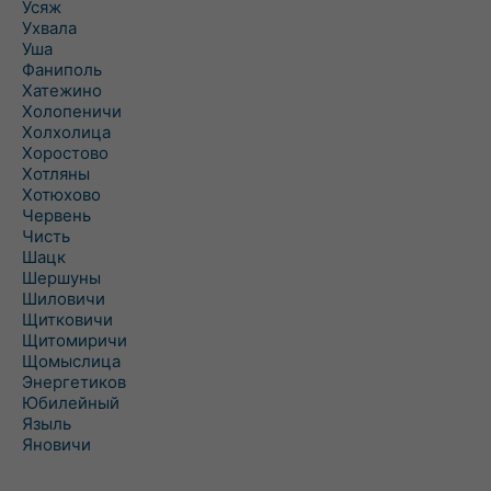
Усяж
Ухвала
Уша
Фаниполь
Хатежино
Холопеничи
Холхолица
Хоростово
Хотляны
Хотюхово
Червень
Чисть
Шацк
Шершуны
Шиловичи
Щитковичи
Щитомиричи
Щомыслица
Энергетиков
Юбилейный
Языль
Яновичи