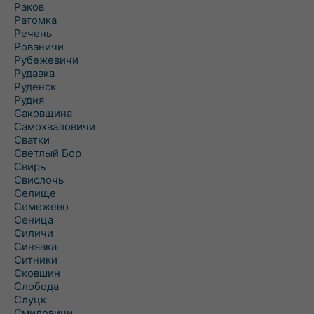
Раков
Ратомка
Речень
Рованичи
Рубежевичи
Рудавка
Руденск
Рудня
Саковщина
Самохваловичи
Сватки
Светлый Бор
Свирь
Свислочь
Селище
Семежево
Сеница
Силичи
Синявка
Ситники
Сковшин
Слобода
Слуцк
Смиловичи