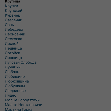
Крупица
Крупки
Крупский
Куренец
Лазовичи
Лань
Лебедево
Леоновичи
Лесковка
Лесной
Лешница
Логойск
Лошница
Луговая Слобода
Лучники
Любань
Любишино
Любковщина
Любушаны
Людвиново
Лядно
Малые Городятичи
Малые Нестановичи
Марьина Горка