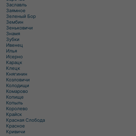
Заславль
Заямное
Зеленый Бор
Зембин
Зеньковичи
Знамя
Зубки
Ивенец
Илья
Исерно
Карацк
Клецк
Княгинин
Козловичи
Колодищи
Комарово
Копище
Копыль
Королево
Крайск
Красная Слобода
Красное
Кривичи