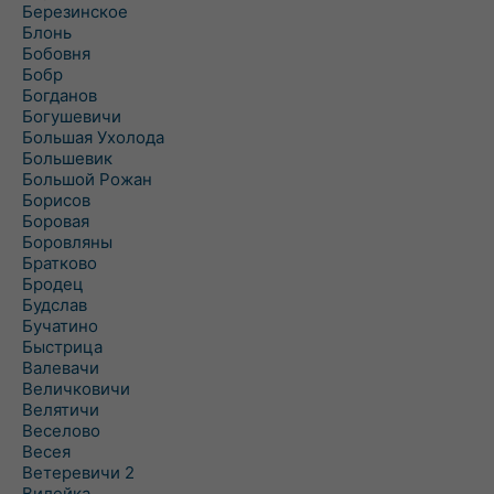
Березинское
Блонь
Бобовня
Бобр
Богданов
Богушевичи
Большая Ухолода
Большевик
Большой Рожан
Борисов
Боровая
Боровляны
Братково
Бродец
Будслав
Бучатино
Быстрица
Валевачи
Величковичи
Велятичи
Веселово
Весея
Ветеревичи 2
Вилейка