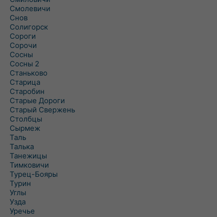
Смолевичи
Снов
Солигорск
Сороги
Сорочи
Сосны
Сосны 2
Станьково
Старица
Старобин
Старые Дороги
Старый Свержень
Столбцы
Сырмеж
Таль
Талька
Танежицы
Тимковичи
Турец-Бояры
Турин
Углы
Узда
Уречье