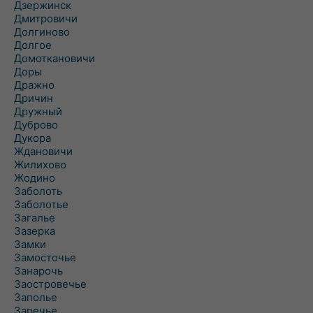
Дзержинск
Дмитровичи
Долгиново
Долгое
Домоткановичи
Доры
Дражно
Дричин
Дружный
Дуброво
Дукора
Ждановичи
Жилихово
Жодино
Заболоть
Заболотье
Загалье
Зазерка
Замки
Замосточье
Занарочь
Заостровечье
Заполье
Заречье