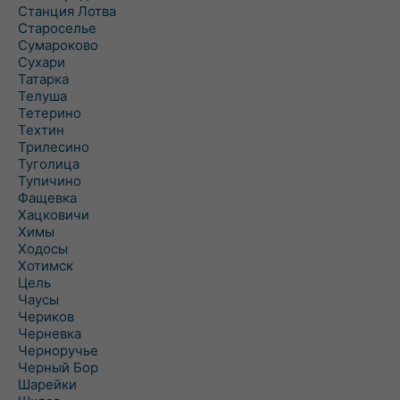
Станция Лотва
Староселье
Сумароково
Сухари
Татарка
Телуша
Тетерино
Техтин
Трилесино
Туголица
Тупичино
Фащевка
Хацковичи
Химы
Ходосы
Хотимск
Цель
Чаусы
Чериков
Черневка
Черноручье
Черный Бор
Шарейки