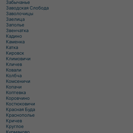
Забычанье
Заводская Слобода
Заволочицы
Заелица
Заполье
Звенчатка
Кадино
Каменка
Катка
Кировск
Климовичи
Кличев
Ковали
Колбча
Комсеничи
Копачи
Коптевка
Коровчино
Костюковичи
Красная Буда
Краснополье
Кричев
Круглое
Курманово