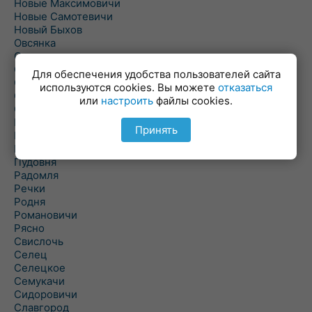
Новые Максимовичи
Новые Самотевичи
Новый Быхов
Овсянка
Ордать
Ореховка
Для обеспечения удобства пользователей сайта
Осиновка
используются cookies. Вы можете
отказаться
Осиповичи
или
настроить
файлы cookies.
Осово
Павловичи
Принять
Паршино
Петуховка
Пудовня
Радомля
Речки
Родня
Романовичи
Рясно
Свислочь
Селец
Селецкое
Семукачи
Сидоровичи
Славгород