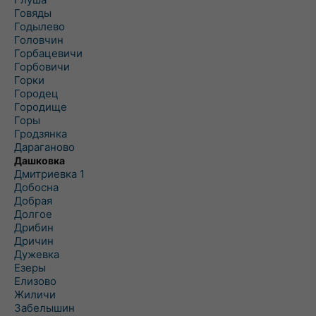
Говяды
Годылево
Головчин
Горбацевичи
Горбовичи
Горки
Городец
Городище
Горы
Гродзянка
Дараганово
Дашковка
Дмитриевка 1
Добосна
Добрая
Долгое
Дрибин
Дричин
Дужевка
Езеры
Елизово
Жиличи
Забелышин