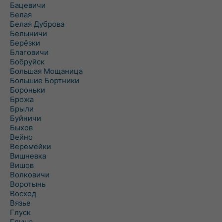
Бацевичи
Белая
Белая Дуброва
Белыничи
Берёзки
Благовичи
Бобруйск
Большая Мощаница
Большие Бортники
Бороньки
Брожа
Брыли
Буйничи
Быхов
Вейно
Веремейки
Вишневка
Вишов
Волковичи
Воротынь
Восход
Вязье
Глуск
Глуша