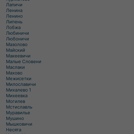
Лапичи
Ленина
Ленино
Липень
Лобжа
Любиничи
Любоничи
Мазолово
Майский
Макеевичи
Малые Словени
Маслаки
Махово
Межисетки
Милославичи
Михалево 1
Михеевка
Могилев
Мстиславль
Муравилье
Мушино
Мышковичи
Несята