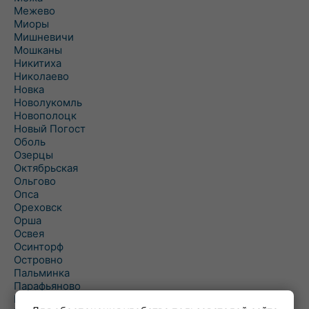
Межево
Миоры
Мишневичи
Мошканы
Никитиха
Николаево
Новка
Новолукомль
Новополоцк
Новый Погост
Оболь
Озерцы
Октябрьская
Ольгово
Опса
Ореховск
Орша
Освея
Осинторф
Островно
Пальминка
Парафьяново
Плисса