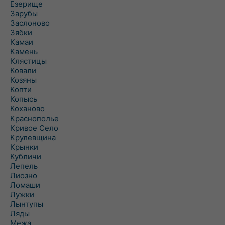
Езерище
Зарубы
Заслоново
Зябки
Камаи
Камень
Клястицы
Ковали
Козяны
Копти
Копысь
Коханово
Краснополье
Кривое Село
Крулевщина
Крынки
Кубличи
Лепель
Лиозно
Ломаши
Лужки
Лынтупы
Ляды
Межа