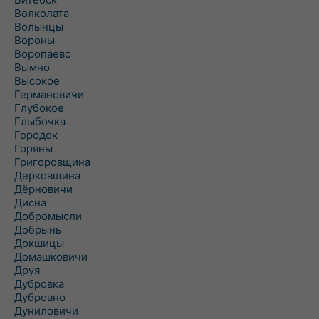
Волколата
Волынцы
Вороны
Воропаево
Вымно
Высокое
Германовичи
Глубокое
Глыбочка
Городок
Горяны
Григоровщина
Дерковщина
Дёрновичи
Дисна
Добромысли
Добрынь
Докшицы
Домашковичи
Друя
Дубровка
Дубровно
Дуниловичи