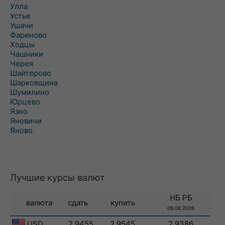
Улла
Устье
Ушачи
Фариново
Ходцы
Чашники
Черея
Шайтерово
Шарковщина
Шумилино
Юрцево
Язно
Яновичи
Яново
Лучшие курсы валют
НБ РБ
валюта
сдать
купить
09.08.2026
USD
2.9455
2.9545
2.9386