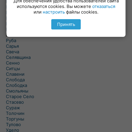
Для обеспечения удобства пользователей сайта
Повятье
используются cookies. Вы можете
отказаться
Погоща
или
настроить
файлы cookies.
Подсвилье
Полоцк
Поставы
Принять
Прозороки
Россоны
Руба
Сарья
Свеча
Селявщина
Сенно
Ситцы
Славени
Слобода
Слободка
Смольяны
Старое Село
Стасево
Сураж
Толочин
Торгуны
Тулово
Удело