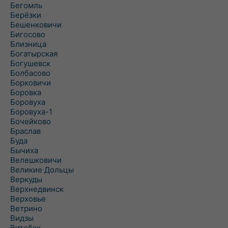
Бегомль
Берёзки
Бешенковичи
Бигосово
Близница
Богатырская
Богушевск
Болбасово
Борковичи
Боровка
Боровуха
Боровуха-1
Бочейково
Браслав
Буда
Бычиха
Велешковичи
Великие Дольцы
Веркуды
Верхнедвинск
Верховье
Ветрино
Видзы
Витебск