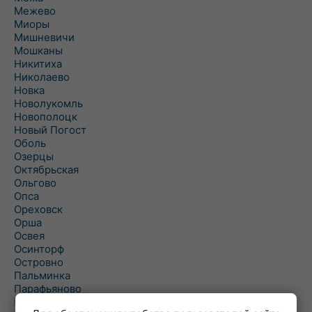
Межево
Миоры
Мишневичи
Мошканы
Никитиха
Николаево
Новка
Новолукомль
Новополоцк
Новый Погост
Оболь
Озерцы
Октябрьская
Ольгово
Опса
Ореховск
Орша
Освея
Осинторф
Островно
Пальминка
Парафьяново
Плисса