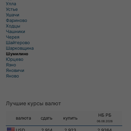
Улла
Устье
Ушачи
Фариново
Ходцы
Чашники
Черея
Шайтерово
Шарковщина
Шумилино
Юрцево
Язно
Яновичи
Яново
Лучшие курсы валют
НБ РБ
валюта
сдать
купить
06.08.2026
USD
2.914
2.923
2.9264