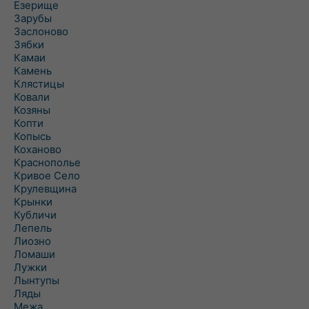
Езерище
Зарубы
Заслоново
Зябки
Камаи
Камень
Клястицы
Ковали
Козяны
Копти
Копысь
Коханово
Краснополье
Кривое Село
Крулевщина
Крынки
Кубличи
Лепель
Лиозно
Ломаши
Лужки
Лынтупы
Ляды
Межа