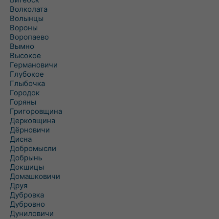
Волколата
Волынцы
Вороны
Воропаево
Вымно
Высокое
Германовичи
Глубокое
Глыбочка
Городок
Горяны
Григоровщина
Дерковщина
Дёрновичи
Дисна
Добромысли
Добрынь
Докшицы
Домашковичи
Друя
Дубровка
Дубровно
Дуниловичи