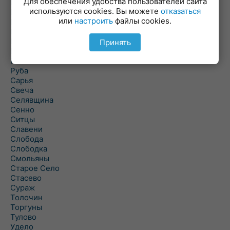
Для обеспечения удобства пользователей сайта
Повятье
используются cookies. Вы можете
отказаться
Погоща
или
настроить
файлы cookies.
Подсвилье
Полоцк
Поставы
Принять
Прозороки
Россоны
Руба
Сарья
Свеча
Селявщина
Сенно
Ситцы
Славени
Слобода
Слободка
Смольяны
Старое Село
Стасево
Сураж
Толочин
Торгуны
Тулово
Удело