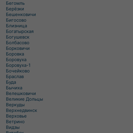
Бегомль
Берёзки
Бешенковичи
Бигосово
Близница
Богатырская
Богушевск
Болбасово
Борковичи
Боровка
Боровуха
Боровуха-1
Бочейково
Браслав
Буда
Бычиха
Велешковичи
Великие Дольцы
Веркуды
Верхнедвинск
Верховье
Ветрино
Видзы
Витебск