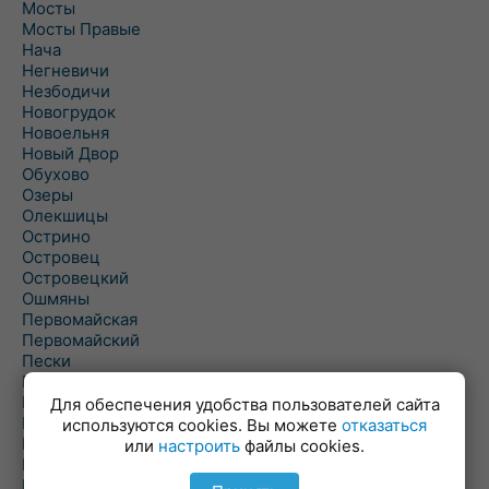
Мосты
Мосты Правые
Нача
Негневичи
Незбодичи
Новогрудок
Новоельня
Новый Двор
Обухово
Озеры
Олекшицы
Острино
Островец
Островецкий
Ошмяны
Первомайская
Первомайский
Пески
Петревичи
Погородно
Для обеспечения удобства пользователей сайта
Пограничный
используются cookies. Вы можете
отказаться
Подлабенье
или
настроить
файлы cookies.
Подольцы
Подороск