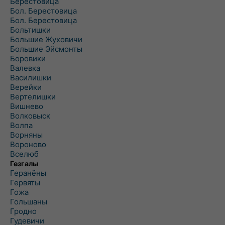
Берестовица
Бол. Берестовица
Бол. Берестовица
Больтишки
Большие Жуховичи
Большие Эйсмонты
Боровики
Валевка
Василишки
Верейки
Вертелишки
Вишнево
Волковыск
Волпа
Ворняны
Вороново
Вселюб
Гезгалы
Геранёны
Гервяты
Гожа
Гольшаны
Гродно
Гудевичи