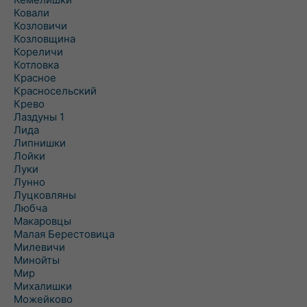
Ковали
Козловичи
Козловщина
Кореличи
Котловка
Красное
Красносельский
Крево
Лаздуны 1
Лида
Липнишки
Лойки
Луки
Лунно
Луцковляны
Любча
Макаровцы
Малая Берестовица
Милевичи
Минойты
Мир
Михалишки
Можейково