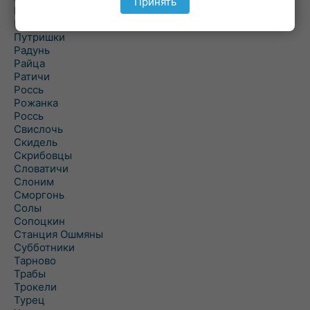
Принять
Поречье
Порозово
Путришки
Радунь
Райца
Ратичи
Роcсь
Рожанка
Россь
Свислочь
Скидель
Скрибовцы
Словатичи
Слоним
Сморгонь
Солы
Сопоцкин
Станция Ошмяны
Субботники
Тарново
Трабы
Трокели
Турец