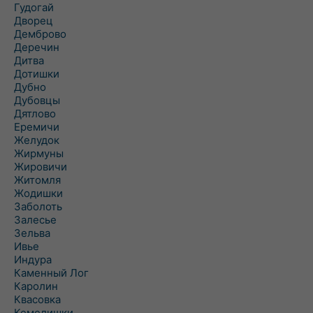
Гудогай
Дворец
Демброво
Деречин
Дитва
Дотишки
Дубно
Дубовцы
Дятлово
Еремичи
Желудок
Жирмуны
Жировичи
Житомля
Жодишки
Заболоть
Залесье
Зельва
Ивье
Индура
Каменный Лог
Каролин
Квасовка
Кемелишки