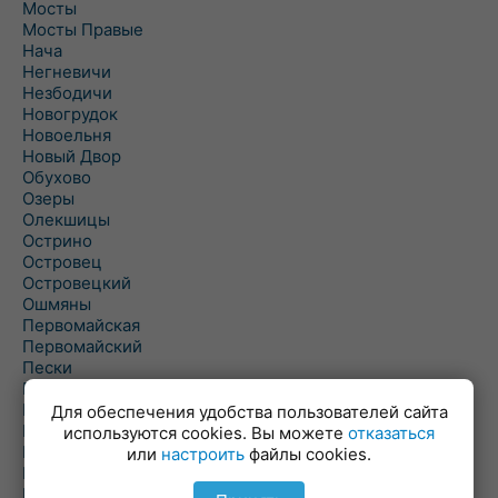
Мосты
Мосты Правые
Нача
Негневичи
Незбодичи
Новогрудок
Новоельня
Новый Двор
Обухово
Озеры
Олекшицы
Острино
Островец
Островецкий
Ошмяны
Первомайская
Первомайский
Пески
Петревичи
Погородно
Для обеспечения удобства пользователей сайта
Пограничный
используются cookies. Вы можете
отказаться
Подлабенье
или
настроить
файлы cookies.
Подольцы
Подороск