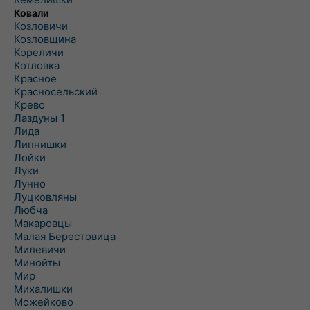
Ковали
Козловичи
Козловщина
Кореличи
Котловка
Красное
Красносельский
Крево
Лаздуны 1
Лида
Липнишки
Лойки
Луки
Лунно
Луцковляны
Любча
Макаровцы
Малая Берестовица
Милевичи
Минойты
Мир
Михалишки
Можейково