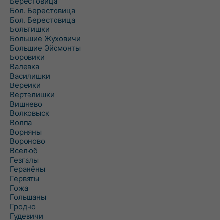
Берестовица
Бол. Берестовица
Бол. Берестовица
Больтишки
Большие Жуховичи
Большие Эйсмонты
Боровики
Валевка
Василишки
Верейки
Вертелишки
Вишнево
Волковыск
Волпа
Ворняны
Вороново
Вселюб
Гезгалы
Геранёны
Гервяты
Гожа
Гольшаны
Гродно
Гудевичи