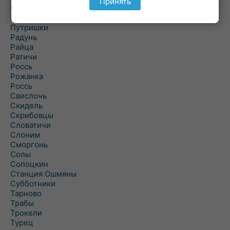
Принять
Поречье
Порозово
Путришки
Радунь
Райца
Ратичи
Роcсь
Рожанка
Россь
Свислочь
Скидель
Скрибовцы
Словатичи
Слоним
Сморгонь
Солы
Сопоцкин
Станция Ошмяны
Субботники
Тарново
Трабы
Трокели
Турец