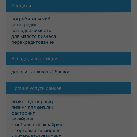
Кредиты
потребительский
автокредит
на недвижимость
для малого бизнеса
перекредитование
Вклады, инвестиции
депозиты (вклады) банков
Прочие услуги банков
лизинг для юр.лиц
лизинг для физ.лиц
факторинг
эквайринг
- мобильный эквайринг
- торговый эквайринг
- интернет-эквайринг