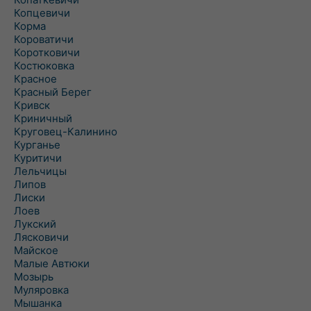
Копцевичи
Корма
Короватичи
Коротковичи
Костюковка
Красное
Красный Берег
Кривск
Криничный
Круговец-Калинино
Курганье
Куритичи
Лельчицы
Липов
Лиски
Лоев
Лукский
Лясковичи
Майское
Малые Автюки
Мозырь
Муляровка
Мышанка