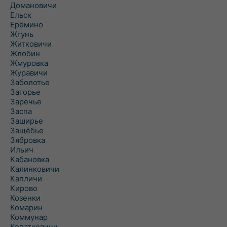
Домановичи
Ельск
Ерёмино
Жгунь
Житковичи
Жлобин
Жмуровка
Журавичи
Заболотье
Загорье
Заречье
Заспа
Заширье
Защёбье
Зябровка
Ильич
Кабановка
Калинковичи
Капличи
Кирово
Козенки
Комарин
Коммунар
Копаткевичи