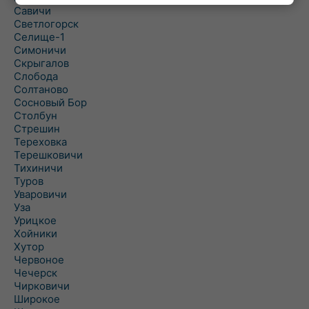
Савичи
Светлогорск
Селище-1
Симоничи
Скрыгалов
Слобода
Солтаново
Сосновый Бор
Столбун
Стрешин
Тереховка
Терешковичи
Тихиничи
Туров
Уваровичи
Уза
Урицкое
Хойники
Хутор
Червоное
Чечерск
Чирковичи
Широкое