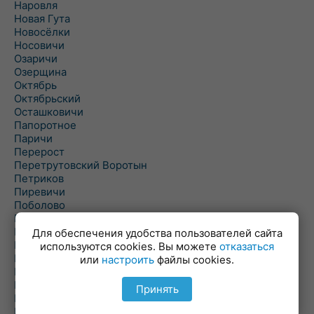
Наровля
Новая Гута
Новосёлки
Носовичи
Озаричи
Озерщина
Октябрь
Октябрьский
Осташковичи
Папоротное
Паричи
Перерост
Перетрутовский Воротын
Петриков
Пиревичи
Поболово
Поколюбичи
Полесье
Для обеспечения удобства пользователей сайта
Птичь
используются cookies. Вы можете
отказаться
Речица
или
настроить
файлы cookies.
Ровенская Слобода
Рогачев
Принять
Рогинь
Рудня