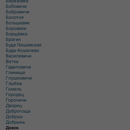
Березовка
Бобовичи
Бобровичи
Болотня
Большевик
Боровики
Борщёвка
Брагин
Буда Люшевская
Буда-Кошелево
Василевичи
Ветка
Гадиловичи
Глинище
Глушковичи
Глыбов
Гомель
Городец
Горочичи
Дворец
Доброгоща
Добруш
Добрынь
Довск