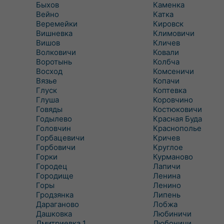
Быхов
Каменка
Вейно
Катка
Веремейки
Кировск
Вишневка
Климовичи
Вишов
Кличев
Волковичи
Ковали
Воротынь
Колбча
Восход
Комсеничи
Вязье
Копачи
Глуск
Коптевка
Глуша
Коровчино
Говяды
Костюковичи
Годылево
Красная Буда
Головчин
Краснополье
Горбацевичи
Кричев
Горбовичи
Круглое
Горки
Курманово
Городец
Лапичи
Городище
Ленина
Горы
Ленино
Гродзянка
Липень
Дараганово
Лобжа
Дашковка
Любиничи
Дмитриевка 1
Любоничи