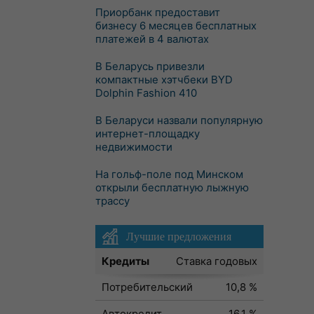
Приорбанк предоставит
бизнесу 6 месяцев бесплатных
платежей в 4 валютах
В Беларусь привезли
компактные хэтчбеки BYD
Dolphin Fashion 410
В Беларуси назвали популярную
интернет-площадку
недвижимости
На гольф-поле под Минском
открыли бесплатную лыжную
трассу
Лучшие предложения
Кредиты
Ставка годовых
Потребительский
10,8 %
Автокредит
16,1 %