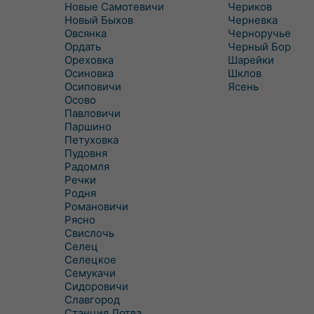
Новые Самотевичи
Чериков
Новый Быхов
Черневка
Овсянка
Черноручье
Ордать
Черный Бор
Ореховка
Шарейки
Осиновка
Шклов
Осиповичи
Ясень
Осово
Павловичи
Паршино
Петуховка
Пудовня
Радомля
Речки
Родня
Романовичи
Рясно
Свислочь
Селец
Селецкое
Семукачи
Сидоровичи
Славгород
Станция Лотва