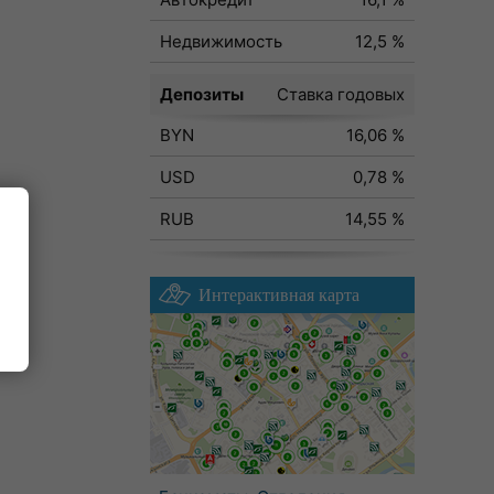
Недвижимость
12,5 %
Депозиты
Ставка годовых
BYN
16,06 %
USD
0,78 %
RUB
14,55 %
Интерактивная карта