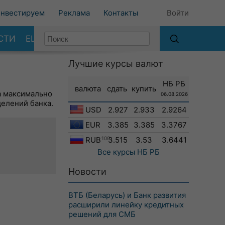
нвестируем
Реклама
Контакты
Войти
СТИ
ЕЩЕ
Лучшие курсы валют
НБ РБ
валюта
сдать
купить
а максимально
06.08.2026
делений банка.
USD
2.927
2.933
2.9264
EUR
3.385
3.385
3.3767
RUB
100
3.515
3.53
3.6441
Все курсы
НБ РБ
Новости
ВТБ (Беларусь) и Банк развития
расширили линейку кредитных
решений для СМБ