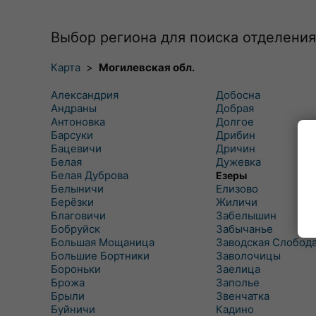
Выбор региона для поиска отделения
Карта
>
Могилевская обл.
Александрия
Добосна
Андраны
Добрая
Антоновка
Долгое
Барсуки
Дрибин
Бацевичи
Дричин
Белая
Дужевка
Белая Дуброва
Езеры
Белыничи
Елизово
Берёзки
Жиличи
Благовичи
Забелышин
Бобруйск
Забычанье
Большая Мощаница
Заводская Слобод
Большие Бортники
Заволочицы
Бороньки
Заелица
Брожа
Заполье
Брыли
Звенчатка
Буйничи
Кадино