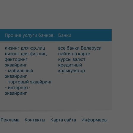
Прочие услуги банков
Банки
лизинг для юр.лиц
все банки Беларуси
лизинг для физ.лиц
найти на карте
факторинг
курсы валют
эквайринг
кредитный
- мобильный
калькулятор
эквайринг
- торговый эквайринг
- интернет-
эквайринг
Реклама
Контакты
Карта сайта
Информеры