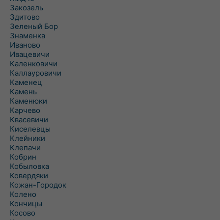
Закозель
Здитово
Зеленый Бор
Знаменка
Иваново
Ивацевичи
Каленковичи
Каллауровичи
Каменец
Камень
Каменюки
Карчево
Квасевичи
Киселевцы
Клейники
Клепачи
Кобрин
Кобыловка
Ковердяки
Кожан-Городок
Колено
Кончицы
Косово