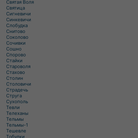
Святая Воля
Святица
Сигневичи
Синкевичи
Слобудка
Снитово
Соколово
Сочивки
Сошно
Спорово
Стайки
Староволя
Стахово
Столин
Столовичи
Страдечь
Струга
Сухополь
Тевли
Телеханы
Тельмы
Тельмы-1
Тешевле
Тобулки