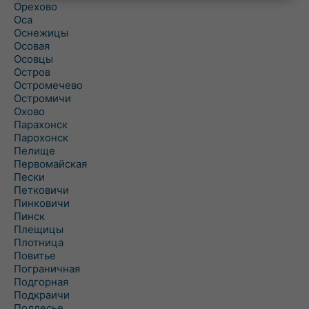
Орехово
Оса
Оснежицы
Осовая
Осовцы
Остров
Остромечево
Остромичи
Охово
Парахонск
Парохонск
Пелище
Первомайская
Пески
Петковичи
Пинковичи
Пинск
Плещицы
Плотница
Повитье
Пограничная
Подгорная
Подкраичи
Подлесье