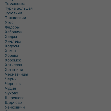
Томашовка
Турна Большая
Туховичи
Тышковичи
Утес
Федоры
Хабовичи
Хидры
Хмелево
Ходосы
Хомск
Хорева
Хоромск
Хотислав
Хотыничи
Чернавчицы
Черни
Черняны
Чудин
Чухово
Шерешево
Щерчово
Яечковичи