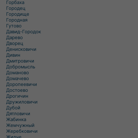
Горбаха
Городец
Городище
Городная
Гутово
Давид-Городок
Дарево
Дворец
Денисковичи
Дивин
Дмитровичи
Добромысль
Доманово
Домачево
Доропеевичи
Достоево
Дрогичин
Дружиловичи
Дубой
Дятловичи
Жабинка
Жемчужный
Жеребковичи
Жидче