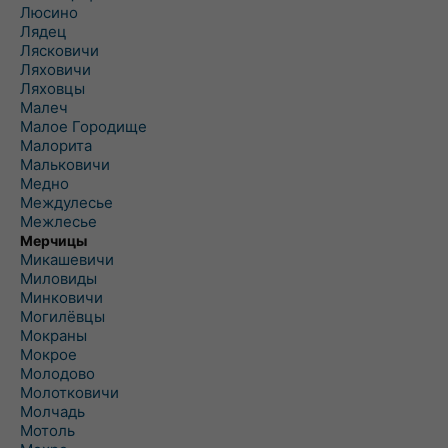
Люсино
Лядец
Лясковичи
Ляховичи
Ляховцы
Малеч
Малое Городище
Малорита
Мальковичи
Медно
Междулесье
Межлесье
Мерчицы
Микашевичи
Миловиды
Минковичи
Могилёвцы
Мокраны
Мокрое
Молодово
Молотковичи
Молчадь
Мотоль