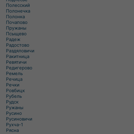
Полесский
Полонечка
Полонка
Почапово
Пружаны
Псыщево
Радеж
Радостово
Раздяловичи
Ракитница
Ревятичи
Редигерово
Ремель
Речица
Речки
Ровбицк
Рубель
Рудск
Ружаны
Русино
Русиновичи
Рухча-1
Рясна