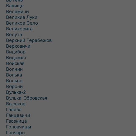
Валище
Велемичи
Великие Луки
Великое Село
Великорита
Велута
Верхний Теребежов
Верховичи
Видибор
Видомля
Войская
Волчин
Волька
Вольно
Ворони
Вулька-2
Вулька-Обровская
Высокое
Галево
Ганцевичи
Гвозница
Головчицы
Гончары