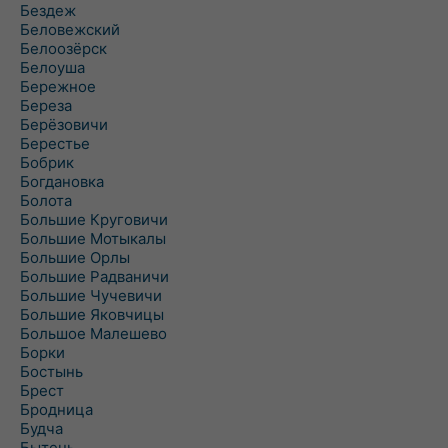
Бездеж
Беловежский
Белоозёрск
Белоуша
Бережное
Береза
Берёзовичи
Берестье
Бобрик
Богдановка
Болота
Большие Круговичи
Большие Мотыкалы
Большие Орлы
Большие Радваничи
Большие Чучевичи
Большие Яковчицы
Большое Малешево
Борки
Бостынь
Брест
Бродница
Будча
Бытень