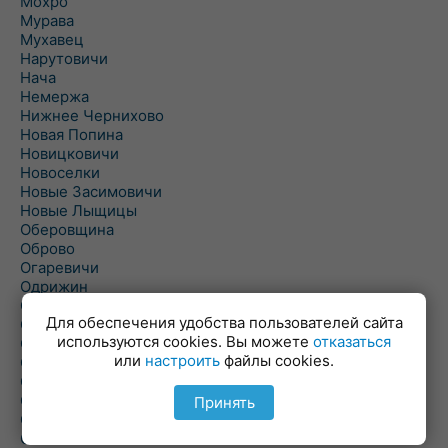
Мохро
Мурава
Мухавец
Нарутовичи
Нача
Немержа
Нижнее Чернихово
Новая Попина
Новицковичи
Новоселки
Новые Засимовичи
Новые Лыщицы
Оберовщина
Оброво
Огаревичи
Одрижин
Оздамичи
Для обеспечения удобства пользователей сайта
Озяты
используются cookies. Вы можете
отказаться
Олтуш
или
настроить
файлы cookies.
Ольманы
Ольпень
Ольшаны
Принять
Омельная
Ополь