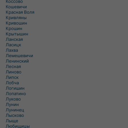
Коссово
Кошевичи
Красная Воля
Кривляны
Кривошин
Крошин
Крытышин
Ланская
Ласицк
Лахва
Лемешевичи
Ленинский
Лесная
Линово
Липск
Лобча
Логишин
Лопатино
Луково
Лунин
Лунинец
Лысково
Лыще
Любищицы