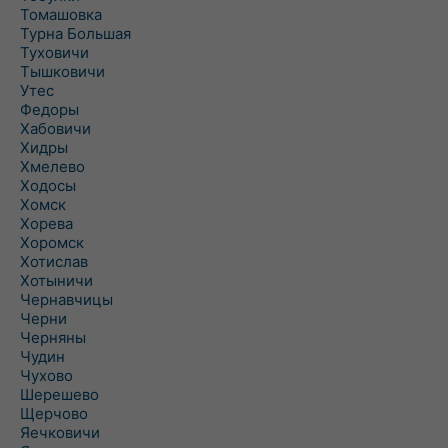
Томашовка
Турна Большая
Туховичи
Тышковичи
Утес
Федоры
Хабовичи
Хидры
Хмелево
Ходосы
Хомск
Хорева
Хоромск
Хотислав
Хотыничи
Чернавчицы
Черни
Черняны
Чудин
Чухово
Шерешево
Щерчово
Яечковичи