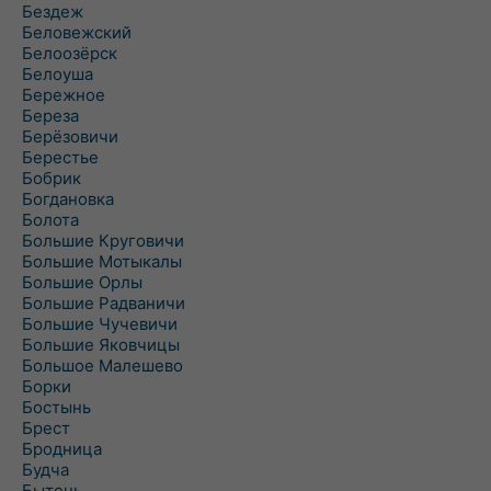
Бездеж
Беловежский
Белоозёрск
Белоуша
Бережное
Береза
Берёзовичи
Берестье
Бобрик
Богдановка
Болота
Большие Круговичи
Большие Мотыкалы
Большие Орлы
Большие Радваничи
Большие Чучевичи
Большие Яковчицы
Большое Малешево
Борки
Бостынь
Брест
Бродница
Будча
Бытень