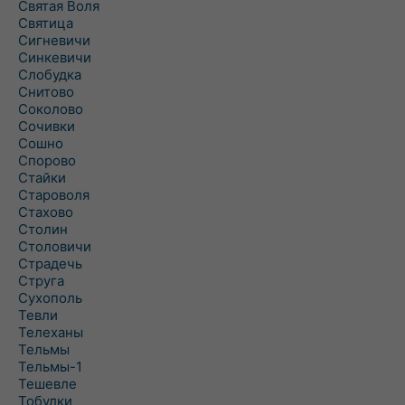
Святая Воля
Святица
Сигневичи
Синкевичи
Слобудка
Снитово
Соколово
Сочивки
Сошно
Спорово
Стайки
Староволя
Стахово
Столин
Столовичи
Страдечь
Струга
Сухополь
Тевли
Телеханы
Тельмы
Тельмы-1
Тешевле
Тобулки