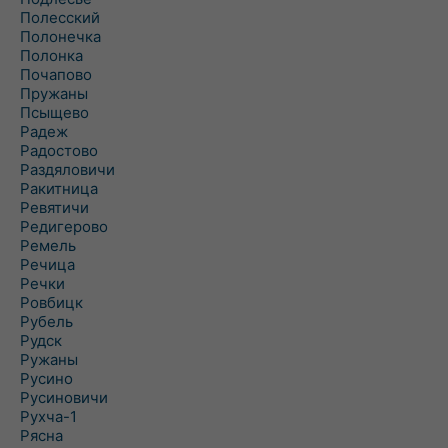
Полесский
Полонечка
Полонка
Почапово
Пружаны
Псыщево
Радеж
Радостово
Раздяловичи
Ракитница
Ревятичи
Редигерово
Ремель
Речица
Речки
Ровбицк
Рубель
Рудск
Ружаны
Русино
Русиновичи
Рухча-1
Рясна