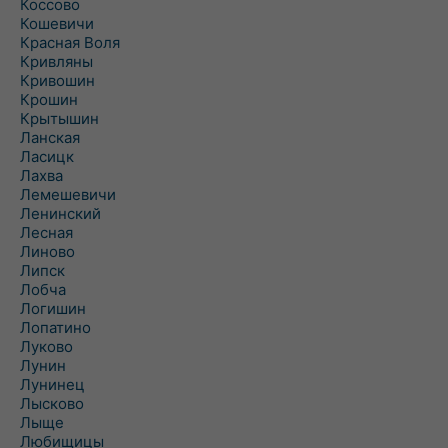
Коссово
Кошевичи
Красная Воля
Кривляны
Кривошин
Крошин
Крытышин
Ланская
Ласицк
Лахва
Лемешевичи
Ленинский
Лесная
Линово
Липск
Лобча
Логишин
Лопатино
Луково
Лунин
Лунинец
Лысково
Лыще
Любищицы