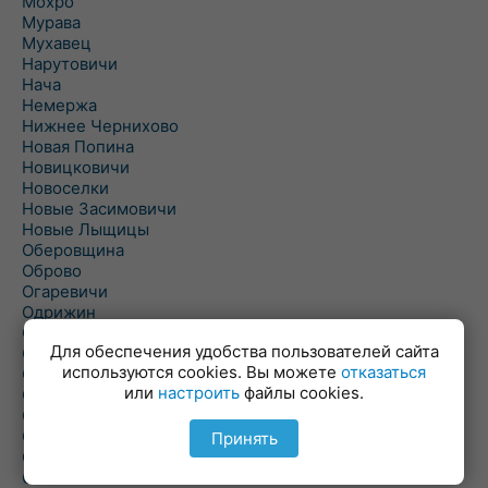
Мохро
Мурава
Мухавец
Нарутовичи
Нача
Немержа
Нижнее Чернихово
Новая Попина
Новицковичи
Новоселки
Новые Засимовичи
Новые Лыщицы
Оберовщина
Оброво
Огаревичи
Одрижин
Оздамичи
Для обеспечения удобства пользователей сайта
Озяты
используются cookies. Вы можете
отказаться
Олтуш
или
настроить
файлы cookies.
Ольманы
Ольпень
Ольшаны
Принять
Омельная
Ополь