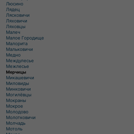
Люсино
Лядец
Лясковичи
Ляховичи
Ляховцы
Малеч
Малое Городище
Малорита
Мальковичи
Медно
Междулесье
Межлесье
Мерчицы
Микашевичи
Миловиды
Минковичи
Могилёвцы
Мокраны
Мокрое
Молодово
Молотковичи
Молчадь
Мотоль