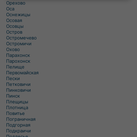
Орехово
Оса
Оснежицы
Осовая
Осовцы
Остров
Остромечево
Остромичи
Охово
Парахонск
Парохонск
Пелище
Первомайская
Пески
Петковичи
Пинковичи
Пинск
Плещицы
Плотница
Повитье
Пограничная
Подгорная
Подкраичи
Подлесье