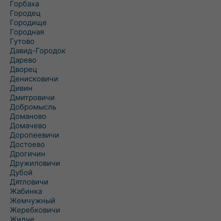
Горбаха
Городец
Городище
Городная
Гутово
Давид-Городок
Дарево
Дворец
Денисковичи
Дивин
Дмитровичи
Добромысль
Доманово
Домачево
Доропеевичи
Достоево
Дрогичин
Дружиловичи
Дубой
Дятловичи
Жабинка
Жемчужный
Жеребковичи
Жидче