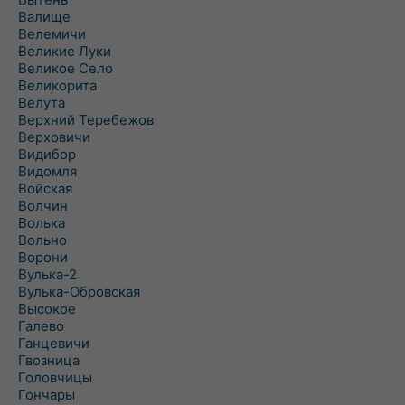
Валище
Велемичи
Великие Луки
Великое Село
Великорита
Велута
Верхний Теребежов
Верховичи
Видибор
Видомля
Войская
Волчин
Волька
Вольно
Ворони
Вулька-2
Вулька-Обровская
Высокое
Галево
Ганцевичи
Гвозница
Головчицы
Гончары