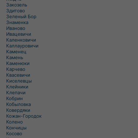
Закозель
Здитово
Зеленый Бор
Знаменка
Иваново
Ивацевичи
Каленковичи
Каллауровичи
Каменец
Камень
Каменюки
Карчево
Квасевичи
Киселевцы
Клейники
Клепачи
Кобрин
Кобыловка
Ковердяки
Кожан-Городок
Колено
Кончицы
Косово