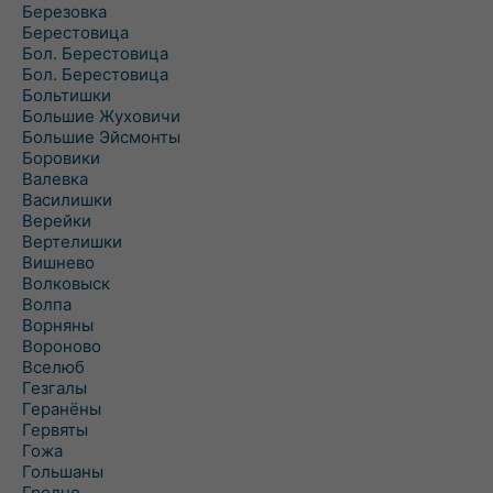
Березовка
Берестовица
Бол. Берестовица
Бол. Берестовица
Больтишки
Большие Жуховичи
Большие Эйсмонты
Боровики
Валевка
Василишки
Верейки
Вертелишки
Вишнево
Волковыск
Волпа
Ворняны
Вороново
Вселюб
Гезгалы
Геранёны
Гервяты
Гожа
Гольшаны
Гродно