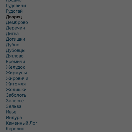
Гудевичи
Гудогай
Дворец
Демброво
Деречин
Дитва
Дотишки
Дубно
Дубовцы
Дятлово
Еремичи
Желудок
Жирмуны
Жировичи
Житомля
Жодишки
Заболоть
Залесье
Зельва
Ивье
Индура
Каменный Лог
Каролин