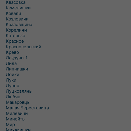
Квасовка
Кемелишки
Ковали
Козловичи
Козловщина
Кореличи
Котловка
Красное
Красносельский
Крево
Лаздуны 1
Лида
Липнишки
Лойки
Луки
Лунно
Луцковляны
Любча
Макаровцы
Малая Берестовица
Милевичи
Минойты
Мир
Михалишки