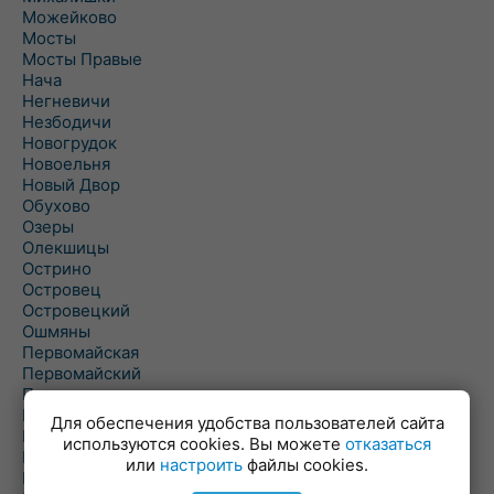
Можейково
Мосты
Мосты Правые
Нача
Негневичи
Незбодичи
Новогрудок
Новоельня
Новый Двор
Обухово
Озеры
Олекшицы
Острино
Островец
Островецкий
Ошмяны
Первомайская
Первомайский
Пески
Петревичи
Для обеспечения удобства пользователей сайта
Погородно
используются cookies. Вы можете
отказаться
Пограничный
или
настроить
файлы cookies.
Подлабенье