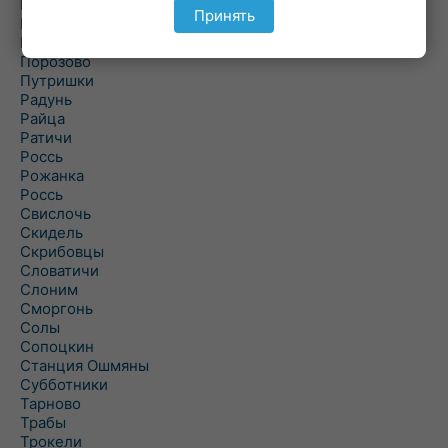
Подольцы
Принять
Подороск
Поречье
Порозово
Путришки
Радунь
Райца
Ратичи
Роcсь
Рожанка
Россь
Свислочь
Скидель
Скрибовцы
Словатичи
Слоним
Сморгонь
Солы
Сопоцкин
Станция Ошмяны
Субботники
Тарново
Трабы
Трокели