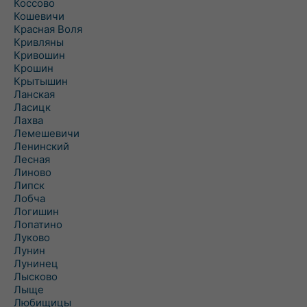
Коссово
Кошевичи
Красная Воля
Кривляны
Кривошин
Крошин
Крытышин
Ланская
Ласицк
Лахва
Лемешевичи
Ленинский
Лесная
Линово
Липск
Лобча
Логишин
Лопатино
Луково
Лунин
Лунинец
Лысково
Лыще
Любищицы