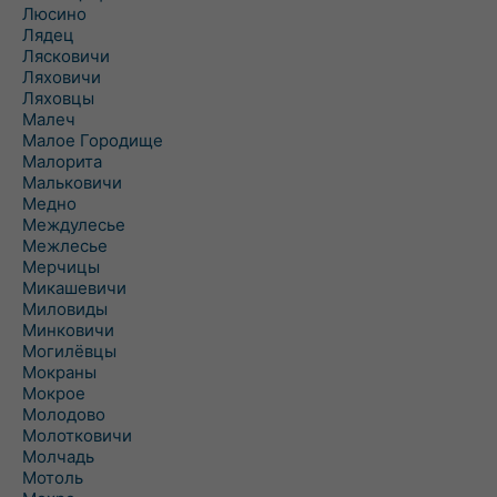
Люсино
Лядец
Лясковичи
Ляховичи
Ляховцы
Малеч
Малое Городище
Малорита
Мальковичи
Медно
Междулесье
Межлесье
Мерчицы
Микашевичи
Миловиды
Минковичи
Могилёвцы
Мокраны
Мокрое
Молодово
Молотковичи
Молчадь
Мотоль