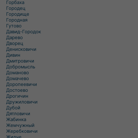
Горбаха
Городец
Городище
Городная
Гутово
Давид-Городок
Дарево
Дворец
Денисковичи
Дивин
Дмитровичи
Добромысль
Доманово
Домачево
Доропеевичи
Достоево
Дрогичин
Дружиловичи
Дубой
Дятловичи
Жабинка
Жемчужный
Жеребковичи
Жидче