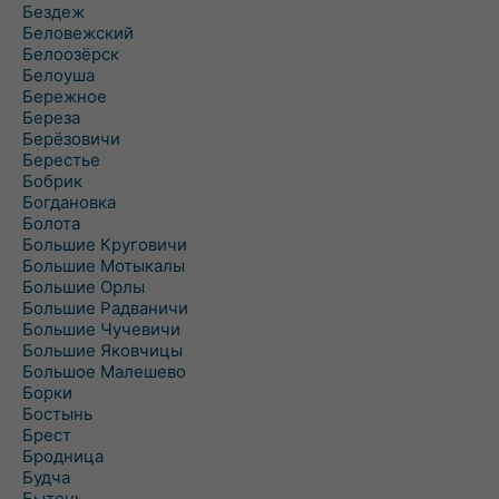
Бездеж
Беловежский
Белоозёрск
Белоуша
Бережное
Береза
Берёзовичи
Берестье
Бобрик
Богдановка
Болота
Большие Круговичи
Большие Мотыкалы
Большие Орлы
Большие Радваничи
Большие Чучевичи
Большие Яковчицы
Большое Малешево
Борки
Бостынь
Брест
Бродница
Будча
Бытень