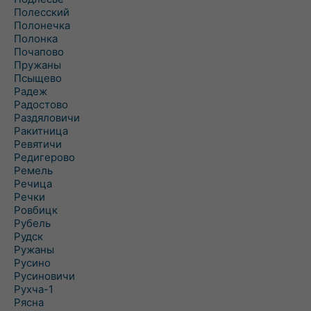
Полесский
Полонечка
Полонка
Почапово
Пружаны
Псыщево
Радеж
Радостово
Раздяловичи
Ракитница
Ревятичи
Редигерово
Ремель
Речица
Речки
Ровбицк
Рубель
Рудск
Ружаны
Русино
Русиновичи
Рухча-1
Рясна