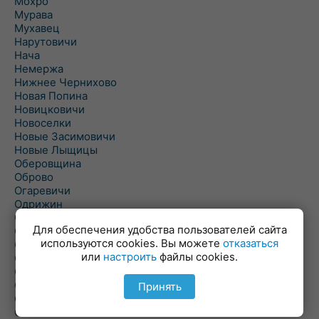
Мохро
Мурава
Мухавец
Нарутовичи
Нача
Немержа
Нижнее Чернихово
Новая Попина
Новицковичи
Новоселки
Новые Засимовичи
Новые Лыщицы
Оберовщина
Оброво
Огаревичи
Одрижин
Оздамичи
Для обеспечения удобства пользователей сайта
Озяты
используются cookies. Вы можете
отказаться
Олтуш
или
настроить
файлы cookies.
Ольманы
Ольпень
Ольшаны
Принять
Омельная
Ополь