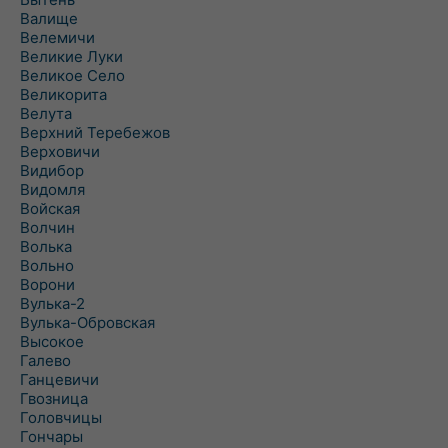
Валище
Велемичи
Великие Луки
Великое Село
Великорита
Велута
Верхний Теребежов
Верховичи
Видибор
Видомля
Войская
Волчин
Волька
Вольно
Ворони
Вулька-2
Вулька-Обровская
Высокое
Галево
Ганцевичи
Гвозница
Головчицы
Гончары