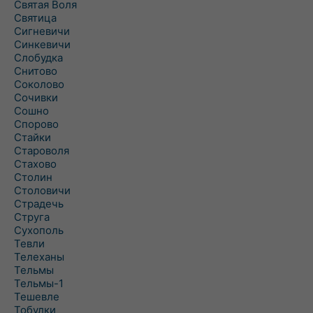
Святая Воля
Святица
Сигневичи
Синкевичи
Слобудка
Снитово
Соколово
Сочивки
Сошно
Спорово
Стайки
Староволя
Стахово
Столин
Столовичи
Страдечь
Струга
Сухополь
Тевли
Телеханы
Тельмы
Тельмы-1
Тешевле
Тобулки