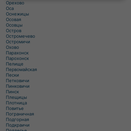
Орехово
Оса
Оснежицы
Осовая
Осовцы
Остров
Остромечево
Остромичи
Охово
Парахонск
Парохонск
Пелище
Первомайская
Пески
Петковичи
Пинковичи
Пинск
Плещицы
Плотница
Повитье
Пограничная
Подгорная
Подкраичи
Подлесье