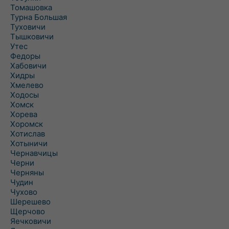
Томашовка
Турна Большая
Туховичи
Тышковичи
Утес
Федоры
Хабовичи
Хидры
Хмелево
Ходосы
Хомск
Хорева
Хоромск
Хотислав
Хотыничи
Чернавчицы
Черни
Черняны
Чудин
Чухово
Шерешево
Щерчово
Яечковичи