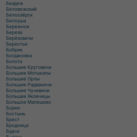
Бездеж
Беловежский
Белоозёрск
Белоуша
Бережное
Береза
Берёзовичи
Берестье
Бобрик
Богдановка
Болота
Большие Круговичи
Большие Мотыкалы
Большие Орлы
Большие Радваничи
Большие Чучевичи
Большие Яковчицы
Большое Малешево
Борки
Бостынь
Брест
Бродница
Будча
Бытень