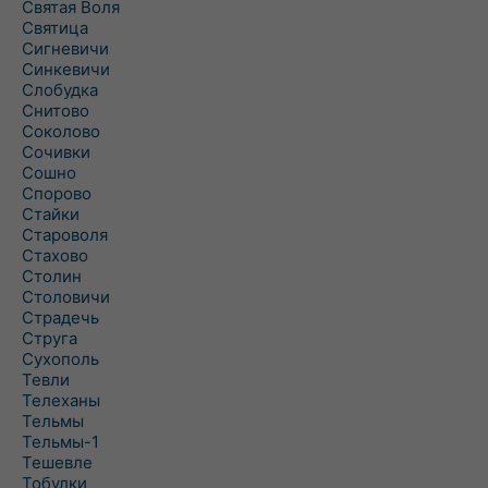
Святая Воля
Святица
Сигневичи
Синкевичи
Слобудка
Снитово
Соколово
Сочивки
Сошно
Спорово
Стайки
Староволя
Стахово
Столин
Столовичи
Страдечь
Струга
Сухополь
Тевли
Телеханы
Тельмы
Тельмы-1
Тешевле
Тобулки