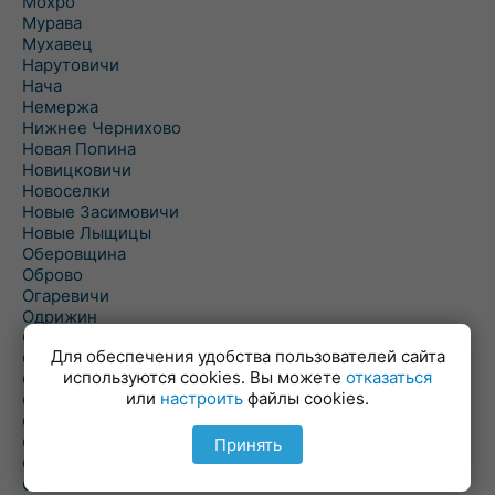
Мохро
Мурава
Мухавец
Нарутовичи
Нача
Немержа
Нижнее Чернихово
Новая Попина
Новицковичи
Новоселки
Новые Засимовичи
Новые Лыщицы
Оберовщина
Оброво
Огаревичи
Одрижин
Оздамичи
Для обеспечения удобства пользователей сайта
Озяты
используются cookies. Вы можете
отказаться
Олтуш
или
настроить
файлы cookies.
Ольманы
Ольпень
Ольшаны
Принять
Омельная
Ополь