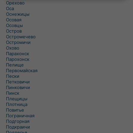
Орехово
Оса
Оснежицы
Осовая
Осовцы
Остров
Остромечево
Остромичи
Охово
Парахонск
Парохонск
Пелище
Первомайская
Пески
Петковичи
Пинковичи
Пинск
Плещицы
Плотница
Повитье
Пограничная
Подгорная
Подкраичи
Подлесье