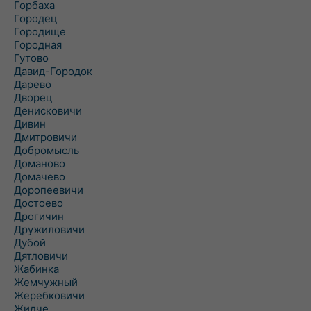
Горбаха
Городец
Городище
Городная
Гутово
Давид-Городок
Дарево
Дворец
Денисковичи
Дивин
Дмитровичи
Добромысль
Доманово
Домачево
Доропеевичи
Достоево
Дрогичин
Дружиловичи
Дубой
Дятловичи
Жабинка
Жемчужный
Жеребковичи
Жидче