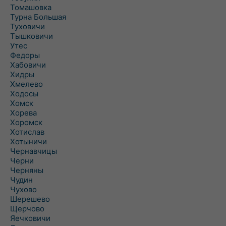
Томашовка
Турна Большая
Туховичи
Тышковичи
Утес
Федоры
Хабовичи
Хидры
Хмелево
Ходосы
Хомск
Хорева
Хоромск
Хотислав
Хотыничи
Чернавчицы
Черни
Черняны
Чудин
Чухово
Шерешево
Щерчово
Яечковичи