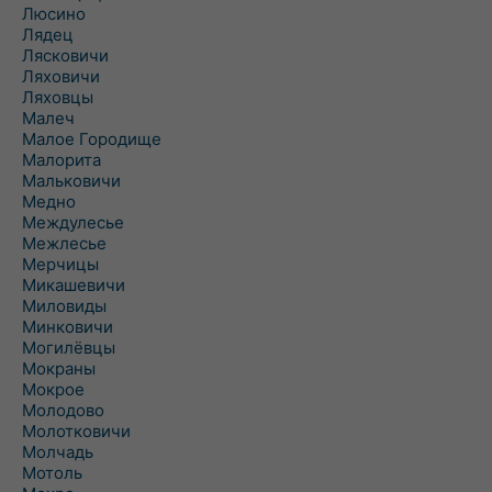
Люсино
Лядец
Лясковичи
Ляховичи
Ляховцы
Малеч
Малое Городище
Малорита
Мальковичи
Медно
Междулесье
Межлесье
Мерчицы
Микашевичи
Миловиды
Минковичи
Могилёвцы
Мокраны
Мокрое
Молодово
Молотковичи
Молчадь
Мотоль