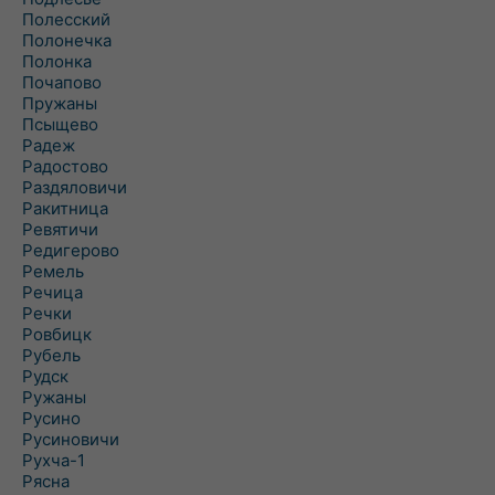
Полесский
Полонечка
Полонка
Почапово
Пружаны
Псыщево
Радеж
Радостово
Раздяловичи
Ракитница
Ревятичи
Редигерово
Ремель
Речица
Речки
Ровбицк
Рубель
Рудск
Ружаны
Русино
Русиновичи
Рухча-1
Рясна