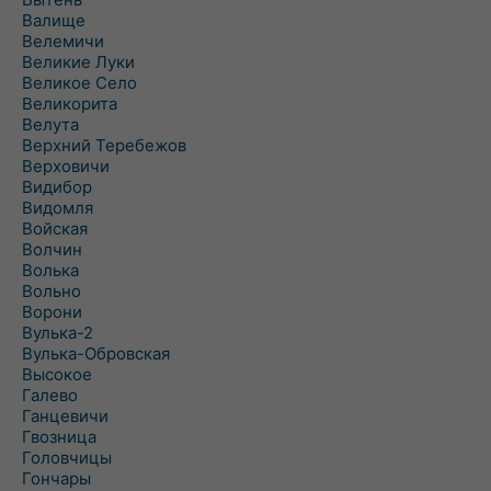
Валище
Велемичи
Великие Луки
Великое Село
Великорита
Велута
Верхний Теребежов
Верховичи
Видибор
Видомля
Войская
Волчин
Волька
Вольно
Ворони
Вулька-2
Вулька-Обровская
Высокое
Галево
Ганцевичи
Гвозница
Головчицы
Гончары