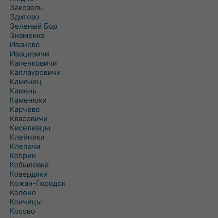
Закозель
Здитово
Зеленый Бор
Знаменка
Иваново
Ивацевичи
Каленковичи
Каллауровичи
Каменец
Камень
Каменюки
Карчево
Квасевичи
Киселевцы
Клейники
Клепачи
Кобрин
Кобыловка
Ковердяки
Кожан-Городок
Колено
Кончицы
Косово