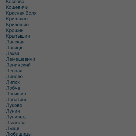
Коссово
Кошевичи
Красная Воля
Кривляны
Кривошин
Крошин
Крытышин
Ланская
Ласицк
Лахва
Лемешевичи
Ленинский
Лесная
Линово
Липск
Лобча
Логишин
Лопатино
Луково
Лунин
Лунинец
Лысково
Лыще
Любищицы