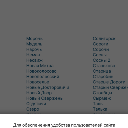
Морочь
Солигорск
Мядель
Сороги
Нарочь
Сорочи
Неман
Сосны
Несвиж
Сосны 2
Новая Метча
Станьково
Новоколосово
Старица
Новополесский
Старобин
Новоселье
Старые Дороги
Новые Докторовичи
Старый Сверже
Новый Двор
Столбцы
Новый Свержень
Сырмеж
Оздятичи
Таль
Озеро
Талька
Озерцо
Танежицы
Околово
Тимковичи
Для обеспечения удобства пользователей сайта
Октябрь
Турец-Бояры