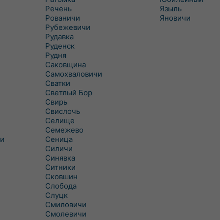
Речень
Языль
Рованичи
Яновичи
Рубежевичи
Рудавка
Руденск
Рудня
Саковщина
Самохваловичи
Сватки
Светлый Бор
Свирь
Свислочь
Селище
Семежево
и
Сеница
Силичи
Синявка
Ситники
Сковшин
Слобода
Слуцк
Смиловичи
Смолевичи