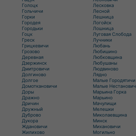
Голоцк
Лесковка
Гольчичи
Лесной
Горки
Лешница
Городея
Логойск
Городьки
Лошница
Гоцк
Луговая Слобода
Греск
Лучники
Грицкевичи
Любань
Грозово
Любишино
Деревная
Любковщина
Дзержинск
Любушаны
Дмитровичи
Людвиново
Долгиново
Лядно
Долгое
Малые Городятичи
Домоткановичи
Малые Нестанович
Доры
Марьина Горка
Дражно
Марьино
Дричин
Мачулищи
Дружный
Мелешки
Дуброво
Миколаевщина
Дукора
Минск
Ждановичи
Михановичи
Жилихово
Могильно