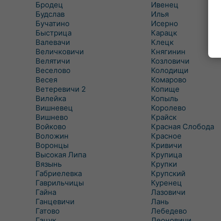
Бродец
Ивенец
Будслав
Илья
Бучатино
Исерно
Быстрица
Карацк
Валевачи
Клецк
Величковичи
Княгинин
Велятичи
Козловичи
Веселово
Колодищи
Весея
Комарово
Ветеревичи 2
Копище
Вилейка
Копыль
Вишневец
Королево
Вишнево
Крайск
Войково
Красная Слобода
Воложин
Красное
Воронцы
Кривичи
Высокая Липа
Крупица
Вязынь
Крупки
Габриелевка
Крупский
Гаврильчицы
Куренец
Гайна
Лазовичи
Ганцевичи
Лань
Гатово
Лебедево
Гацук
Леоновичи