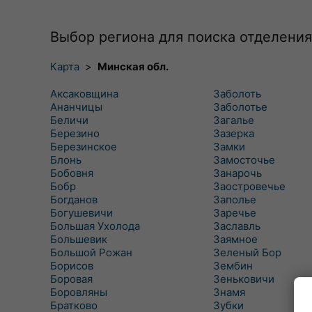
Выбор региона для поиска отделения
Карта
>
Минская обл.
Аксаковщина
Заболоть
Ананчицы
Заболотье
Беличи
Загалье
Березино
Зазерка
Березинское
Замки
Блонь
Замосточье
Бобовня
Занарочь
Бобр
Заостровечье
Богданов
Заполье
Богушевичи
Заречье
Большая Ухолода
Заславль
Большевик
Заямное
Большой Рожан
Зеленый Бор
Борисов
Зембин
Боровая
Зеньковичи
Боровляны
Знамя
Братково
Зубки