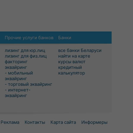
Прочие услуги банков
Банки
лизинг для юр.лиц
все банки Беларуси
лизинг для физ.лиц
найти на карте
факторинг
курсы валют
эквайринг
кредитный
- мобильный
калькулятор
эквайринг
- торговый эквайринг
- интернет-
эквайринг
Реклама
Контакты
Карта сайта
Информеры