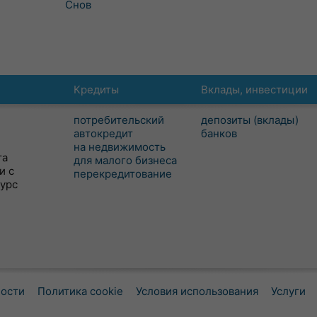
Снов
Кредиты
Вклады, инвестиции
потребительский
депозиты (вклады)
автокредит
банков
на недвижимость
та
для малого бизнеса
и с
перекредитование
сурс
ности
Политика cookie
Условия использования
Услуги