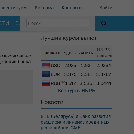
нвестируем
Реклама
Контакты
Войти
СТИ
ЕЩЕ
Лучшие курсы валют
НБ РБ
валюта
сдать
купить
а максимально
06.08.2026
делений банка.
USD
2.925
2.93
2.9264
EUR
3.375
3.38
3.3767
RUB
100
3.512
3.535
3.6441
Все курсы
НБ РБ
Новости
ВТБ (Беларусь) и Банк развития
расширили линейку кредитных
решений для СМБ