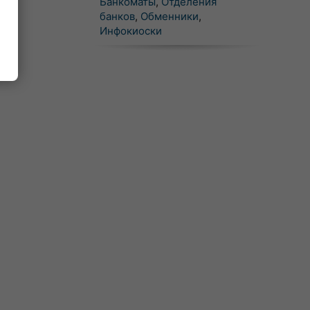
Банкоматы
,
Отделения
банков
,
Обменники
,
Инфокиоски