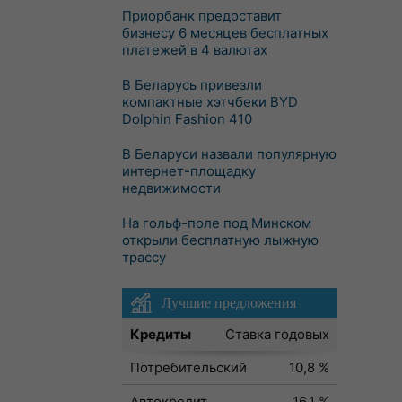
Приорбанк предоставит
бизнесу 6 месяцев бесплатных
платежей в 4 валютах
В Беларусь привезли
компактные хэтчбеки BYD
Dolphin Fashion 410
В Беларуси назвали популярную
интернет-площадку
недвижимости
На гольф-поле под Минском
открыли бесплатную лыжную
трассу
Лучшие предложения
Кредиты
Ставка годовых
Потребительский
10,8 %
Автокредит
16,1 %