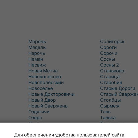
Морочь
Солигорск
Мядель
Сороги
Нарочь
Сорочи
Неман
Сосны
Несвиж
Сосны 2
Новая Метча
Станьково
Новоколосово
Старица
Новополесский
Старобин
Новоселье
Старые Дороги
Новые Докторовичи
Старый Сверже
Новый Двор
Столбцы
Новый Свержень
Сырмеж
Оздятичи
Таль
Озеро
Талька
Озерцо
Танежицы
Околово
Тимковичи
Для обеспечения удобства пользователей сайта
Октябрь
Турец-Бояры