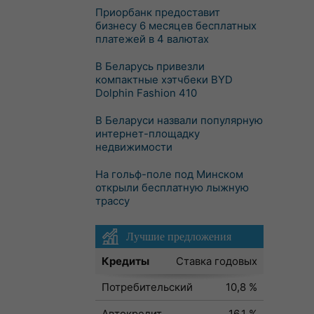
Приорбанк предоставит
бизнесу 6 месяцев бесплатных
платежей в 4 валютах
В Беларусь привезли
компактные хэтчбеки BYD
Dolphin Fashion 410
В Беларуси назвали популярную
интернет-площадку
недвижимости
На гольф-поле под Минском
открыли бесплатную лыжную
трассу
Лучшие предложения
Кредиты
Ставка годовых
Потребительский
10,8 %
Автокредит
16,1 %