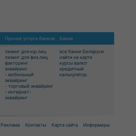
Прочие услуги банков
Банки
лизинг для юр.лиц
все банки Беларуси
лизинг для физ.лиц
найти на карте
факторинг
курсы валют
эквайринг
кредитный
- мобильный
калькулятор
эквайринг
- торговый эквайринг
- интернет-
эквайринг
Реклама
Контакты
Карта сайта
Информеры