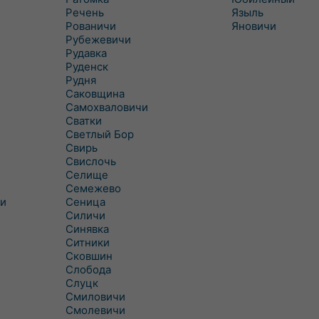
Речень
Языль
Рованичи
Яновичи
Рубежевичи
Рудавка
Руденск
Рудня
Саковщина
Самохваловичи
Сватки
Светлый Бор
Свирь
Свислочь
Селище
Семежево
и
Сеница
Силичи
Синявка
Ситники
Сковшин
Слобода
Слуцк
Смиловичи
Смолевичи