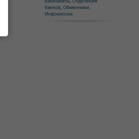
Банкоматы
,
Отделения
банков
,
Обменники
,
Инфокиоски