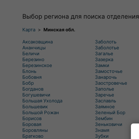
Выбор региона для поиска отделения
Карта
>
Минская обл.
Аксаковщина
Заболоть
Ананчицы
Заболотье
Беличи
Загалье
Березино
Зазерка
Березинское
Замки
Блонь
Замосточье
Бобовня
Занарочь
Бобр
Заостровечье
Богданов
Заполье
Богушевичи
Заречье
Большая Ухолода
Заславль
Большевик
Заямное
Большой Рожан
Зеленый Бор
Борисов
Зембин
Боровая
Зеньковичи
Боровляны
Знамя
Братково
Зубки