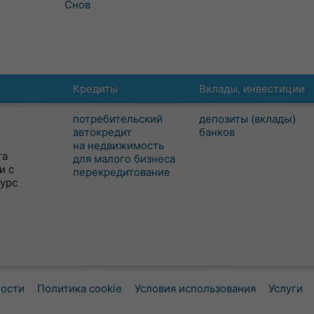
Снов
Кредиты
Вклады, инвестиции
потребительский
депозиты (вклады)
автокредит
банков
на недвижимость
та
для малого бизнеса
и с
перекредитование
сурс
ности
Политика cookie
Условия использования
Услуги