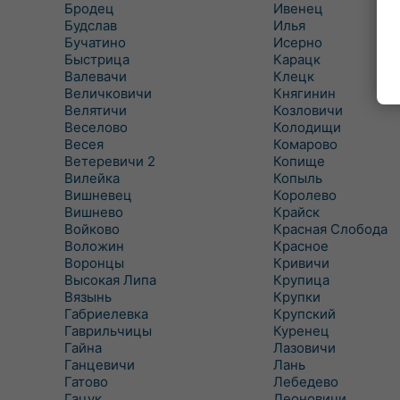
Бродец
Ивенец
Будслав
Илья
Бучатино
Исерно
Быстрица
Карацк
Валевачи
Клецк
Величковичи
Княгинин
Велятичи
Козловичи
Веселово
Колодищи
Весея
Комарово
Ветеревичи 2
Копище
Вилейка
Копыль
Вишневец
Королево
Вишнево
Крайск
Войково
Красная Слобода
Воложин
Красное
Воронцы
Кривичи
Высокая Липа
Крупица
Вязынь
Крупки
Габриелевка
Крупский
Гаврильчицы
Куренец
Гайна
Лазовичи
Ганцевичи
Лань
Гатово
Лебедево
Гацук
Леоновичи