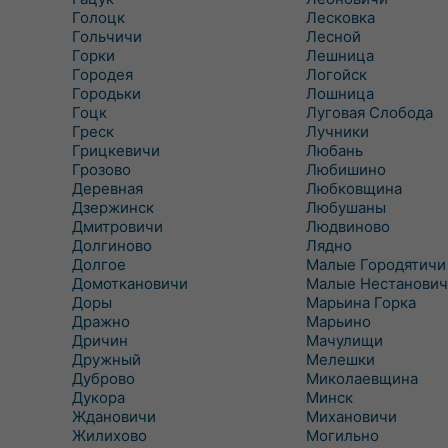
Голоцк
Лесковка
Гольчичи
Лесной
Горки
Лешница
Городея
Логойск
Городьки
Лошница
Гоцк
Луговая Слобода
Греск
Лучники
Грицкевичи
Любань
Грозово
Любишино
Деревная
Любковщина
Дзержинск
Любушаны
Дмитровичи
Людвиново
Долгиново
Лядно
Долгое
Малые Городятичи
Домоткановичи
Малые Нестанович
Доры
Марьина Горка
Дражно
Марьино
Дричин
Мачулищи
Дружный
Мелешки
Дуброво
Миколаевщина
Дукора
Минск
Ждановичи
Михановичи
Жилихово
Могильно