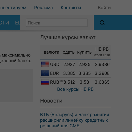
нвестируем
Реклама
Контакты
Войти
СТИ
ЕЩЕ
Лучшие курсы валют
НБ РБ
валюта
сдать
купить
а максимально
07.08.2026
делений банка.
USD
2.927
2.935
2.9386
EUR
3.385
3.385
3.3908
RUB
100
3.512
3.53
3.6365
Все курсы
НБ РБ
Новости
ВТБ (Беларусь) и Банк развития
расширили линейку кредитных
решений для СМБ