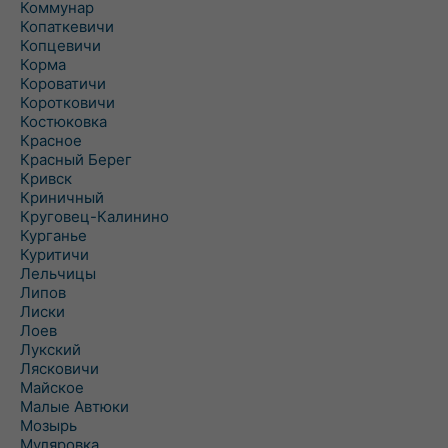
Коммунар
Копаткевичи
Копцевичи
Корма
Короватичи
Коротковичи
Костюковка
Красное
Красный Берег
Кривск
Криничный
Круговец-Калинино
Курганье
Куритичи
Лельчицы
Липов
Лиски
Лоев
Лукский
Лясковичи
Майское
Малые Автюки
Мозырь
Муляровка