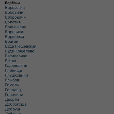
Берёзки
Березовка
Бобовичи
Бобровичи
Болотня
Большевик
Боровики
Борщёвка
Брагин
Буда Люшевская
Буда-Кошелево
Василевичи
Ветка
Гадиловичи
Глинище
Глушковичи
Глыбов
Гомель
Городец
Горочичи
Дворец
Доброгоща
Добруш
Добрынь