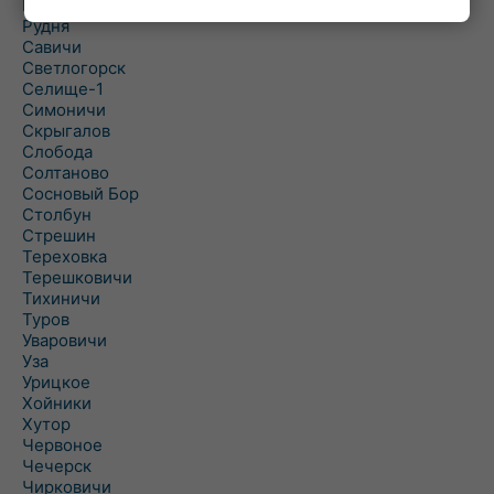
Рогинь
Рудня
Савичи
Светлогорск
Селище-1
Симоничи
Скрыгалов
Слобода
Солтаново
Сосновый Бор
Столбун
Стрешин
Тереховка
Терешковичи
Тихиничи
Туров
Уваровичи
Уза
Урицкое
Хойники
Хутор
Червоное
Чечерск
Чирковичи