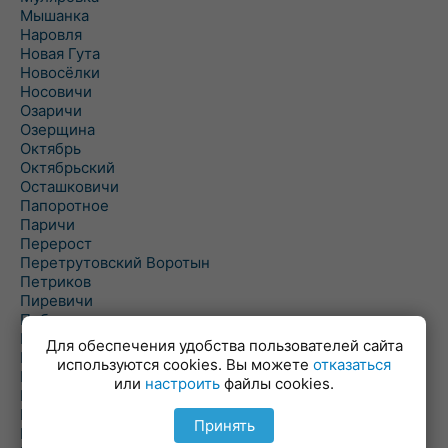
Мышанка
Наровля
Новая Гута
Новосёлки
Носовичи
Озаричи
Озерщина
Октябрь
Октябрьский
Осташковичи
Папоротное
Паричи
Перерост
Перетрутовский Воротын
Петриков
Пиревичи
Поболово
Поколюбичи
Для обеспечения удобства пользователей сайта
Полесье
используются cookies. Вы можете
отказаться
Птичь
или
настроить
файлы cookies.
Речица
Ровенская Слобода
Принять
Рогачев