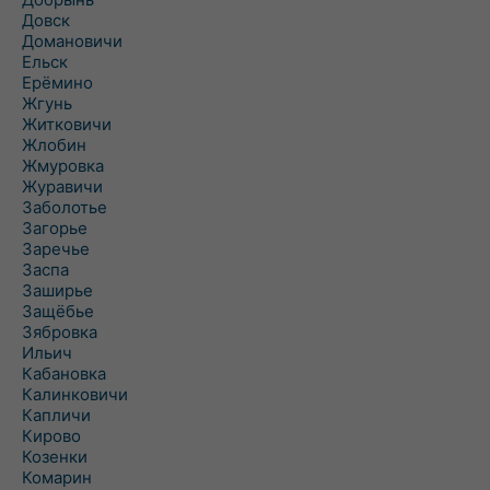
Довск
Домановичи
Ельск
Ерёмино
Жгунь
Житковичи
Жлобин
Жмуровка
Журавичи
Заболотье
Загорье
Заречье
Заспа
Заширье
Защёбье
Зябровка
Ильич
Кабановка
Калинковичи
Капличи
Кирово
Козенки
Комарин