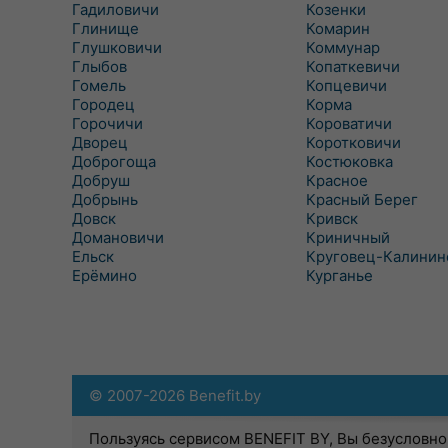
Гадиловичи
Козенки
Глинище
Комарин
Глушковичи
Коммунар
Глыбов
Копаткевичи
Гомель
Копцевичи
Городец
Корма
Горочичи
Короватичи
Дворец
Коротковичи
Доброгоща
Костюковка
Добруш
Красное
Добрынь
Красный Берег
Довск
Кривск
Домановичи
Криничный
Ельск
Круговец-Калинин
Ерёмино
Курганье
© 2007-2026 Benefit.by
Пользуясь сервисом BENEFIT BY, Вы безусловно