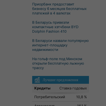
Приорбанк предоставит
бизнесу 6 месяцев бесплатных
платежей в 4 валютах
В Беларусь привезли
компактные хэтчбеки BYD
Dolphin Fashion 410
В Беларуси назвали популярную
интернет-площадку
недвижимости
На гольф-поле под Минском
открыли бесплатную лыжную
трассу
Лучшие предложения
Кредиты
Ставка годовых
Потребительский
10,8 %
Автокредит
16,1 %