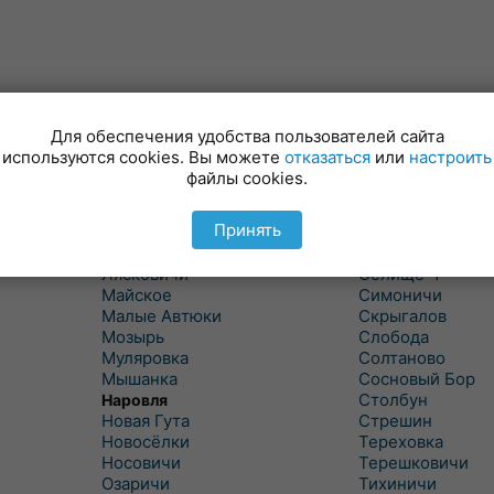
Для обеспечения удобства пользователей сайта
Куритичи
Ровенская Слоб
используются cookies. Вы можете
отказаться
или
настроить
Лельчицы
Рогачев
файлы cookies.
Липов
Рогинь
Лиски
Рудня
Принять
Лоев
Савичи
Лукский
Светлогорск
Лясковичи
Селище-1
Майское
Симоничи
Малые Автюки
Скрыгалов
Мозырь
Слобода
Муляровка
Солтаново
Мышанка
Сосновый Бор
Столбун
Наровля
Новая Гута
Стрешин
Новосёлки
Тереховка
Носовичи
Терешковичи
Озаричи
Тихиничи