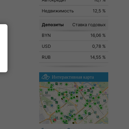
Недвижимость
12,5 %
Депозиты
Ставка годовых
BYN
16,06 %
ода
USD
0,78 %
RUB
14,55 %
Интерактивная карта