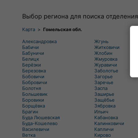
Выбор региона для поиска отделения
Карта
>
Гомельская обл.
Александровка
Жгунь
Бабичи
Житковичи
Бабуничи
Жлобин
Белицк
Жмуровка
Берёзки
Журавичи
Березовка
Заболотье
Бобовичи
Загорье
Бобровичи
Заречье
Болотня
Заспа
Большевик
Заширье
Боровики
Защёбье
Борщёвка
Зябровка
Брагин
Ильич
Буда Люшевская
Кабановка
Буда-Кошелево
Калинковичи
Василевичи
Капличи
Ветка
Кирово