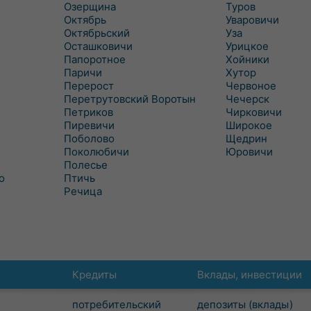
Озерщина
Туров
Октябрь
Уваровичи
Октябрьский
Уза
Осташковичи
Урицкое
Папоротное
Хойники
Паричи
Хутор
Перерост
Червоное
Перетрутовский Воротын
Чечерск
Петриков
Чирковичи
Пиревичи
Широкое
Поболово
Щедрин
Поколюбичи
Юровичи
Полесье
о
Птичь
Речица
Кредиты
Вклады, инвестиции
потребительский
депозиты (вклады)