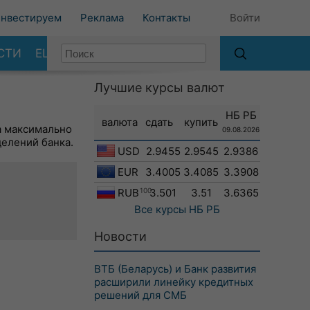
нвестируем
Реклама
Контакты
Войти
СТИ
ЕЩЕ
Лучшие курсы валют
НБ РБ
валюта
сдать
купить
а максимально
09.08.2026
делений банка.
USD
2.9455
2.9545
2.9386
EUR
3.4005
3.4085
3.3908
RUB
100
3.501
3.51
3.6365
Все курсы
НБ РБ
Новости
ВТБ (Беларусь) и Банк развития
расширили линейку кредитных
решений для СМБ