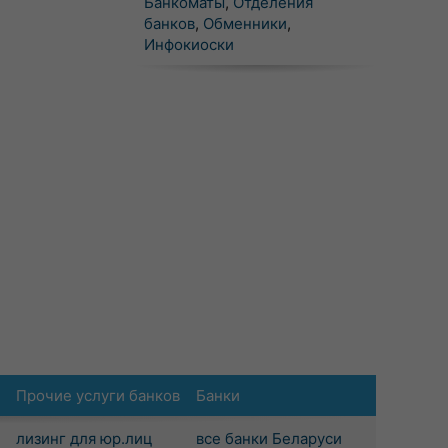
Банкоматы
,
Отделения
банков
,
Обменники
,
Инфокиоски
Прочие услуги банков
Банки
лизинг для юр.лиц
все банки Беларуси