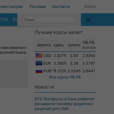
нвестируем
Реклама
Контакты
Войти
СТИ
ЕЩЕ
Лучшие курсы валют
НБ РБ
валюта
сдать
купить
а максимально
06.08.2026
делений банка.
USD
2.9275
2.93
2.9264
EUR
3.3805
3.38
3.3767
RUB
100
3.5125
3.5345
3.6441
Все курсы
НБ РБ
Новости
ВТБ (Беларусь) и Банк развития
расширили линейку кредитных
решений для СМБ