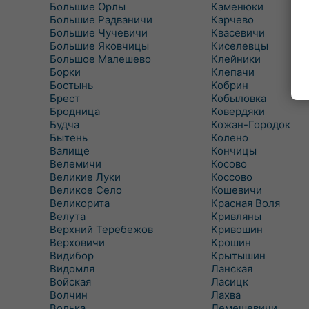
Большие Орлы
Каменюки
Большие Радваничи
Карчево
Большие Чучевичи
Квасевичи
Большие Яковчицы
Киселевцы
Большое Малешево
Клейники
Борки
Клепачи
Бостынь
Кобрин
Брест
Кобыловка
Бродница
Ковердяки
Будча
Кожан-Городок
Бытень
Колено
Валище
Кончицы
Велемичи
Косово
Великие Луки
Коссово
Великое Село
Кошевичи
Великорита
Красная Воля
Велута
Кривляны
Верхний Теребежов
Кривошин
Верховичи
Крошин
Видибор
Крытышин
Видомля
Ланская
Войская
Ласицк
Волчин
Лахва
Волька
Лемешевичи