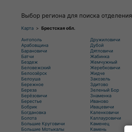
Выбор региона для поиска отделения
Карта
>
Брестская обл.
Антополь
Дружиловичи
Арабовщина
Дубой
Барановичи
Дятловичи
Батчи
Жабинка
Бездеж
Жемчужный
Беловежский
Жеребковичи
Белоозёрск
Жидче
Белоуша
Закозель
Бережное
Здитово
Береза
Зеленый Бор
Берёзовичи
Знаменка
Берестье
Иваново
Бобрик
Ивацевичи
Богдановка
Каленковичи
Болота
Каллауровичи
Большие Круговичи
Каменец
Большие Мотыкалы
Камень