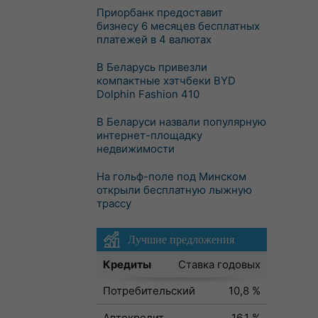
Приорбанк предоставит
бизнесу 6 месяцев бесплатных
платежей в 4 валютах
В Беларусь привезли
компактные хэтчбеки BYD
Dolphin Fashion 410
В Беларуси назвали популярную
интернет-площадку
недвижимости
На гольф-поле под Минском
открыли бесплатную лыжную
трассу
Лучшие предложения
Кредиты
Ставка годовых
Потребительский
10,8 %
Автокредит
16,1 %