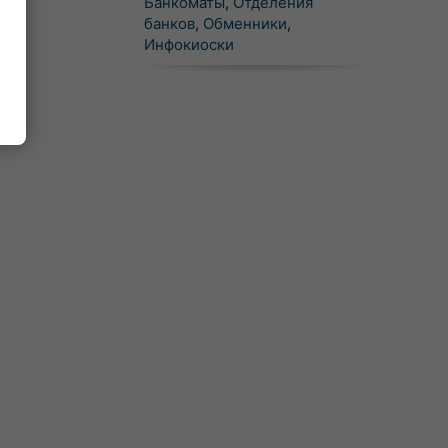
Банкоматы
,
Отделения
банков
,
Обменники
,
Инфокиоски