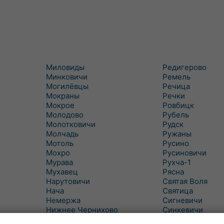
Миловиды
Редигерово
Минковичи
Ремель
Могилёвцы
Речица
Мокраны
Речки
Мокрое
Ровбицк
Молодово
Рубель
Молотковичи
Рудск
Молчадь
Ружаны
Мотоль
Русино
Мохро
Русиновичи
Мурава
Рухча-1
Мухавец
Рясна
Нарутовичи
Святая Воля
Нача
Святица
Немержа
Сигневичи
Нижнее Чернихово
Синкевичи
Новая Попина
Слобудка