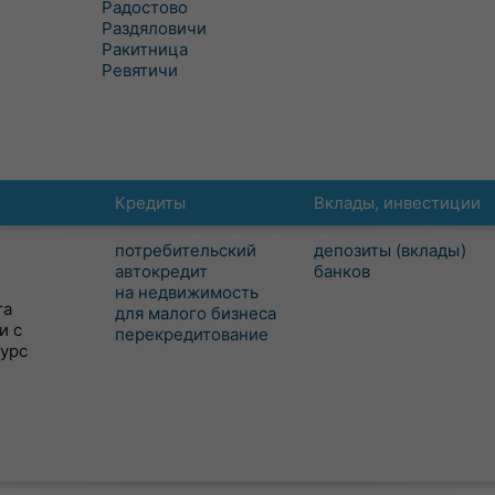
Радостово
Раздяловичи
Ракитница
Ревятичи
Кредиты
Вклады, инвестиции
потребительский
депозиты (вклады)
автокредит
банков
на недвижимость
та
для малого бизнеса
и с
перекредитование
сурс