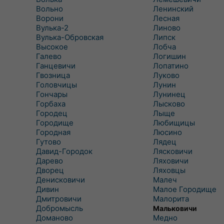
Вольно
Ленинский
Ворони
Лесная
Вулька-2
Линово
Вулька-Обровская
Липск
Высокое
Лобча
Галево
Логишин
Ганцевичи
Лопатино
Гвозница
Луково
Головчицы
Лунин
Гончары
Лунинец
Горбаха
Лысково
Городец
Лыще
Городище
Любищицы
Городная
Люсино
Гутово
Лядец
Давид-Городок
Лясковичи
Дарево
Ляховичи
Дворец
Ляховцы
Денисковичи
Малеч
Дивин
Малое Городище
Дмитровичи
Малорита
Добромысль
Мальковичи
Доманово
Медно