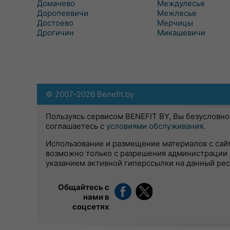
Домачево
Междулесье
Доропеевичи
Межлесье
Достоево
Мерчицы
Дрогичин
Микашевичи
© 2007-2026 Benefit.by
Пользуясь сервисом BENEFIT BY, Вы безусловно
соглашаетесь с
условиями обслуживания
.
Использование и размещение материалов с сай
возможно только с разрешения администрации 
указанием активной гиперссылки на данный ре
Общайтесь с
нами в
соцсетях