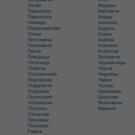
Охово
Федоры
Парахонск
Хабовичи
Парохонск
Хидры
Пелище
Хмелево
Первомайская
Ходосы
Пески
Хомск
Петковичи
Хорева
Пинковичи
Хоромск
Пинск
Хотислав
Плещицы
Хотыничи
Плотница
Чернавчицы
Повитье
Черни
Пограничная
Черняны
Подгорная
Чудин
Подкраичи
Чухово
Подлесье
Шерешево
Полесский
Щерчово
Полонечка
Яечковичи
Полонка
Язвинки
Почапово
Пружаны
Псыщево
Радеж