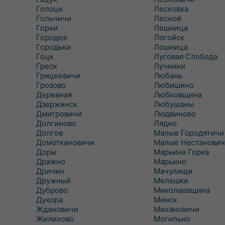
Голоцк
Лесковка
Гольчичи
Лесной
Горки
Лешница
Городея
Логойск
Городьки
Лошница
Гоцк
Луговая Слобода
Греск
Лучники
Грицкевичи
Любань
Грозово
Любишино
Деревная
Любковщина
Дзержинск
Любушаны
Дмитровичи
Людвиново
Долгиново
Лядно
Долгое
Малые Городятичи
Домоткановичи
Малые Нестанович
Доры
Марьина Горка
Дражно
Марьино
Дричин
Мачулищи
Дружный
Мелешки
Дуброво
Миколаевщина
Дукора
Минск
Ждановичи
Михановичи
Жилихово
Могильно