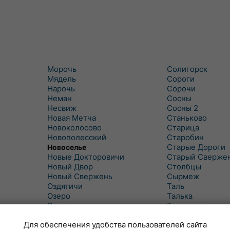
Морочь
Солигорск
Мядель
Сороги
Нарочь
Сорочи
Неман
Сосны
Несвиж
Сосны 2
Новая Метча
Станьково
Новоколосово
Старица
Новополесский
Старобин
Старые Дороги
Новоселье
Новые Докторовичи
Старый Сверже
Новый Двор
Столбцы
Новый Свержень
Сырмеж
Оздятичи
Таль
Озеро
Талька
Озерцо
Танежицы
Околово
Тимковичи
Для обеспечения удобства пользователей сайта
Октябрь
Турец-Бояры