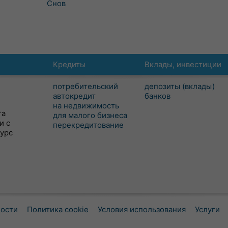
Снов
Кредиты
Вклады, инвестиции
потребительский
депозиты (вклады)
автокредит
банков
на недвижимость
та
для малого бизнеса
и с
перекредитование
сурс
ности
Политика cookie
Условия использования
Услуги