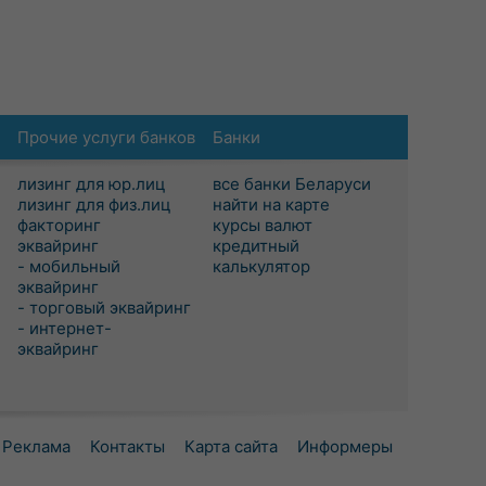
Прочие услуги банков
Банки
лизинг для юр.лиц
все банки Беларуси
лизинг для физ.лиц
найти на карте
факторинг
курсы валют
эквайринг
кредитный
- мобильный
калькулятор
эквайринг
- торговый эквайринг
- интернет-
эквайринг
Реклама
Контакты
Карта сайта
Информеры