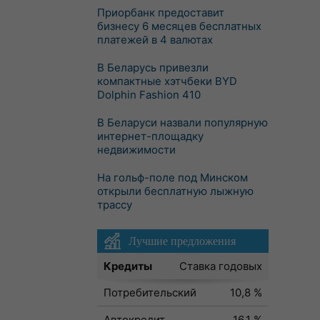
Приорбанк предоставит
бизнесу 6 месяцев бесплатных
платежей в 4 валютах
В Беларусь привезли
компактные хэтчбеки BYD
Dolphin Fashion 410
В Беларуси назвали популярную
интернет-площадку
недвижимости
На гольф-поле под Минском
открыли бесплатную лыжную
трассу
Лучшие предложения
Кредиты
Ставка годовых
Потребительский
10,8 %
Автокредит
16,1 %