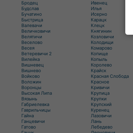
Бродец
Ивенец
Будслав
Илья
Бучатино
Исерно
Быстрица
Карацк
Валевачи
Клецк
Величковичи
Княгинин
Велятичи
Козловичи
Веселово
Колодищи
Весея
Комарово
Ветеревичи 2
Копище
Вилейка
Копыль
Вишневец
Королево
Вишнево
Крайск
Войково
Красная Слобода
Воложин
Красное
Воронцы
Кривичи
Высокая Липа
Крупица
Вязынь
Крупки
Габриелевка
Крупский
Гаврильчицы
Куренец
Гайна
Лазовичи
Ганцевичи
Лань
Гатово
Лебедево
Гацук
Леоновичи