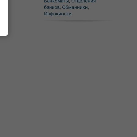
Банкоматы
,
Отделения
банков
,
Обменники
,
Инфокиоски