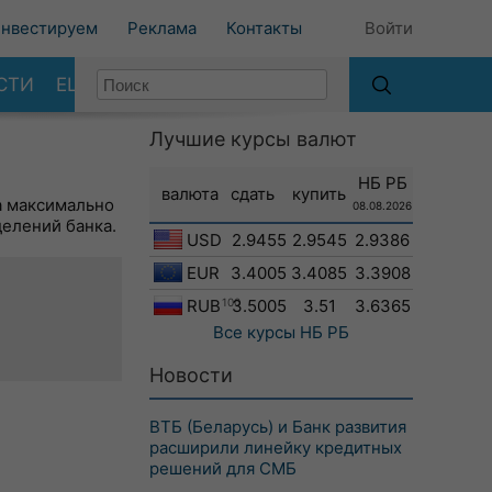
нвестируем
Реклама
Контакты
Войти
СТИ
ЕЩЕ
Лучшие курсы валют
НБ РБ
валюта
сдать
купить
а максимально
08.08.2026
делений банка.
USD
2.9455
2.9545
2.9386
EUR
3.4005
3.4085
3.3908
RUB
100
3.5005
3.51
3.6365
Все курсы
НБ РБ
Новости
ВТБ (Беларусь) и Банк развития
расширили линейку кредитных
решений для СМБ