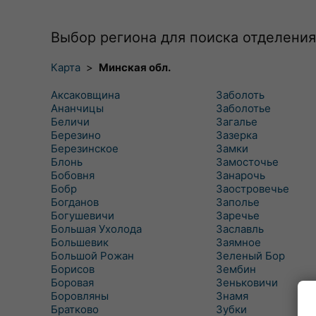
Выбор региона для поиска отделения
Карта
>
Минская обл.
Аксаковщина
Заболоть
Ананчицы
Заболотье
Беличи
Загалье
Березино
Зазерка
Березинское
Замки
Блонь
Замосточье
Бобовня
Занарочь
Бобр
Заостровечье
Богданов
Заполье
Богушевичи
Заречье
Большая Ухолода
Заславль
Большевик
Заямное
Большой Рожан
Зеленый Бор
Борисов
Зембин
Боровая
Зеньковичи
Боровляны
Знамя
Братково
Зубки