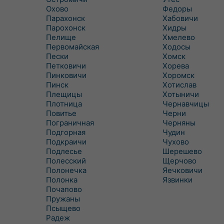
Охово
Федоры
Парахонск
Хабовичи
Парохонск
Хидры
Пелище
Хмелево
Первомайская
Ходосы
Пески
Хомск
Петковичи
Хорева
Пинковичи
Хоромск
Пинск
Хотислав
Плещицы
Хотыничи
Плотница
Чернавчицы
Повитье
Черни
Пограничная
Черняны
Подгорная
Чудин
Подкраичи
Чухово
Подлесье
Шерешево
Полесский
Щерчово
Полонечка
Яечковичи
Полонка
Язвинки
Почапово
Пружаны
Псыщево
Радеж