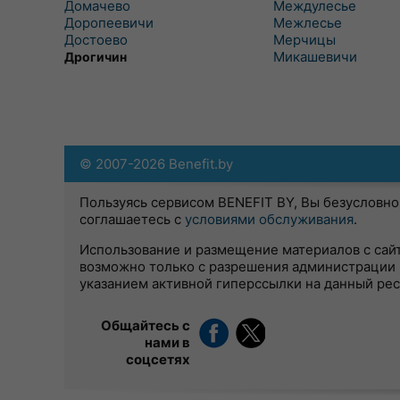
Домачево
Междулесье
Доропеевичи
Межлесье
Достоево
Мерчицы
Микашевичи
Дрогичин
© 2007-2026 Benefit.by
Пользуясь сервисом BENEFIT BY, Вы безусловно
соглашаетесь с
условиями обслуживания
.
Использование и размещение материалов с сай
возможно только с разрешения администрации 
указанием активной гиперссылки на данный ре
Общайтесь с
нами в
соцсетях