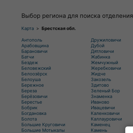
Выбор региона для поиска отделения
Карта
>
Брестская обл.
Антополь
Дружиловичи
Арабовщина
Дубой
Барановичи
Дятловичи
Батчи
Жабинка
Бездеж
Жемчужный
Беловежский
Жеребковичи
Белоозёрск
Жидче
Белоуша
Закозель
Бережное
Здитово
Береза
Зеленый Бор
Берёзовичи
Знаменка
Берестье
Иваново
Бобрик
Ивацевичи
Богдановка
Каленковичи
Болота
Каллауровичи
Большие Круговичи
Каменец
Большие Мотыкалы
Камень