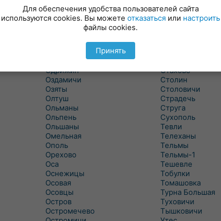
Новицковичи
Снитово
Для обеспечения удобства пользователей сайта
Новоселки
Соколово
используются cookies. Вы можете
отказаться
или
настроить
Новые Засимовичи
Сочивки
файлы cookies.
Новые Лыщицы
Сошно
Оберовщина
Спорово
Принять
Оброво
Стайки
Огаревичи
Староволя
Одрижин
Стахово
Оздамичи
Столин
Озяты
Столовичи
Олтуш
Страдечь
Ольманы
Струга
Ольпень
Сухополь
Ольшаны
Тевли
Омельная
Телеханы
Ополь
Тельмы
Орехово
Тельмы-1
Оса
Тешевле
Оснежицы
Тобулки
Осовая
Томашовка
Осовцы
Турна Большая
Остров
Туховичи
Остромечево
Тышковичи
Остромичи
Утес