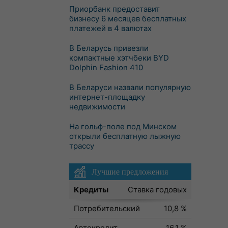
Приорбанк предоставит
бизнесу 6 месяцев бесплатных
платежей в 4 валютах
В Беларусь привезли
компактные хэтчбеки BYD
Dolphin Fashion 410
В Беларуси назвали популярную
интернет-площадку
недвижимости
На гольф-поле под Минском
открыли бесплатную лыжную
трассу
Лучшие предложения
Кредиты
Ставка годовых
Потребительский
10,8 %
Автокредит
16,1 %