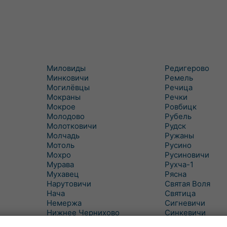
Миловиды
Редигерово
Минковичи
Ремель
Могилёвцы
Речица
Мокраны
Речки
Мокрое
Ровбицк
Молодово
Рубель
Молотковичи
Рудск
Молчадь
Ружаны
Мотоль
Русино
Мохро
Русиновичи
Мурава
Рухча-1
Мухавец
Рясна
Нарутовичи
Святая Воля
Нача
Святица
Немержа
Сигневичи
Нижнее Чернихово
Синкевичи
Новая Попина
Слобудка