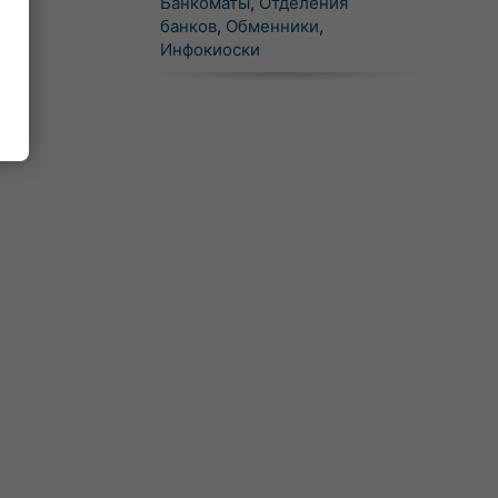
Банкоматы
,
Отделения
банков
,
Обменники
,
Инфокиоски