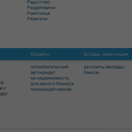
Радостово
Раздяловичи
Ракитница
Ревятичи
Кредиты
Вклады, инвестиции
потребительский
депозиты (вклады)
автокредит
банков
на недвижимость
та
для малого бизнеса
и с
перекредитование
сурс