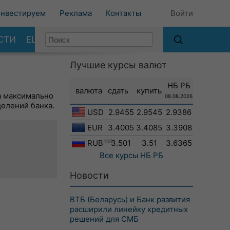
нвестируем
Реклама
Контакты
Войти
СТИ
ЕЩЕ
Лучшие курсы валют
НБ РБ
валюта
сдать
купить
а максимально
08.08.2026
делений банка.
USD
2.9455
2.9545
2.9386
EUR
3.4005
3.4085
3.3908
RUB
100
3.501
3.51
3.6365
Все курсы
НБ РБ
Новости
ВТБ (Беларусь) и Банк развития
расширили линейку кредитных
решений для СМБ