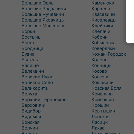
Большие Орлы
Каменюки
Большие Радваничи
Карчево
Большие Чучевичи
Квасевичи
Большие Яковчицы
Киселевцы
Большое Малешево
Клейники
Борки
Клепачи
Бостынь
Кобрин
Брест
Кобыловка
Бродница
Ковердяки
Будча
Кожан-Городок
Бытень
Колено
Валище
Кончицы
Велемичи
Косово
Великие Луки
Коссово
Великое Село
Кошевичи
Великорита
Красная Воля
Велута
Кривляны
Верхний Теребежов
Кривошин
Верховичи
Крошин
Видибор
Крытышин
Видомля
Ланская
Войская
Ласицк
Волчин
Лахва
Волька
Лемешевичи