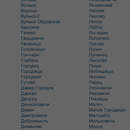
Вольно
Ленинский
Ворони
Лесная
Вулька-2
Линово
Вулька-Обровская
Липск
Высокое
Лобча
Галево
Логишин
Ганцевичи
Лопатино
Гвозница
Луково
Головчицы
Лунин
Гончары
Лунинец
Горбаха
Лысково
Городец
Лыще
Городище
Любищицы
Городная
Люсино
Гутово
Лядец
Давид-Городок
Лясковичи
Дарево
Ляховичи
Дворец
Ляховцы
Денисковичи
Малеч
Дивин
Малое Городище
Дмитровичи
Малорита
Добромысль
Мальковичи
Доманово
Медно