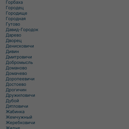
Горбаха
Городец
Городище
Городная
Гутово
Давид-Городок
Дарево
Дворец
Денисковичи
Дивин
Дмитровичи
Добромысль
Доманово
Домачево
Доропеевичи
Достоево
Дрогичин
Дружиловичи
Дубой
Дятловичи
Жабинка
Жемчужный
Жеребковичи
Жидче