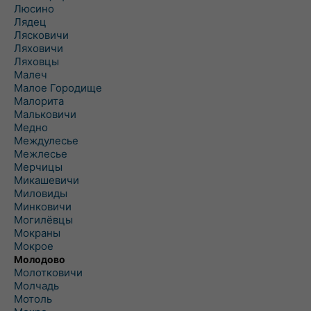
Люсино
Лядец
Лясковичи
Ляховичи
Ляховцы
Малеч
Малое Городище
Малорита
Мальковичи
Медно
Междулесье
Межлесье
Мерчицы
Микашевичи
Миловиды
Минковичи
Могилёвцы
Мокраны
Мокрое
Молодово
Молотковичи
Молчадь
Мотоль