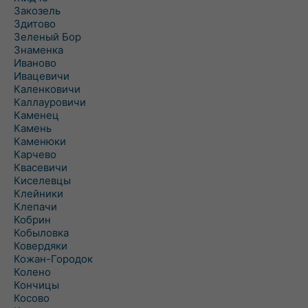
Закозель
Здитово
Зеленый Бор
Знаменка
Иваново
Ивацевичи
Каленковичи
Каллауровичи
Каменец
Камень
Каменюки
Карчево
Квасевичи
Киселевцы
Клейники
Клепачи
Кобрин
Кобыловка
Ковердяки
Кожан-Городок
Колено
Кончицы
Косово