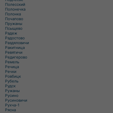
Полесский
Полонечка
Полонка
Почапово
Пружаны
Псыщево
Радеж
Радостово
Раздяловичи
Ракитница
Ревятичи
Редигерово
Ремель
Речица
Речки
Ровбицк
Рубель
Рудск
Ружаны
Русино
Русиновичи
Рухча-1
Рясна