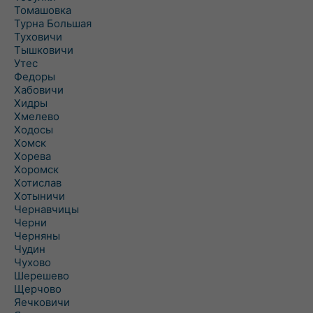
Томашовка
Турна Большая
Туховичи
Тышковичи
Утес
Федоры
Хабовичи
Хидры
Хмелево
Ходосы
Хомск
Хорева
Хоромск
Хотислав
Хотыничи
Чернавчицы
Черни
Черняны
Чудин
Чухово
Шерешево
Щерчово
Яечковичи