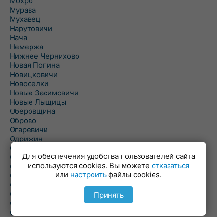
Мохро
Мурава
Мухавец
Нарутовичи
Нача
Немержа
Нижнее Чернихово
Новая Попина
Новицковичи
Новоселки
Новые Засимовичи
Новые Лыщицы
Оберовщина
Оброво
Огаревичи
Одрижин
Оздамичи
Для обеспечения удобства пользователей сайта
Озяты
используются cookies. Вы можете
отказаться
Олтуш
или
настроить
файлы cookies.
Ольманы
Ольпень
Ольшаны
Принять
Омельная
Ополь