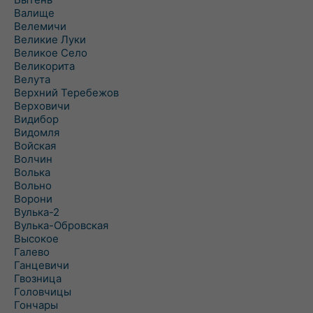
Валище
Велемичи
Великие Луки
Великое Село
Великорита
Велута
Верхний Теребежов
Верховичи
Видибор
Видомля
Войская
Волчин
Волька
Вольно
Ворони
Вулька-2
Вулька-Обровская
Высокое
Галево
Ганцевичи
Гвозница
Головчицы
Гончары