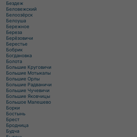
Бездеж
Беловежский
Белоозёрск
Белоуша
Бережное
Береза
Берёзовичи
Берестье
Бобрик
Богдановка
Болота
Большие Круговичи
Большие Мотыкалы
Большие Орлы
Большие Радваничи
Большие Чучевичи
Большие Яковчицы
Большое Малешево
Борки
Бостынь
Брест
Бродница
Будча
Бытень