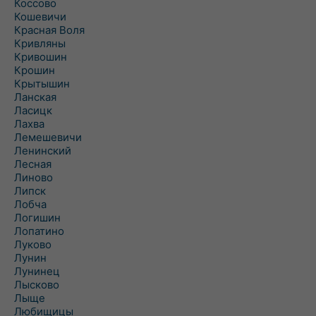
Коссово
Кошевичи
Красная Воля
Кривляны
Кривошин
Крошин
Крытышин
Ланская
Ласицк
Лахва
Лемешевичи
Ленинский
Лесная
Линово
Липск
Лобча
Логишин
Лопатино
Луково
Лунин
Лунинец
Лысково
Лыще
Любищицы