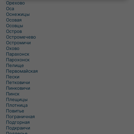
Орехово
Оса
Оснежицы
Осовая
Осовцы
Остров
Остромечево
Остромичи
Охово
Парахонск
Парохонск
Пелище
Первомайская
Пески
Петковичи
Пинковичи
Пинск
Плещицы
Плотница
Повитье
Пограничная
Подгорная
Подкраичи
Подлесье