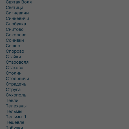
Святая Воля
Святица
Сигневичи
Синкевичи
Слобудка
Снитово
Соколово
Сочивки
Сошно
Спорово
Стайки
Староволя
Стахово
Столин
Столовичи
Страдечь
Струга
Сухополь
Тевли
Телеханы
Тельмы
Тельмы-1
Тешевле
Тобулки