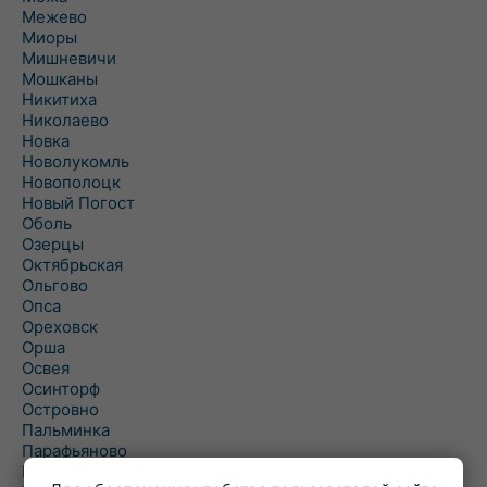
Межево
Миоры
Мишневичи
Мошканы
Никитиха
Николаево
Новка
Новолукомль
Новополоцк
Новый Погост
Оболь
Озерцы
Октябрьская
Ольгово
Опса
Ореховск
Орша
Освея
Осинторф
Островно
Пальминка
Парафьяново
Плисса