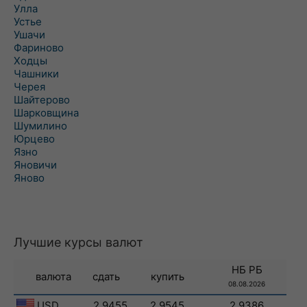
Улла
Устье
Ушачи
Фариново
Ходцы
Чашники
Черея
Шайтерово
Шарковщина
Шумилино
Юрцево
Язно
Яновичи
Яново
Лучшие курсы валют
НБ РБ
валюта
сдать
купить
08.08.2026
USD
2.9455
2.9545
2.9386