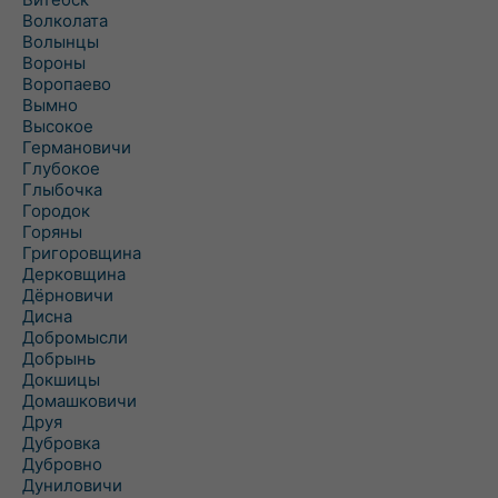
Волколата
Волынцы
Вороны
Воропаево
Вымно
Высокое
Германовичи
Глубокое
Глыбочка
Городок
Горяны
Григоровщина
Дерковщина
Дёрновичи
Дисна
Добромысли
Добрынь
Докшицы
Домашковичи
Друя
Дубровка
Дубровно
Дуниловичи