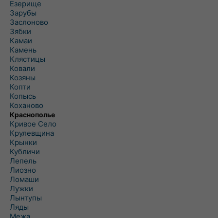
Езерище
Зарубы
Заслоново
Зябки
Камаи
Камень
Клястицы
Ковали
Козяны
Копти
Копысь
Коханово
Краснополье
Кривое Село
Крулевщина
Крынки
Кубличи
Лепель
Лиозно
Ломаши
Лужки
Лынтупы
Ляды
Межа