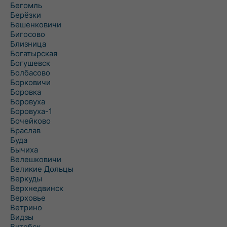
Бегомль
Берёзки
Бешенковичи
Бигосово
Близница
Богатырская
Богушевск
Болбасово
Борковичи
Боровка
Боровуха
Боровуха-1
Бочейково
Браслав
Буда
Бычиха
Велешковичи
Великие Дольцы
Веркуды
Верхнедвинск
Верховье
Ветрино
Видзы
Витебск