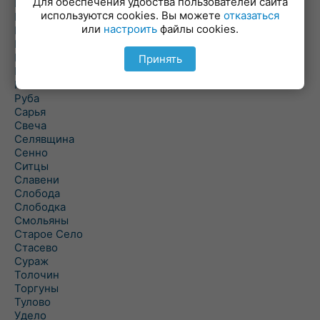
Для обеспечения удобства пользователей сайта
Повятье
используются cookies. Вы можете
отказаться
Погоща
или
настроить
файлы cookies.
Подсвилье
Полоцк
Поставы
Принять
Прозороки
Россоны
Руба
Сарья
Свеча
Селявщина
Сенно
Ситцы
Славени
Слобода
Слободка
Смольяны
Старое Село
Стасево
Сураж
Толочин
Торгуны
Тулово
Удело