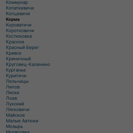
Коммунар
Копаткевичи
Копцевичи
Корма
Короватичи
Коротковичи
Костюковка
Красное
Красный Берег
Кривск
Криничный
Круговец-Калинино
Курганье
Куритичи
Лельчицы
Липов
Лиски
Лоев
Лукский
Лясковичи
Майское
Малые Автюки
Мозырь
Муляровка