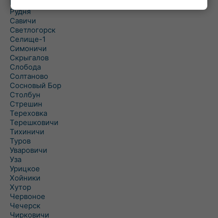
Рогинь
Рудня
Савичи
Светлогорск
Селище-1
Симоничи
Скрыгалов
Слобода
Солтаново
Сосновый Бор
Столбун
Стрешин
Тереховка
Терешковичи
Тихиничи
Туров
Уваровичи
Уза
Урицкое
Хойники
Хутор
Червоное
Чечерск
Чирковичи