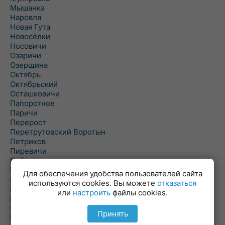
Мышанка
Наровля
Новая Гута
Новосёлки
Носовичи
Озаричи
Озерщина
Октябрь
Октябрьский
Осташковичи
Папоротное
Паричи
Перерост
Перетрутовский Воротын
Петриков
Пиревичи
Поболово
Поколюбичи
Для обеспечения удобства пользователей сайта
Полесье
используются cookies. Вы можете
отказаться
Птичь
или
настроить
файлы cookies.
Речица
Ровенская Слобода
Принять
Рогачев