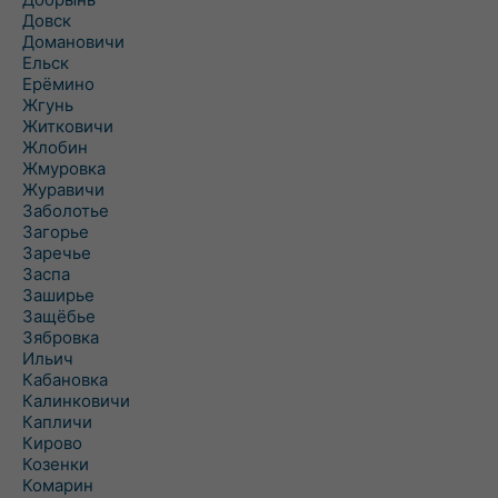
Довск
Домановичи
Ельск
Ерёмино
Жгунь
Житковичи
Жлобин
Жмуровка
Журавичи
Заболотье
Загорье
Заречье
Заспа
Заширье
Защёбье
Зябровка
Ильич
Кабановка
Калинковичи
Капличи
Кирово
Козенки
Комарин