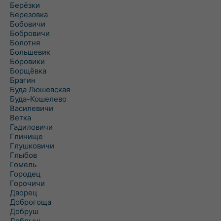
Берёзки
Березовка
Бобовичи
Бобровичи
Болотня
Большевик
Боровики
Борщёвка
Брагин
Буда Люшевская
Буда-Кошелево
Василевичи
Ветка
Гадиловичи
Глинище
Глушковичи
Глыбов
Гомель
Городец
Горочичи
Дворец
Доброгоща
Добруш
Добрынь